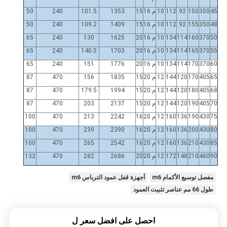
45
350
150
92
112
10
م 16
15
1353
101.5
240
50
48
350
155
92
112
10
م 16
15
1409
109.2
240
50
50
370
160
114
134
10
م 16
20
1625
130
240
65
55
370
165
114
134
10
م 16
20
1703
140.5
240
65
60
370
170
114
134
10
م 16
20
1776
151
240
65
65
405
170
120
144
12
م 20
15
1835
156
470
87
68
405
180
120
144
12
م 20
15
1994
179.5
470
87
70
405
190
120
144
12
م 20
15
2137
203
470
87
75
430
190
136
160
12
م 20
16
2242
213
470
100
80
430
200
136
160
12
م 20
16
2390
239
470
100
85
430
210
136
160
12
م 20
16
2542
265
470
100
90
460
210
148
172
12
م 20
20
2686
282
470
132
مفصل توسيع الأكمام m6
أجهزة قفل عمود الترباس m6
طول 66 مم عناصر تثبيت العمود
احصل على افضل سعر ل