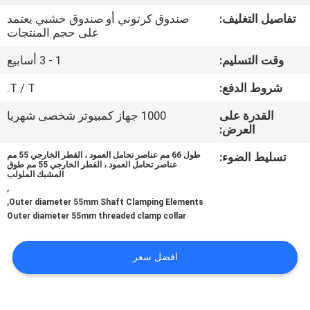
تفاصيل التغليف:
صندوق كرتوني أو صندوق خشبي يعتمد
مراقبة
على حجم المنتجات
الجودة
وقت التسليم:
1 - 3 أسابيع
شروط الدفع:
T / T.
اتصل
القدرة على
1000 جهاز كمبيوتر شخصى شهريا
بنا
العرض:
تسليط الضوء:
طول 66 مم عناصر تحامل العمود ، القطر الخارجي 55 مم
أخبار
عناصر تحامل العمود ، القطر الخارجي 55 مم طوق
المشبك الملولب
,
,
Outer diameter 55mm Shaft Clamping Elements
حالات
Outer diameter 55mm threaded clamp collar
اطلب
افضل سعر
اقتباس