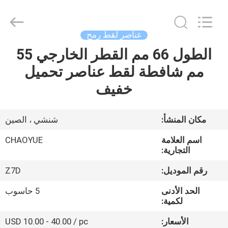
2026
Xianyang
Chaoyue
Clutch
Co.,
عناصر لقط رمح
Ltd.
All
Rights
الطول 66 مم القطر الخارجي 55
الصفحة
Reserved.
مم شافطة لقط عناصر تحميل
الرئيسية
خفيف
منتجات
مكان المنشأ:
شنشي ، الصين
معلومات
اسم العلامة
CHAOYUE
عنا
التجارية:
رقم الموديل:
Z7D
جولة
الحد الأدنى
5 حاسوب
في
لكمية:
المعمل
الأسعار:
USD 10.00 - 40.00 / pc