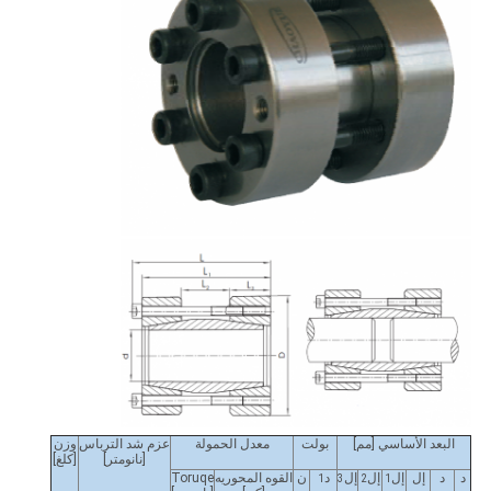
البعد الأساسي [مم]
بولت
معدل الحمولة
عزم شد الترباس
وزن
[نانومتر]
[كلغ]
د
د
إل
إل
إل
إل
د
ن
القوه المحوريه
Toruqe
1
3
2
1