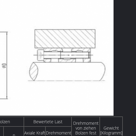
olzen
Bewertete Last
Drehmoment
von ziehen
Gewicht
Axiale Kraft
Drehmoment
Bolzen fest
[Kilogramm]
n