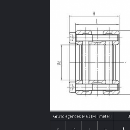
Grundlegendes Maß [Millimeter]
B
d
d
D
L
H