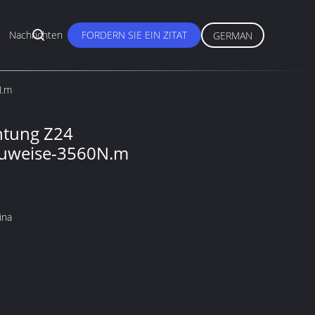
Nachrichten
FORDERN SIE EIN ZITAT
GERMAN
N.m
chtung Z24
uweise-3560N.m
ina