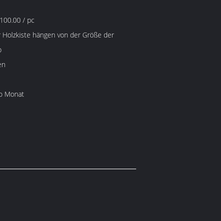
100.00 / pc
 Holzkiste hängen von der Größe der
b
en
o Monat