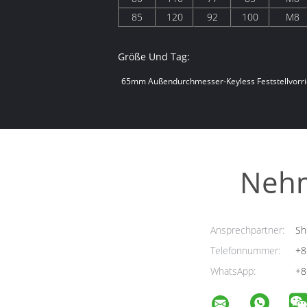
85
120
92
100
M8
Größe Und Tag:
65mm Außendurchmesser-Keyless Feststellvorr
Nehm
Ansprechpartner:
Sh
Telefonnummer:
+8
WhatsApp:
+8