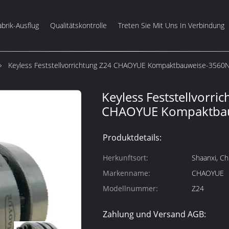
abrik-Ausflug
Qualitätskontrolle
Treten Sie Mit Uns In Verbindung
Keyless Feststellvorrichtung Z24 CHAOYUE Kompaktbauweise-3560
Keyless Feststellvorri
CHAOYUE Kompaktba
Produktdetails:
Herkunftsort:
Shaanxi, Ch
Markenname:
CHAOYUE
Modellnummer:
Z24
Zahlung und Versand AGB: