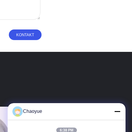
Chaoyue
6:38 PM