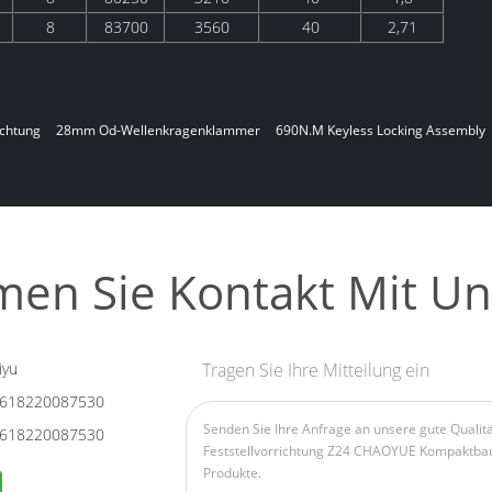
8
83700
3560
40
2,71
ichtung
28mm Od-Wellenkragenklammer
690N.M Keyless Locking Assembly
en Sie Kontakt Mit Un
iyu
Tragen Sie Ihre Mitteilung ein
618220087530
618220087530