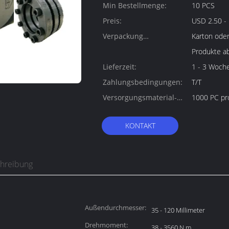
Min Bestellmenge:
10 PCS
Preis:
USD 2.50 - 
Verpackung
Karton oder
Informationen:
Produkte a
Lieferzeit:
1 - 3 Woch
Zahlungsbedingungen:
T/T
Versorgungsmaterial-
1000 PC pr
Fähigkeit:
KONTAKT
chreibung
Außendurchmesser:
35 - 120 Millimeter
Drehmoment:
38 - 3560 N.m