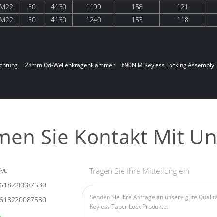
M22
30
4130
1199
158
121
M22
30
4130
1240
153
118
ichtung
28mm Od-Wellenkragenklammer
690N.M Keyless Locking Assembly
en Sie Kontakt Mit Un
iyu
Tragen Sie Ihre Mitteilung ein
618220087530
618220087530