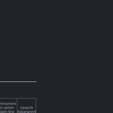
ehmoment
on ziehen
Gewicht
lzen fest
[Kilogramm]