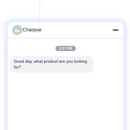
Chaoyue
1:07 PM
Good day, what product are you looking 
Kontakt
for?
Xianyang Chaoyue Clutch Co., Ltd
High-Techer Pionierpark, Yongchang-
Straße, High-Teche Industrie-
Entwicklungsgebiet, Qindu-Bezirk, Xianyang,
Shaanxi, China
info@xy-cy.cn