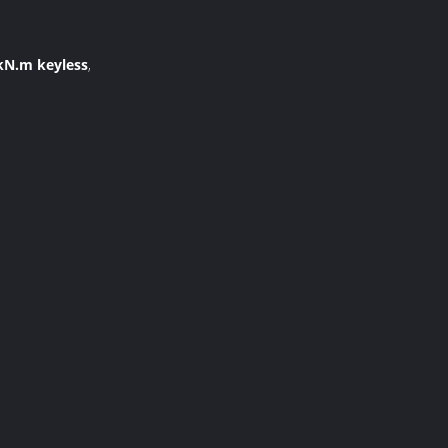
kN.m keyless
,