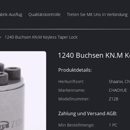
abrik-Ausflug
Qualitätskontrolle
Treten Sie Mit Uns In Verbindung
1240 Buchsen KN.M Keyless Taper Lock
1240 Buchsen KN.M Ke
Produktdetails:
Herkunftsort:
Shaanxi, Ch
Markenname:
CHAOYUE
Modellnummer:
Z12B
Zahlung und Versand AGB:
Min Bestellmenge:
1 PC