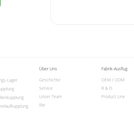
Über Uns
Fabrik-Ausflug
Geschichte
OEM / ODM
ungs-Lager
Service
R & D
kupplung
Unser Team
Product Line
llenkupplung
Bie
reilaufkupplung