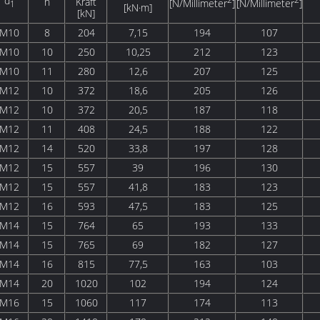
d
n
Kraft
[N/Millimeter
]
[N/Millimeter
]
1
[kN·m]
[kN]
M10
8
204
7,15
194
107
M10
10
250
10,25
212
123
M10
11
280
12,6
207
125
M12
10
372
18,6
205
126
M12
10
372
20,5
187
118
M12
11
408
24,5
188
122
M12
14
520
33,8
197
128
M12
15
557
39
196
130
M12
15
557
41,8
183
123
M12
16
593
47,5
183
125
M14
15
764
65
193
133
M14
15
765
69
182
127
M14
16
815
77,5
163
103
M14
20
1020
102
194
124
M16
15
1060
117
174
113