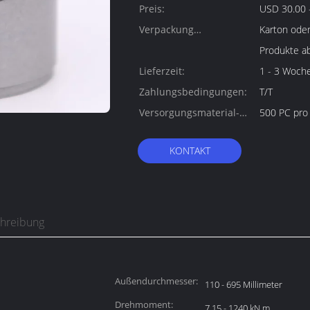
Preis:
USD 30.00 -
Verpackung
Karton oder
Informationen:
Produkte a
Lieferzeit:
1 - 3 Woch
Zahlungsbedingungen:
T/T
Versorgungsmaterial-
500 PC pro
Fähigkeit:
KONTAKT
chreibung
Außendurchmesser:
110 - 695 Millimeter
Drehmoment:
7.15 - 1240 kN.m