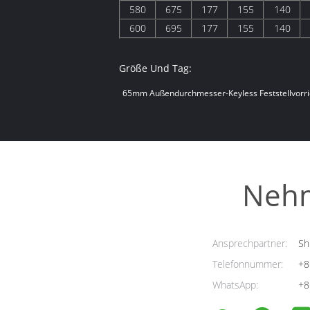
580
675
177
155
140
600
695
177
155
140
Größe Und Tag:
65mm Außendurchmesser-Keyless Feststellvorr
Nehm
Ansprechpartner:
Sh
Telefonnummer:
+8
WhatsApp:
+8