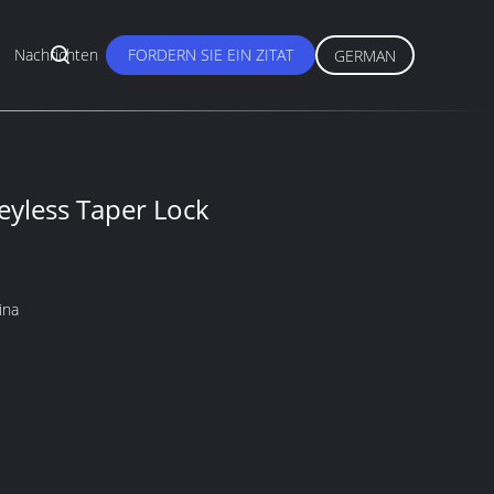
Nachrichten
FORDERN SIE EIN ZITAT
GERMAN
yless Taper Lock
ina