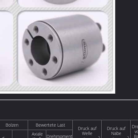
Bolzen
Bewertete Last
Dr
Druck auf
Druck auf
v
Welle
Nabe
Axiale
Drehmoment
Bo
2
2