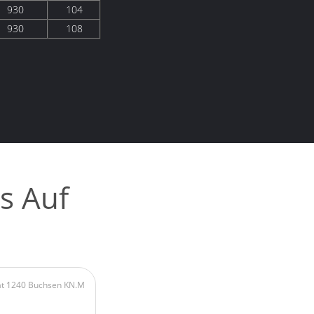
930
104
930
108
s Auf