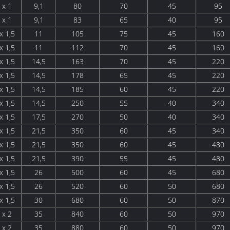
 x 1
9,1
80
70
45
95
 x 1
9,1
83
65
40
95
x 1,5
11
105
75
45
160
x 1,5
11
112
70
45
160
x 1,5
14,5
163
70
45
220
x 1,5
14,5
178
65
45
220
x 1,5
14,5
185
60
45
220
x 1,5
14,5
250
55
40
340
x 1,5
17,5
270
50
40
340
x 1,5
21,5
350
60
45
340
x 1,5
21,5
350
60
45
480
x 1,5
21,5
390
55
45
480
x 1,5
26
500
60
45
680
x 1,5
26
520
60
50
680
x 1,5
30
680
60
50
870
 x 2
35
840
60
50
970
 x 2
35
880
60
50
970