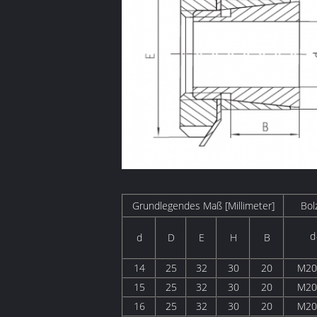
Grundlegendes Maß [Millimeter]
Bol
d
d
D
E
H
B
14
25
32
30
20
M20
15
25
32
30
20
M20
16
25
32
30
20
M20