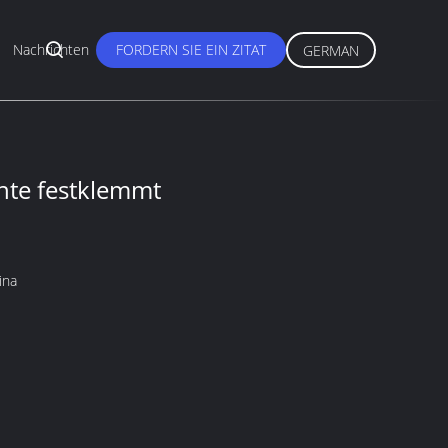
Nachrichten
FORDERN SIE EIN ZITAT
GERMAN
nte festklemmt
ina