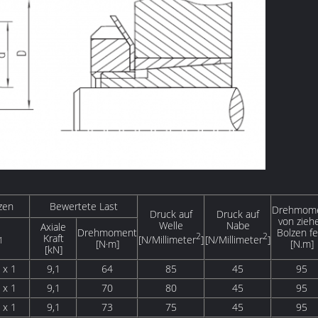
zen
Bewertete Last
Drehmom
Druck auf
Druck auf
von zieh
Welle
Nabe
Axiale
Drehmoment
Bolzen fe
2
2
Kraft
[N/Millimeter
]
[N/Millimeter
]
1
[N·m]
[N.m]
[kN]
 x 1
9,1
64
85
45
95
 x 1
9,1
70
80
45
95
 x 1
9,1
73
75
45
95