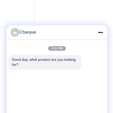
Chaoyue
5:53 PM
Good day, what product are you looking 
Kontakt
for?
Xianyang Chaoyue Clutch Co., Ltd
High-Techer Pionierpark, Yongchang-
Straße, High-Teche Industrie-
Entwicklungsgebiet, Qindu-Bezirk, Xianyang,
Shaanxi, China
info@xy-cy.cn