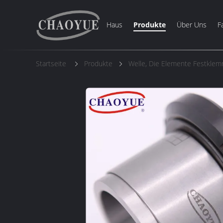
Haus
Produkte
Über Uns
F
Startseite
Produkte
Welle, Die Elemente Festkle