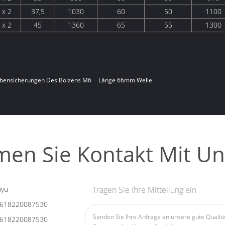
 x 2
37,5
1030
60
50
1100
 x 2
45
1360
65
55
1300
bensicherungen Des Bolzens M6
Länge 66mm Welle
en Sie Kontakt Mit Un
iyu
Tragen Sie Ihre Mitteilung ein
618220087530
618220087530