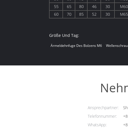
55
65
80
46
30
M60
60
70
85
52
30
M65
Größe Und Tag:
Ärmeldehnfuge Des Bolzens M6
Wellenschrau
Nehm
Ansprechpartner:
Sh
Telefonnummer:
+8
WhatsApp:
+8