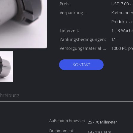
Preis:
USD 7.00 - 
Verpackung
Karton oder
Informationen:
Produkte a
Lieferzeit:
1 - 3 Woch
Zahlungsbedingungen:
T/T
Versorgungsmaterial-
1000 PC pr
Fähigkeit:
KONTAKT
chreibung
Außendurchmesser:
25 - 70 Millimeter
Drehmoment:
64 - 1360 N.m