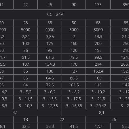
11
22
45
90
175
35
CC - 24V
20
28
35
50
68
85
000
5000
4000
3000
3000
200
1,2
2,24
3,86
7
13,3
21,
80
100
125
160
200
25
60
76
95
120
158
21
1,7
51,5
61,5
79,5
99,5
124,
5,5
107
134,3
170
214
266,
68
85
100
127
152,4
152,
47
56
64,5
86,5
100
12
55
64
72,5
101,5
115
14
- 4,2
3 - 5,2
3 - 6,2
3 - 8,2
3 - 10,2
3 - 1
- 9,5
3 - 11,5
3 - 13,5
3 - 17,5
3 - 21,5
3 - 2
- 8,3
3 - 10,3
3 - 12,35
3 - 16,35
3 - 20,42
3 - 
4,1
8,1
18
22
26
8,1
32,5
36,3
41,6
47,7
55,