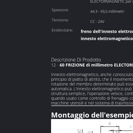
ELECTORMAGNETIC per m
Spessore:
44.3 - 93,5 millimetri
Tensione:
CC - 24V
Evidenziare:
freno dell'innesto elett
innesto elettromagnetico
Descrizione Di Prodotto
12 -
60 FRIZIONE di millimetro ELECTOR
Innesto elettromagnetico, anche conosciuto c
principio di piatto di attrito, che il movim
rotazione del membro determinato può essere
automatica. L'innesto elettromagnetico può es
struttura semplice, l'operazione veloce, cont
quando usato come controllo di frenaggio co
macchine utensili e nel sistema di trasmiss
Montaggio dell'esempi