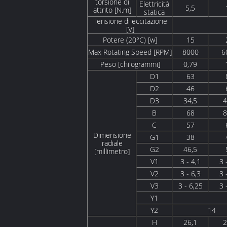
torsione di
Elettricità
5,5
attrito [N.m]
statica
Tensione di eccitazione
[V]
Potere (20°C) [w]
15
Max Rotating Speed [RPM]
8000
6
Peso [chilogrammi]
0,79
D1
63
D2
46
D3
34,5
4
B
68
8
C
57
Dimensione
G1
38
radiale
G2
46,5
[millimetro]
V1
3 - 4,1
3 
V2
3 - 6,3
3 
V3
3 - 6,25
3 
Y1
Y2
14
H
26,1
2