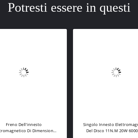
Potresti essere in questi
Freno Dell'innesto
Singolo Innesto Elettromagn
tromagnetico Di Dimensione
Del Disco 11N.M 20W 600
ata Di DC24V 40mm, Piccolo
Con La Superficie Del De