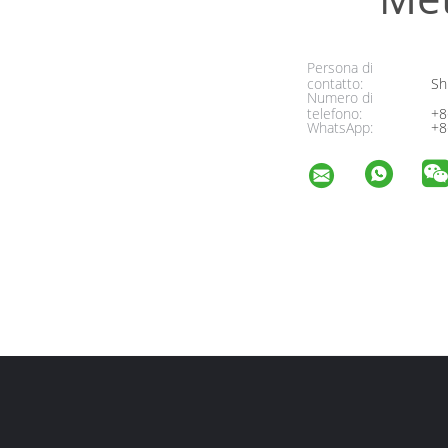
Persona di
contatto:
Sh
Numero di
telefono:
+8
WhatsApp:
+8