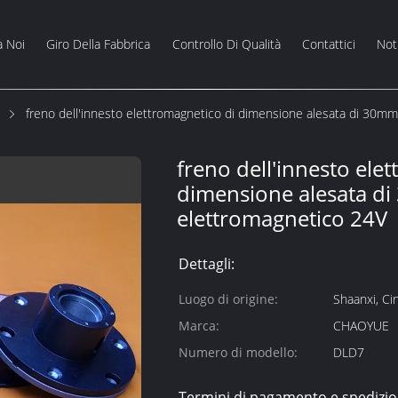
a Noi
Giro Della Fabbrica
Controllo Di Qualità
Contattici
Noti
freno dell'innesto elettromagnetico di dimensione alesata di 30mm
freno dell'innesto ele
dimensione alesata di
elettromagnetico 24V
Dettagli:
Luogo di origine:
Shaanxi, Ci
Marca:
CHAOYUE
Numero di modello:
DLD7
Termini di pagamento e spedizio