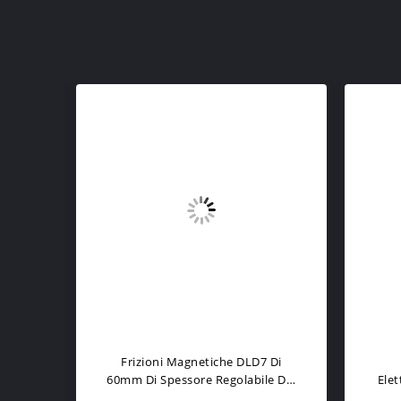
Frizioni Magnetiche DLD7 Di
o Del
60mm Di Spessore Regolabile Del
Elet
6.5mm
Foro 93.5mm
Ales