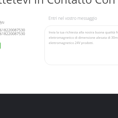
Entri nel vostro messaggio
iyu
618220087530
618220087530