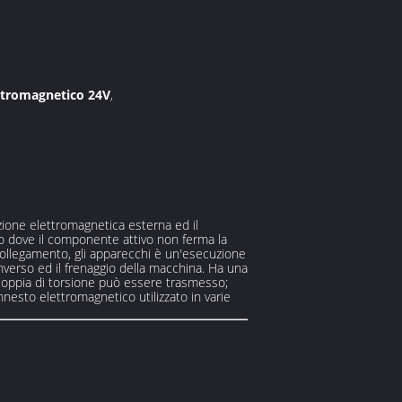
ettromagnetico 24V
,
zione elettromagnetica esterna ed il
so dove il componente attivo non ferma la
collegamento, gli apparecchi è un'esecuzione
inverso ed il frenaggio della macchina. Ha una
e coppia di torsione può essere trasmesso;
esto elettromagnetico utilizzato in varie