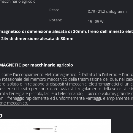
acchinario agricolo
Peso:
0.79 - 21,2 chilogrammi
Potere:
15 - 85 W
romagnetico di dimensione alesata di 30mm
freno dell'innesto el
,
 24v di dimensione alesata di 30mm
MAGNETIC per macchinario agricolo
ome l'accoppiamento elettromagnetico. È l'attrito fra l'interno e l'indu
ento rotazionale del membro meccanico della trasmissione dei due, nel ca
 isolato o in relazione ai dispositivi meccanici elettromagnetici di un 
sere utilizzato per controllare avviarsi, il regolamento della velocità e 
rolla l'energia è piccolo, facile a telecomando; il piccolo volume, grand
n il frenaggio rapidamente ed uniformemente vantaggi, è ampiamente inn
ione meccanico.
o