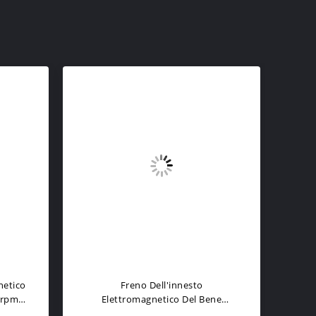
etico
Freno Dell'innesto
0rpm
Elettromagnetico Del Bene
Ele
nte
Durevole 170mm OD 3000rpm Per