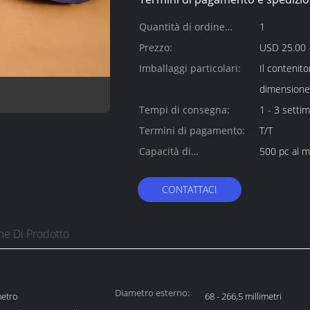
Quantità di ordine
1
minimo:
Prezzo:
USD 25.00 -
Imballaggi particolari:
Il contenito
dimensione 
Tempi di consegna:
1 - 3 setti
Termini di pagamento:
T/T
Capacità di
500 pc al 
alimentazione:
CONTATTACI
ne Di Prodotto
Diametro esterno:
metro
68 - 266,5 millimetri