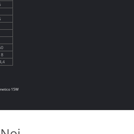
5
5
60
18
4,4
gnetico 15W
 Noi