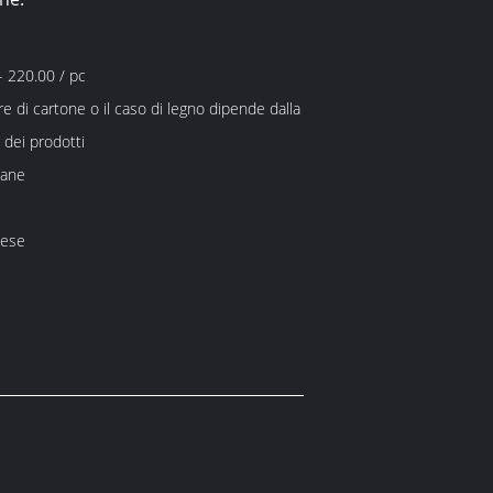
 220.00 / pc
re di cartone o il caso di legno dipende dalla
dei prodotti
mane
mese