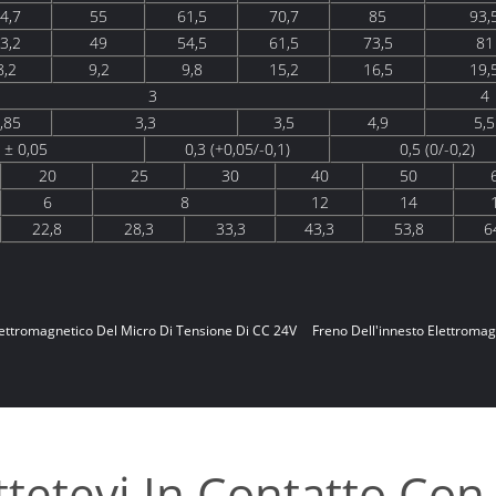
4,7
55
61,5
70,7
85
93,
3,2
49
54,5
61,5
73,5
81
8,2
9,2
9,8
15,2
16,5
19,
3
4
,85
3,3
3,5
4,9
5,5
 ± 0,05
0,3 (+0,05/-0,1)
0,5 (0/-0,2)
20
25
30
40
50
6
8
12
14
22,8
28,3
33,3
43,3
53,8
6
lettromagnetico Del Micro Di Tensione Di CC 24V
Freno Dell'innesto Elettroma
tetevi In ​​contatto Con