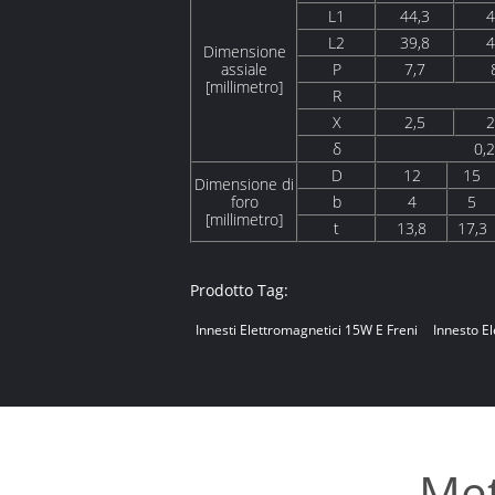
L1
44,3
4
L2
39,8
4
Dimensione
assiale
P
7,7
[millimetro]
R
X
2,5
2
δ
0,2
D
12
15
Dimensione di
foro
b
4
5
[millimetro]
t
13,8
17,3
Prodotto Tag:
Innesti Elettromagnetici 15W E Freni
Innesto E
Met