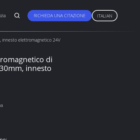
zia
RICHIEDA UNA CITAZIONE
ITALIAN
, innesto elettromagnetico 24V
ttromagnetico di
 30mm, innesto
na
ne: