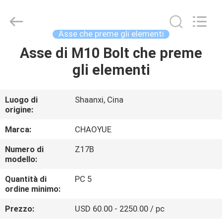
2026
Xianyang
Chaoyue
Clutch
Co.,
Asse che preme gli elementi
Ltd.
All
Asse di M10 Bolt che preme
CASA
Rights
Reserved.
gli elementi
PRODOTTI
Luogo di
Shaanxi, Cina
origine:
CIRCA
NOI
Marca:
CHAOYUE
Numero di
Z17B
modello:
GIRO
DELLA
Quantità di
PC 5
ordine minimo:
FABBRICA
Prezzo:
USD 60.00 - 2250.00 / pc