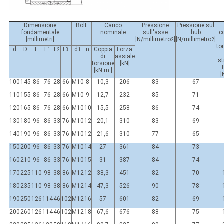
Dimensione
Bolt
Carico
Pressione
Pressione sul
fondamentale
nominale
sull'asse
hub
c
[millimetri]
[N/millimetro
]
[N/millimetro
]
2
2
to
d
D
L
L
L
L
d
n
Coppia
Forza
1
2
3
1
di
assiale
st
torsione
[kN]
[kN·m.]
[
100
145
86
76
28
66
M10
8
10,3
206
83
67
110
155
86
76
28
66
M10
9
12,7
232
85
71
120
165
86
76
28
66
M10
10
15,5
258
86
74
130
180
96
86
33
76
M10
12
20,1
310
83
69
140
190
96
86
33
76
M10
12
21,6
310
77
65
150
200
96
86
33
76
M10
14
27
361
84
73
160
210
96
86
33
76
M10
15
31
387
84
74
170
225
110
98
38
86
M12
12
38,3
451
82
70
180
235
110
98
38
86
M12
14
47,3
526
90
78
190
250
126
114
46
102
M12
16
57
601
82
69
200
260
126
114
46
102
M12
18
67,6
676
88
75