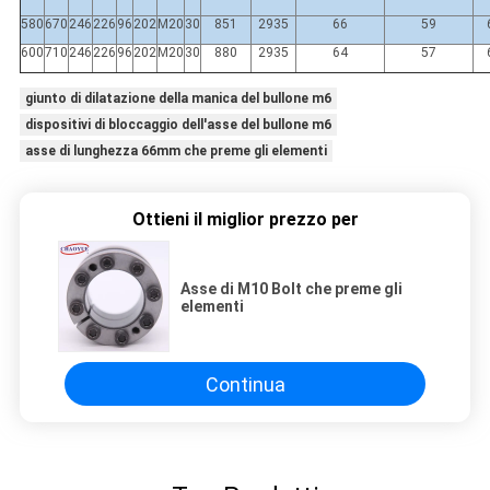
580
670
246
226
96
202
M20
30
851
2935
66
59
600
710
246
226
96
202
M20
30
880
2935
64
57
giunto di dilatazione della manica del bullone m6
dispositivi di bloccaggio dell'asse del bullone m6
asse di lunghezza 66mm che preme gli elementi
Ottieni il miglior prezzo per
Asse di M10 Bolt che preme gli
elementi
Continua