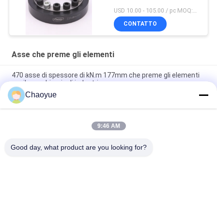
USD 10.00 - 105.00 / pc MOQ:1 PC
CONTATTO
Asse che preme gli elementi
470 asse di spessore di kN.m 177mm che preme gli elementi
per il macchinario di industria
Chaoyue
Boccola Keyless di climax del nero 1240 N.M M75 Bolt per la
serratura dell'asse
9:46 AM
Asse esterna di lunghezza 88mm del diametro 120mm che
preme gli elementi per collegamento
Good day, what product are you looking for?
Categorie popolari
Tutti
Un Modo Che Invade 
Invadere Il 
Frizione
Cuscinetto Della 
Frizione