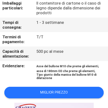
CONTROLLO
Imballaggi
Il contenitore di cartone o il caso di
particolari:
legno dipende dalla dimensione dei
DI
prodotti
QUALITÀ
Tempi di
1 - 3 settimane
consegna:
CONTATTICI
Termini di
T/T
pagamento:
NOTIZIA
Capacità di
500 pc al mese
alimentazione:
CASI
Evidenziare:
,
Asse del bullone M10 che preme gli elementi
,
asse di 180mm OD che preme gli elementi
Tipo giunto della manica del bullone M10 di
dilatazione
RICHIEDA
UNA
MIGLIOR PREZZO
CITAZIONE