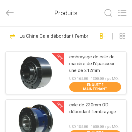
2026
Xianyang
Chaoyue
Produits
Clutch
Co.,
Ltd.
All
Rights
MAISON
35
Reserved.
La Chine Cale débordant l'embrayage
Une manière
DES
débordant
HOT
embrayage de cale de
PRODUITS
manière de l'épaisseur
l'embrayage
une de 212mm
AU
USD 165.00 - 1300.00 / pc MOQ:1 PC
ENQUÊTE
SUJET
MAINTENANT
19
DE
Dépassement de
HOT
cale de 230mm OD
NOUS
débordant l'embrayage
l'incidence
VISITE
USD 185.00 - 1650.00 / pc MOQ:1 PC
d'embrayage