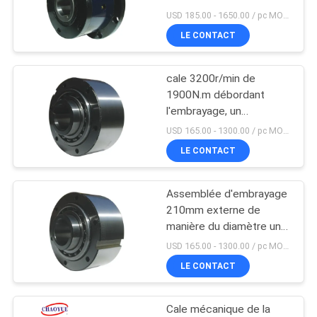
C 700N.M 40mm
UNE
USD 185.00 - 1650.00 / pc MOQ:1 PC
soutenu
LE CONTACT
CITATION
19
Embrayage de came
cale 3200r/min de
PLAN
1900N.m débordant
de butée
DU
l'embrayage, un
embrayage de cale de
SITE
USD 165.00 - 1300.00 / pc MOQ:1 PC
manière
LE CONTACT
PRIVACY
Assemblée d'embrayage
4
POLICY
210mm externe de
Butée de bande de
manière du diamètre un
de 4100N.M pour les
USD 165.00 - 1300.00 / pc MOQ:1 PC
conveyeur
machines chimiques
LE CONTACT
Cale mécanique de la