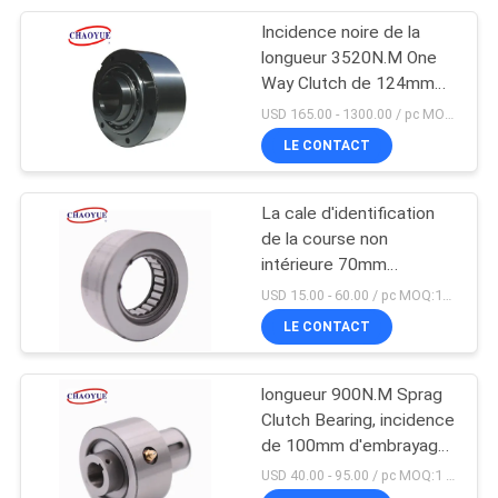
Incidence noire de la
10
longueur 3520N.M One
Frein d'embrayage
Way Clutch de 124mm
pour Industies
USD 165.00 - 1300.00 / pc MOQ:1 PC
électromagnétique
LE CONTACT
La cale d'identification
de la course non
intérieure 70mm
1
débordant l'embrayage,
USD 15.00 - 60.00 / pc MOQ:10 PCS
Embrayage de
laissent aller un
LE CONTACT
embrayage de manière
limiteur de couple
longueur 900N.M Sprag
Clutch Bearing, incidence
de 100mm d'embrayage
de butée
USD 40.00 - 95.00 / pc MOQ:1 PC