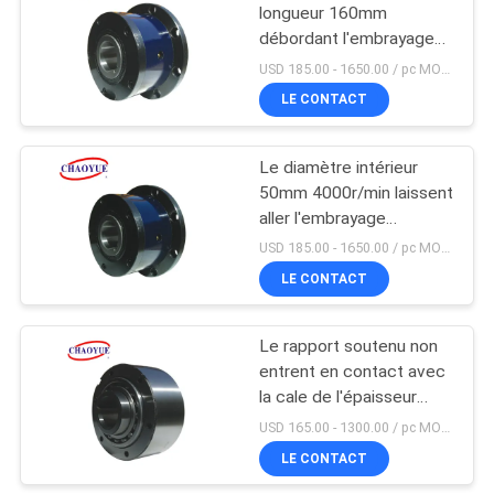
longueur 160mm
débordant l'embrayage
20
avec la rainure de
USD 185.00 - 1650.00 / pc MOQ:1 PC
clavette
Axe maintenant des
LE CONTACT
éléments
Le diamètre intérieur
50mm 4000r/min laissent
aller l'embrayage
soutenant CKZF-C
USD 185.00 - 1650.00 / pc MOQ:1 PC
LE CONTACT
18
Bloc de verrou
Le rapport soutenu non
entrent en contact avec
Keyless
la cale de l'épaisseur
68mm débordant
USD 165.00 - 1300.00 / pc MOQ:1 PC
l'embrayage
LE CONTACT