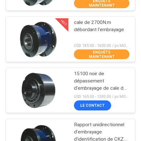
ENQUÊTE
D'USINE
MAINTENANT
HOT
cale de 2700N.m
CONTRÔLE
35
débordant l'embrayage
DE
Cale débordant
QUALITÉ
USD 185.00 - 1650.00 / pc MOQ:1 PC
l'embrayage
ENQUÊTE
MAINTENANT
CONTACTEZ-
15100 noir de
NOUS
dépassement
d'embrayage de cale de
18
N.M Outer Diameter
NOUVELLES
USD 165.00 - 1300.00 / pc MOQ:1 PC
310mm
un embrayage de
LE CONTACT
CAS
rouleau de manière
Rapport unidirectionnel
d'embrayage
DEMANDEZ
d'identification de CKZF-