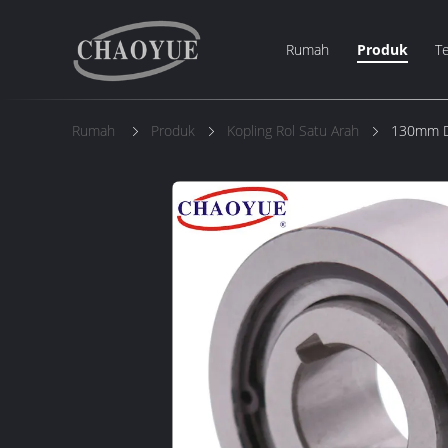
Rumah
Produk
T
Rumah
Produk
Kopling Rol Satu Arah
130mm Di