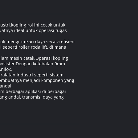
tri.kopling rol ini cocok untuk
tnya ideal untuk operasi tugas
tuk mengirimkan daya secara efisien
eperti roller roda lift, di mana
alam mesin cetak.Operasi kopling
 konsistenDengan ketebalan 9mm
nilox.
alatan industri seperti sistem
 membuatnya menjadi komponen yang
andal.
m berbagai aplikasi di berbagai
yang andal, transmisi daya yang