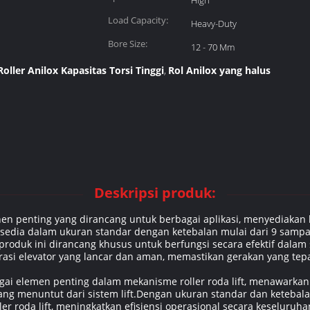
High
Load Capacity:
Heavy-Duty
Bore Size:
12 - 70 Mm
Roller Anilox Kapasitas Torsi Tinggi
Rol Anilox yang halus
,
Deskripsi produk:
en penting yang dirancang untuk berbagai aplikasi, menyediakan 
ersedia dalam ukuran standar dengan ketebalan mulai dari 9 samp
produk ini dirancang khusus untuk berfungsi secara efektif dalam sis
si elevator yang lancar dan aman, memastikan gerakan yang tepat
gai elemen penting dalam mekanisme roller roda lift, menawarkan 
g menuntut dari sistem lift.Dengan ukuran standar dan ketebalan
r roda lift, meningkatkan efisiensi operasional secara keseluruha