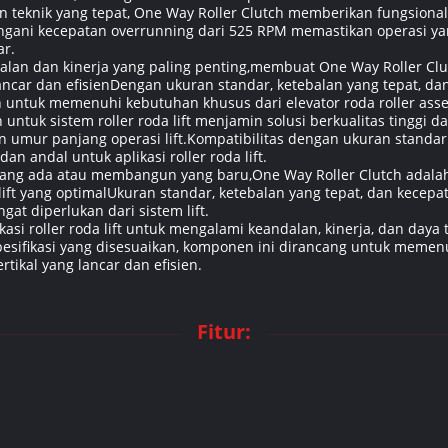
 teknik yang tepat, One Way Roller Clutch memberikan fungsionali
ani kecepatan overrunning dari 525 RPM memastikan operasi yan
ar.
andalan dan kinerja yang paling penting,membuat One Way Roller Clu
lancar dan efisienDengan ukuran standar, ketebalan yang tepat, d
n untuk memenuhi kebutuhan khusus dari elevator roda roller ass
 untuk sistem roller roda lift menjamin solusi berkualitas tinggi 
 umur panjang operasi lift.Kompatibilitas dengan ukuran standar 
 andal untuk aplikasi roller roda lift.
 yang ada atau membangun yang baru,One Way Roller Clutch adal
a lift yang optimalUkuran standar, ketebalan yang tepat, dan kecepa
t diperlukan dari sistem lift.
kasi roller roda lift untuk mengalami keandalan, kinerja, dan daya
esifikasi yang disesuaikan, komponen ini dirancang untuk memen
rtikal yang lancar dan efisien.
Fitur: