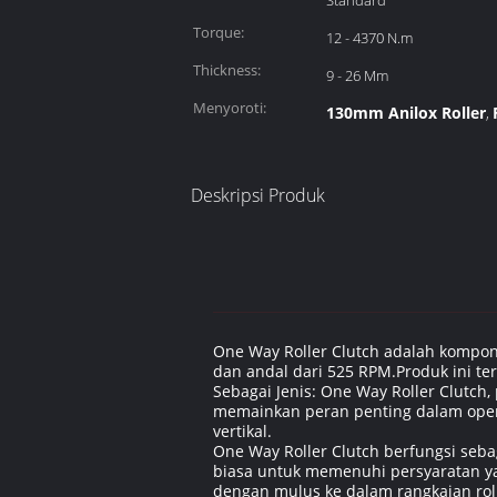
Standard
Torque:
12 - 4370 N.m
Thickness:
9 - 26 Mm
Menyoroti:
130mm Anilox Roller
,
Deskripsi Produk
One Way Roller Clutch adalah kompon
dan andal dari 525 RPM.Produk ini t
Sebagai Jenis: One Way Roller Clutch, 
memainkan peran penting dalam opera
vertikal.
One Way Roller Clutch berfungsi seba
biasa untuk memenuhi persyaratan yan
dengan mulus ke dalam rangkaian rolle