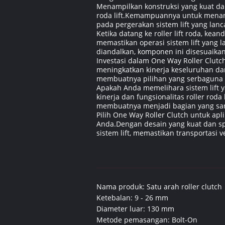
Menampilkan konstruksi yang kuat dan
roda lift.Kemampuannya untuk menang
pada pergerakan sistem lift yang lanc
Ketika datang ke roller lift roda, ke
memastikan operasi sistem lift yang 
diandalkan, komponen ini disesuaika
Investasi dalam One Way Roller Clutch
meningkatkan kinerja keseluruhan dan
membuatnya pilihan yang serbaguna dan
Apakah Anda memelihara sistem lift
kinerja dan fungsionalitas roller rod
membuatnya menjadi bagian yang sanga
Pilih One Way Roller Clutch untuk apli
Anda.Dengan desain yang kuat dan sp
sistem lift, memastikan transportasi ve
Nama produk: Satu arah roller clutch
Ketebalan: 9 - 26 mm
Diameter luar: 130 mm
Metode pemasangan: Bolt-On