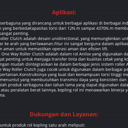
Aplikasi:
erbaguna yang dirancang untuk berbagai aplikasi di berbagai indus
 yang berbedaKapasitas torsi dari 12N.m sampai 4370N.m membua
sangat penting.
Roller Clutch adalah desain unidirectional, yang memungkinkan un
 ke arah yang berlawanan.Fitur ini sangat berguna dalam aplikasi s
an aman untuk memastikan operasi aman dan efisien lift.
 One Way Roller Clutch adalah dalam rol Anilox yang digunakan d
at penting untuk menjaga transfer tinta dan kualitas cetak yang
ngan mudah diintegrasikan ke dalam berbagai jenis sistem roller A
 Way Roller Clutch juga cocok untuk digunakan dalam berbagai per
 pertanian.Konstruksinya yang kuat dan kemampuan torsi tinggi
g menuntut yang membutuhkan transmisi daya yang konsisten dan 
dalah produk serbaguna dan tahan lama yang dapat digunakan dala
, atau peralatan berat lainnya, kopling rol ini menawarkan kinerja 
ma.
Dukungan dan Layanan:
ntuk produk rol kopling satu arah meliputi: