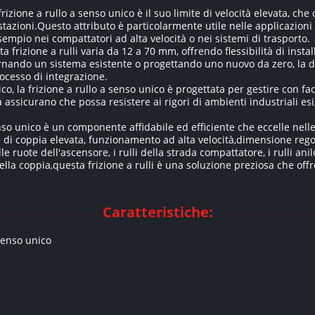
frizione a rullo a senso unico è il suo limite di velocità elevata, c
ioni.Questo attributo è particolarmente utile nelle applicazioni in 
empio nei compattatori ad alta velocità o nei sistemi di trasporto.
a frizione a rulli varia da 12 a 70 mm, offrendo flessibilità di insta
ornando un sistema esistente o progettando uno nuovo da zero, la d
rocesso di integrazione.
co, la frizione a rullo a senso unico è progettata per gestire con fa
tà assicurano che possa resistere ai rigori di ambienti industriali e
senso unico è un componente affidabile ed efficiente che eccelle nell
 di coppia elevata, funzionamento ad alta velocità,dimensione regola
lle ruote dell'ascensore, i rulli della strada compattatore, i rulli an
lla coppia,questa frizione a rulli è una soluzione preziosa che offr
Caratteristiche:
senso unico