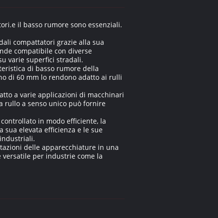
tori.e il basso rumore sono essenziali.
adali compattatori grazie alla sua
ende compatibile con diverse
 varie superfici stradali.
teristica di basso rumore della
no di 60 mm lo rendono adatto ai rulli
tto a varie applicazioni di macchinari
a rullo a senso unico può fornire
controllato in modo efficiente, la
a sua elevata efficienza e le sue
ndustriali.
stazioni delle apparecchiature in una
 versatile per industrie come la