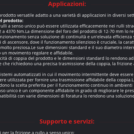
Applicazioni:
prodotto versatile adatto a una varietà di applicazioni in diversi set
el prodotto:
rulli a senso unico può essere utilizzata efficacemente nei rulli str
12 a 4370 Nm.La dimensione del foro del prodotto di 12-70 mm lo r
nzionamento senza soluzione di continuità e un'elevata efficienza su
i di ascensore, dove il funzionamento silenzioso è cruciale, la carat
a molto preziosa.Le sue dimensioni standard e il suo diametro inter
o un movimento regolare e affidabile.
cità di coppia del prodotto e le dimensioni standard lo rendono ada
 che richiedono una precisa trasmissione della coppia, la frizione 
istemi automatizzati in cui il movimento intermittente deve essere 
ere utilizzata per fornire una trasmissione affidabile della coppia.L
dono la scelta preferita per il funzionamento continuo in ambienti i
enso unico è un componente affidabile in grado di migliorare le pre
tibilità con varie dimensioni di foratura lo rendono una soluzione
Supporto e servizi:
 per la frizione a rullo a senso unico: