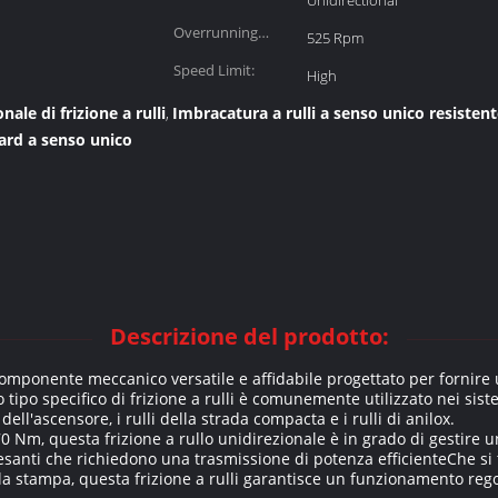
Unidirectional
Overrunning
525 Rpm
Speed:
Speed Limit:
High
ale di frizione a rulli
Imbracatura a rulli a senso unico resisten
,
ard a senso unico
Descrizione del prodotto:
 componente meccanico versatile e affidabile progettato per fornire
o tipo specifico di frizione a rulli è comunemente utilizzato nei sist
 dell'ascensore, i rulli della strada compacta e i rulli di anilox.
Nm, questa frizione a rullo unidirezionale è in grado di gestire 
anti che richiedono una trasmissione di potenza efficienteChe si tr
a stampa, questa frizione a rulli garantisce un funzionamento regola