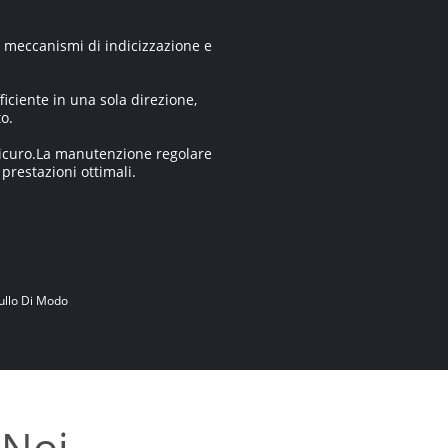
o, meccanismi di indicizzazione e
iciente in una sola direzione,
o.
 sicuro.La manutenzione regolare
prestazioni ottimali.
ullo Di Modo
 Noi