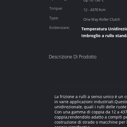
Up To 150°C
Temperature:
Torque:
12 - 4370 N.m
Type:
One Way Roller Clutch
Evidenziare:
Temperatura Unidirezion
Imbroglio a rullo stand
Descrizione Di Prodotto
La frizione a rulli a senso unico è un
in varie applicazioni industriali.Quest
unidirezionale, quali i rulli delle ruote
Con una gamma di coppia da 12 a 4370 
coppia,rendendolo adatto a compiti pes
costruzione di strade o macchine per l