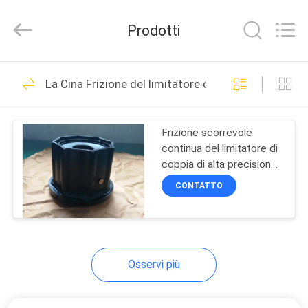
2026
Xianyang
Chaoyue
Prodotti
Clutch
Co.,
Ltd.
All
CASA
Rights
35
Reserved.
La Cina Frizione del limitatore di coppia
Un modo che invade
PRODOTTI
frizione
Frizione scorrevole
continua del limitatore di
CIRCA
coppia di alta precisione
NOI
termoresistente
CONTATTO
19
GIRO
Invadere il
DELLA
Osservi più
FABBRICA
cuscinetto della
frizione