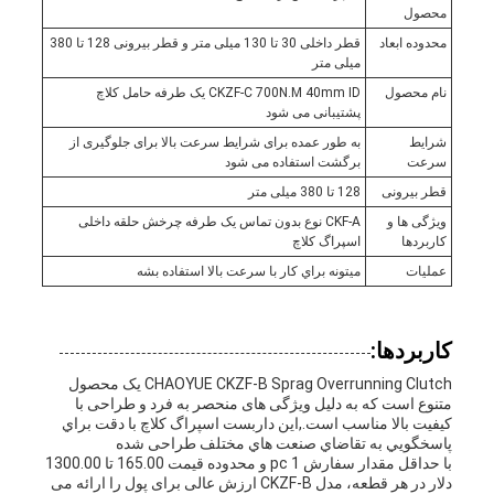
محصول
محدوده ابعاد
قطر داخلی 30 تا 130 میلی متر و قطر بیرونی 128 تا 380
میلی متر
نام محصول
CKZF-C 700N.M 40mm ID یک طرفه حامل کلاچ
پشتیبانی می شود
شرایط
به طور عمده برای شرایط سرعت بالا برای جلوگیری از
سرعت
برگشت استفاده می شود
قطر بیرونی
128 تا 380 میلی متر
ویژگی ها و
CKF-A نوع بدون تماس یک طرفه چرخش حلقه داخلی
کاربردها
اسپراگ کلاچ
عملیات
ميتونه براي کار با سرعت بالا استفاده بشه
کاربردها:
CHAOYUE CKZF-B Sprag Overrunning Clutch یک محصول
متنوع است که به دلیل ویژگی های منحصر به فرد و طراحی با
کیفیت بالا مناسب است.,اين داربست اسپراگ کلاچ با دقت براي
پاسخگويي به تقاضاي صنعت هاي مختلف طراحی شده
با حداقل مقدار سفارش 1 pc و محدوده قیمت 165.00 تا 1300.00
دلار در هر قطعه، مدل CKZF-B ارزش عالی برای پول را ارائه می