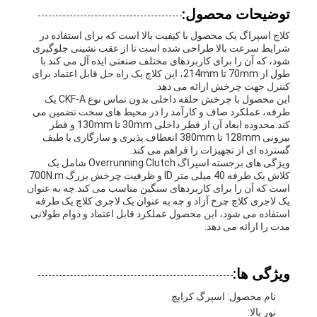
توضیحات محصول:
کلاچ اسپراگ یک محصول با کیفیت بالا است که برای استفاده در
شرایط سرعت بالا طراحی شده است تا از عقب نشینی جلوگیری
شود، که آن را برای کاربردهای مختلف صنعتی ایده آل می کند.با
طول از 70mm تا 214mm، این کلاچ یک راه حل قابل اعتماد برای
کنترل جهت چرخش ارائه می دهد.
این محصول با چرخش حلقه داخلی بدون تماس نوع CKF-A یک
طرفه، عملکرد صاف و کارآمد را در محیط های سخت تضمین می
کند.محدوده ابعاد آن از قطر داخلی 30mm تا 130mm و قطر
بیرونی 128mm تا 380mm انعطاف پذیری و سازگاری با طیف
گسترده ای از تجهیزات را فراهم می کند.
ویژگی های برجسته اسپراگ Overrunning Clutch شامل یک
کلاش یک طرفه 40 میلی متر ID و ظرفیت چرخش بزرگ 700N.m
است که آن را برای کاربردهای سنگین مناسب می کند.چه به عنوان
یک لاجری کلاچ چرخ آزاد و چه به عنوان یک لاجری کلاچ یک طرفه
استفاده می شود، این محصول عملکرد قابل اعتماد و دوام طولانی
مدت را ارائه می دهد.
ویژگی ها:
نام محصول: اسپرگ کراپچ
نور بالا: