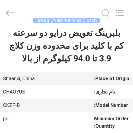
-
2026
Xianyang
Chaoyue
Sprag Overchunning Clutch
Clutch
Co.,
بلبرینگ تعویض درایو دو سرعته
صفحه
Ltd.
All
Rights
کم با کلید برای محدوده وزن کلاچ
اصلی
Reserved.
3.9 تا 94.0 کیلوگرم از بالا
محصولات
Shaanxi, China
Place of Origin:
درباره
نام تجاری:
CHAOYUE
ما
CKZF-B
Model Number:
1 pc
Minimum Order
تور
Quantity: