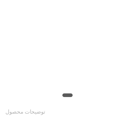
موارد
درخواست
نقل قول
نقشه
سایت
PRIVACY
POLICY
توضیحات محصول