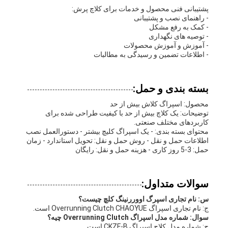
پشتیبانی فنی محصول و خدمات برای کلاچ پرش:
- راهنمای نصب و پشتیبانی
- کمک به رفع مشکل
- توصیه های نگهداری
- آموزش و آموزش محصولات
- اطلاعات تضمین و رسیدگی به مطالبات
بسته بندی و حمل:
محصول: اسپراگ کلاش بیش از حد
توضیحات: یک کلاچ بیش از حد با کیفیت طراحی شده برای
کاربردهای مختلف صنعتی.
محتوای بسته بندی: - يک اسپراگ کليچ بيشتر - دستورالعمل نصب
اطلاعات حمل و نقل - روش حمل و نقل: تحویل استاندارد - زمان
حمل: 3-5 روز کاری - هزینه حمل و نقل: رایگان
سوالات متداول:
س: نام تجاری اسپرگ اووررنینگ کلچ چیست؟
ج: نام تجاری اسپراگ Overrunning Clutch CHAOYUE است.
سوال: شماره مدل اسپراگ Overrunning Clutch چیه؟
ج: شماره مدل کلاچ اسپراگ CKZF-B است.