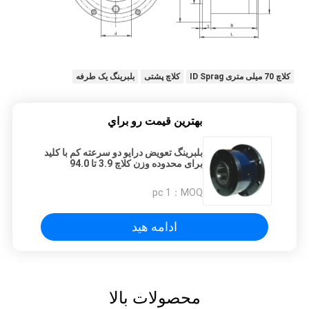
کلاچ 70 میلی متری ID Sprag
کلاچ پشتی
بلبرینگ یک طرفه
بهترين قيمت رو براي
بلبرینگ تعویض درایو دو سرعته کم با کلید
برای محدوده وزن کلاچ 3.9 تا 94.0
کیلوگرم از بالا
1 pc
MOQ：
ادامه هید
محصولات بالا