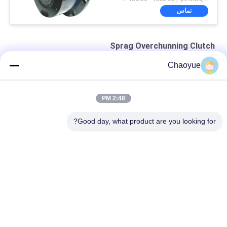
تماس
Sprag Overchunning Clutch
Chaoyue
15100 N.M قطر بیرونی 310 میلی متر Sprag کلاچ مشکی
CKZF-C 700N.M 40mm ID بلبرینگ یک جهته کلاچ پشتیبانی می شود
2:48 PM
1900N.m 3200r / min کلاچ Sprag Overrunning ، کلاچ Sprag یک
Good day, what product are you looking for?
طرفه
دسته بندی های محبوب
همه
بیش از حد تحمل 
کلاچ اضافه راه یک 
یاطاقان کلاچ
طرفه
Sprag Overchunning 