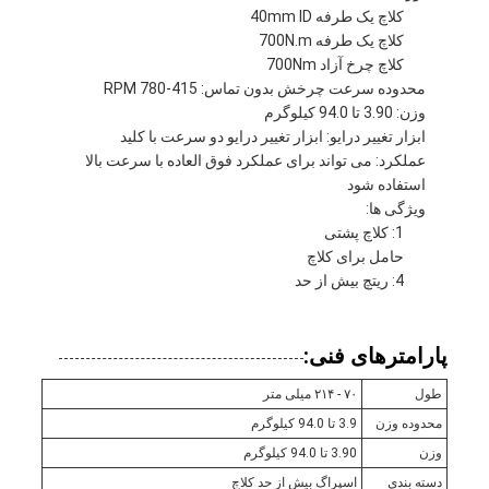
کلاچ یک طرفه 40mm ID
کلاچ یک طرفه 700N.m
کلاچ چرخ آزاد 700Nm
محدوده سرعت چرخش بدون تماس: 415-780 RPM
وزن: 3.90 تا 94.0 کیلوگرم
ابزار تغییر درایو: ابزار تغییر درایو دو سرعت با کلید
عملکرد: می تواند برای عملکرد فوق العاده با سرعت بالا
استفاده شود
ویژگی ها:
1: کلاچ پشتی
حامل برای کلاچ
4: ریتچ بیش از حد
پارامترهای فنی:
طول
۷۰ - ۲۱۴ میلی متر
محدوده وزن
3.9 تا 94.0 کیلوگرم
وزن
3.90 تا 94.0 کیلوگرم
دسته بندی
اسپراگ بیش از حد کلاچ