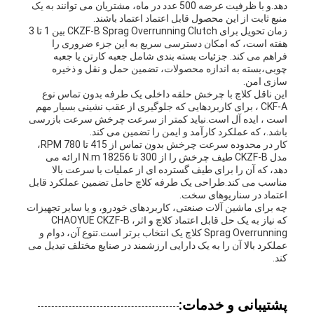
دهد.و با ظرفیت عرضه 500 عدد در ماه، مشتریان می توانند به یک
منبع ثابت از این محصول قابل اعتماد اعتماد باشند.
زمان تحویل برای CKZF-B Sprag Overrunning Clutch بین 1 تا 3
هفته است، که امکان دسترسی سریع به این جزء ضروری را
فراهم می کند. جزئیات بسته بندی شامل جعبه کارتن یا جعبه
چوبی،بسته به اندازه محصولات، تضمین حمل و نقل و ذخیره
سازی امن.
این ناقل کلاچ با چرخش حلقه داخلی یک طرفه بدون تماس نوع
CKF-A ، برای کاربردهایی که جلوگیری از عقب نشینی بسیار مهم
است ، ایده آل است.نباید کمتر از سرعت چرخش سرعت بازرسی
باشد.، که عملکرد کارآمد و ایمن را تضمین می کند.
کار در محدوده سرعت چرخش بدون تماس از 415 تا 780 RPM،
مدل CKZF-B طیف چرخش را از 300 تا 18256 N.m ارائه می
دهد، که آن را برای طیف گسترده ای از عملیات با سرعت بالا
مناسب می کند.طراحی یک طرفه کلاچ حامل تضمین عملکرد قابل
اعتماد در سناریوهای سخت.
چه برای ماشین آلات صنعتی، کاربردهای خودرو، و یا سایر تجهیزات
که نیاز به یک حل قابل اعتماد کلاچ و اثر، CHAOYUE CKZF-B
Sprag Overrunning کلاچ یک انتخاب برتر است.تنوع آن، دوام و
عملکرد بالا آن را به یک دارایی ارزشمند در صنایع مختلف تبدیل می
کند.
پشتیبانی و خدمات: