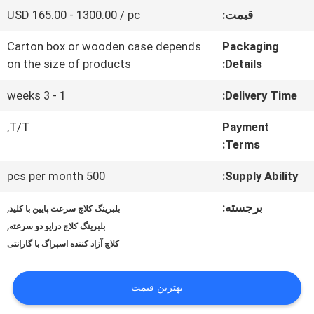
کارخانه
قیمت:
USD 165.00 - 1300.00 / pc
Carton box or wooden case depends
Packaging
کنترل
on the size of products
Details:
کیفیت
1 - 3 weeks
Delivery Time:
T/T,
Payment
با
Terms:
ما
500 pcs per month
Supply Ability:
تماس
برجسته:
,
بلبرینگ کلاچ سرعت پایین با کلید
بگیرید
,
بلبرینگ کلاچ درایو دو سرعته
کلاچ آزاد کننده اسپراگ با گارانتی
اخبار
بهترین قیمت