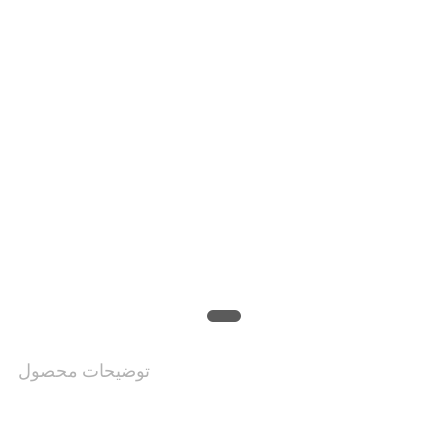
موارد
درخواست
نقل قول
نقشه
سایت
PRIVACY
POLICY
توضیحات محصول