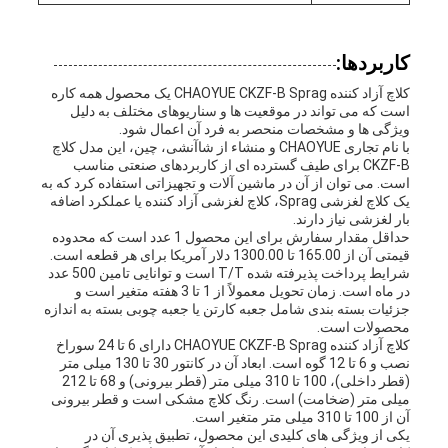
کاربردها:
کلاچ آزاد کننده CHAOYUE CKZF-B Sprag یک محصول همه کاره
است که می تواند در موقعیت ها و سناریوهای مختلف به دلیل
ویژگی ها و مشخصات منحصر به فرد آن اعمال شود.
با نام تجاری CHAOYUE و منشاء از شاآنشی، چین، این مدل کلاچ
CKZF-B برای طیف گسترده ای از کاربردهای صنعتی مناسب
است. می توان از آن در ماشین آلات و تجهیزاتی استفاده کرد که به
یک کلاچ لغزشی Sprag، کلاچ لغزشی آزاد کننده یا عملکرد اضافه
بار لغزشی نیاز دارند.
حداقل مقدار سفارش برای این محصول 1 عدد است که محدوده
قیمتی آن از 165.00 تا 1300.00 دلار آمریکا برای هر قطعه است.
شرایط پرداخت پذیرفته شده T/T است و توانایی تامین 500 عدد
در ماه است. زمان تحویل معمولاً از 1 تا 3 هفته متغیر است و
جزئیات بسته بندی شامل جعبه کارتن یا جعبه چوبی بسته به اندازه
محصولات است.
کلاچ آزاد کننده CHAOYUE CKZF-B Sprag دارای 6 تا 24 سوراخ
نصب و 6 تا 12 گوه است. ابعاد آن در کانتور 30 تا 130 میلی متر
(قطر داخلی)، 100 تا 310 میلی متر (قطر بیرونی) و 68 تا 212
میلی متر (ضخامت) است. رنگ کلاچ مشکی است و قطر بیرونی
آن از 100 تا 310 میلی متر متغیر است.
یکی از ویژگی های کلیدی این محصول، تطبیق پذیری آن در