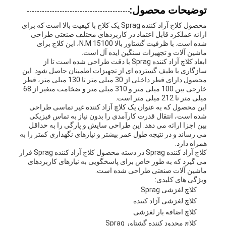
توضیحات محصول:
محصول کلاچ آزاد کننده Sprag یک کلاچ با کیفیت بالا است که برای
ارائه عملکرد قابل اعتماد در کاربردهای مختلف صنعتی طراحی
شده است. با ظرفیت گشتاور بالا 15100 N.M، این کلاچ برای
ماشین آلات و تجهیزات سنگین ایده آل است.
ابعاد کلاچ آزاد کننده Sprag با دقت طراحی شده است تا از
سازگاری با طیف گسترده ای از تجهیزات اطمینان حاصل شود. این
محصول دارای قطر داخلی از 30 میلی متر تا 130 میلی متر، قطر
خارجی بین 100 میلی متر و 310 میلی متر و ضخامت متغیر از 68
میلی متر تا 212 میلی متر است.
این محصول که به عنوان یک کلاچ آزاد کننده غیر تماسی طراحی
شده است، انتقال قدرت کارآمدی را بدون نیاز به تماس فیزیکی
بین اجزا ارائه می دهد. این طراحی سایش و پارگی را به حداقل
می رساند و در نتیجه طول عمر بیشتر و نیازهای نگهداری کمتر را به
همراه دارد.
کلاچ آزاد کننده Sprag در دسته محصول کلاچ آزاد کننده Sprag قرار
می گیرد که به طور خاص برای پاسخگویی به نیازهای کاربردهای
ماشین آلات صنعتی طراحی شده است.
ویژگی های کلیدی:
کلاچ لغزشی Sprag
کلاچ لغزشی آزاد کننده
کلاچ اضافه بار لغزشی
کلاچ محدود کننده گشتاور Sprag