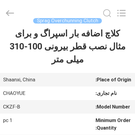
-
2026
Xianyang
Chaoyue
Sprag Overchunning Clutch
Clutch
Co.,
کلاچ اضافه بار اسپراگ و برای
صفحه
Ltd.
All
Rights
مثال نصب قطر بیرونی 100-310
اصلی
Reserved.
میلی متر
محصولات
Shaanxi, China
Place of Origin:
درباره
نام تجاری:
CHAOYUE
ما
CKZF-B
Model Number:
1 pc
Minimum Order
تور
Quantity: