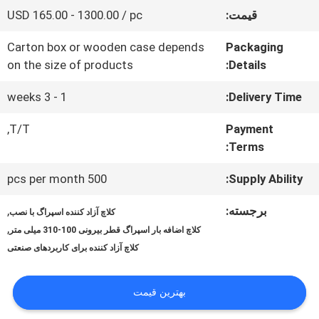
کارخانه
قیمت:
USD 165.00 - 1300.00 / pc
Carton box or wooden case depends
Packaging
کنترل
on the size of products
Details:
کیفیت
1 - 3 weeks
Delivery Time:
T/T,
Payment
با
Terms:
ما
500 pcs per month
Supply Ability:
تماس
برجسته:
,
کلاچ آزاد کننده اسپراگ با نصب
بگیرید
,
کلاچ اضافه بار اسپراگ قطر بیرونی 100-310 میلی متر
کلاچ آزاد کننده برای کاربردهای صنعتی
اخبار
بهترین قیمت