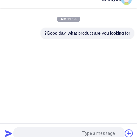
15100 N.M قطر بیرونی 310 میلی متر Sprag کلاچ مشکی
CKZF-C 700N.M 40mm ID بلبرینگ یک جهته کلاچ پشتیبانی می شود
11:50 AM
1900N.m 3200r / min کلاچ Sprag Overrunning ، کلاچ Sprag یک
Good day, what product are you looking for?
طرفه
دسته بندی های محبوب
همه
بیش از حد تحمل 
کلاچ اضافه راه یک 
یاطاقان کلاچ
طرفه
Sprag Overchunning 
کلاچ غلتکی یک طرفه
Clutch
نوار نقاله پشتی
کلاچ بادامک Backstop
مونتاژ قفل بدون کلید
عناصر بستن شافت
درخواست نقل قول