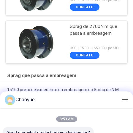
CONTATO
Sprag de 2700N.m que
passa a embreagem
USD 185.00 - 1650.00 / pc MOQ:1 PC
CONTATO
Sprag que passa a embreagem
15100 preto de excedente da embreagem do Sprag de N.M
Outer Diameter 310mm
Chaoyue
Carregamento unidirecional da embreagem da identificação
de CKZF-C 700N.M 40mm apoiado
8:53 AM
Sprag 3200r/min de 1900N.m que passa a embreagem, uma
Good day, what product are you looking for?