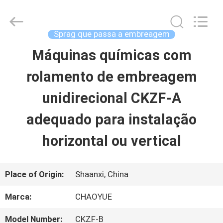
-
2026
Xianyang
Chaoyue
Sprag que passa a embreagem
Clutch
Co.,
Máquinas químicas com
CASA
Ltd.
All
Rights
rolamento de embreagem
Reserved.
PRODUTOS
unidirecional CKZF-A
adequado para instalação
SOBRE
horizontal ou vertical
NÓS
Place of Origin:
Shaanxi, China
EXCURSÃO
Marca:
CHAOYUE
DA
Model Number:
CKZF-B