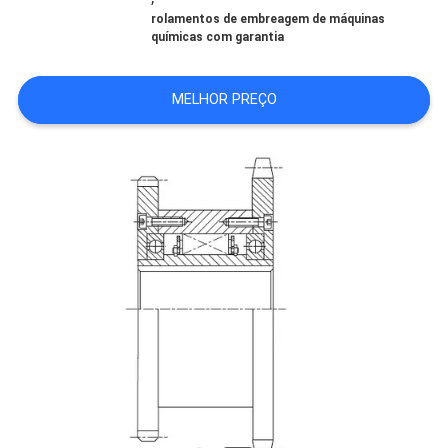
rolamentos de embreagem de máquinas
químicas com garantia
PEÇA
UMAS
MELHOR PREÇO
CITAÇÕES
MAPA
DO
SITE
PRIVACY
POLICY