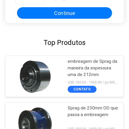
vertical
Continue
Top Produtos
embreagem de Sprag da
maneira da espessura
uma de 212mm
USD 165.00 - 1300.00 / pc MOQ:1 PC
CONTATO
Sprag de 230mm OD que
passa a embreagem
USD 185.00 - 1650.00 / pc MOQ:1 PC