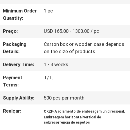
FÁBRICA
Minimum Order
1 pc
Quantity:
CONTROLE
Preço:
USD 165.00 - 1300.00 / pc
DA
Packaging
Carton box or wooden case depends
QUALIDADE
Details:
on the size of products
Delivery Time:
1 - 3 weeks
CONTACTE-
Payment
T/T,
NOS
Terms:
Supply Ability:
500 pcs per month
NOTÍCIA
Realçar:
,
CKZF-A rolamento de embreagem unidirecional
Embreagem horizontal vertical de
ESTOJOS
sobrecorrência de espetos
,