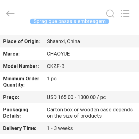
2026
Xianyang
Chaoyue
Clutch
Co.,
Sprag que passa a embreagem
Ltd.
All
CASA
Rights
Reserved.
Place of Origin:
Shaanxi, China
PRODUTOS
Marca:
CHAOYUE
Model Number:
CKZF-B
SOBRE
Minimum Order
1 pc
NÓS
Quantity:
Preço:
USD 165.00 - 1300.00 / pc
EXCURSÃO
Packaging
Carton box or wooden case depends
DA
Details:
on the size of products
FÁBRICA
Delivery Time:
1 - 3 weeks