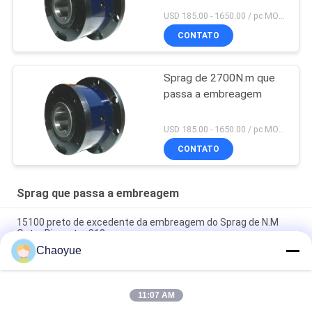
USD 185.00 - 1650.00 / pc MOQ:1 PC
CONTATO
Sprag de 2700N.m que
passa a embreagem
USD 185.00 - 1650.00 / pc MOQ:1 PC
CONTATO
Sprag que passa a embreagem
15100 preto de excedente da embreagem do Sprag de N.M
Outer Diameter 310mm
Chaoyue
Carregamento unidirecional da embreagem da identificação
de CKZF-C 700N.M 40mm apoiado
11:07 AM
Sprag 3200r/min de 1900N.m que passa a embreagem, uma