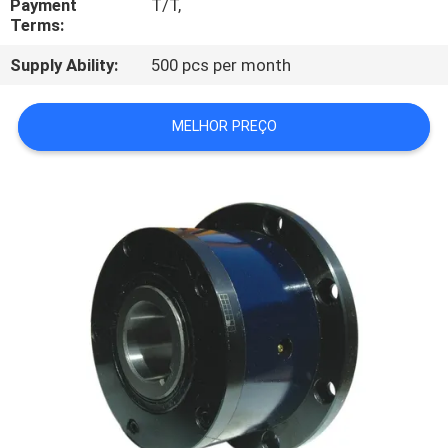
Payment
T/T,
CONTROLE
Terms:
DA
Supply Ability:
500 pcs per month
QUALIDADE
MELHOR PREÇO
CONTACTE-
NOS
NOTÍCIA
ESTOJOS
PEÇA
UMAS
CITAÇÕES