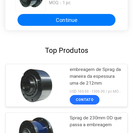
MOQ：
1 pc
Continue
Top Produtos
embreagem de Sprag da
maneira da espessura
uma de 212mm
USD 165.00 - 1300.00 / pc MOQ:1 PC
CONTATO
Sprag de 230mm OD que
passa a embreagem