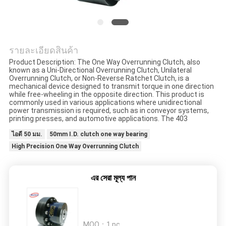
ขอ
ใบ
รายละเอียดสินค้า
Product Description: The One Way Overrunning Clutch, also
เสนอ
known as a Uni-Directional Overrunning Clutch, Unilateral
Overrunning Clutch, or Non-Reverse Ratchet Clutch, is a
mechanical device designed to transmit torque in one direction
ราคา
while free-wheeling in the opposite direction. This product is
commonly used in various applications where unidirectional
power transmission is required, such as in conveyor systems,
printing presses, and automotive applications. The 403
แผนผัง
ไอดี 50 มม.
50mm I.D. clutch one way bearing
High Precision One Way Overrunning Clutch
เว็บไซต์
এর সেরা মূল্য পান
PRIVACY
POLICY
MOQ：
1 pc