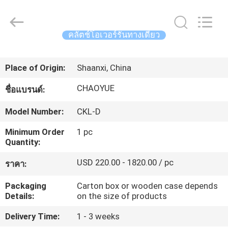
2021
-
2026
Xianyang
Chaoyue
คลัตช์โอเวอร์รันทางเดียว
Clutch
Co.,
Ltd.
บ้าน
All
Rights
Place of Origin:
Shaanxi, China
Reserved.
CHAOYUE
ชื่อแบรนด์:
สินค้า
Model Number:
CKL-D
เกี่ยว
Minimum Order
1 pc
Quantity:
กับ
USD 220.00 - 1820.00 / pc
ราคา:
เรา
Packaging
Carton box or wooden case depends
Details:
on the size of products
ทัวร์
Delivery Time:
1 - 3 weeks