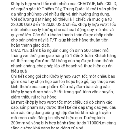
Khớp ly hợp vượt tốc một chiều của CHAOYUE, kiểu CKL-D,
có nguồn gốc từ Thiểm Tây, Trung Quốc, là một sản phẩm
đa năng phù hợp với nhiều dịp và tình huống ứng dụng.
Với số lượng đặt hàng tối thiểu là 1 chiếc và mức giá từ
220,00 USD đến 1820,00 USD/chiếc, Khớp ly hợp vượt tốc
một chiều này lý tưởng cho cả hoạt động quy mô nhỏ và
quy mô lớn. Các điều khoản thanh toán được chấp nhận
cho sản phẩm này là T/T, giúp khách hàng thuận tiện
hoàn thành giao dịch.
CHAOYUE đảm bảo nguồn cung ổn định 500 chiếc mỗi
tháng với thời gian giao hàng từ 1 đến 3 tuần. Khách hàng
có thể mong đợi đơn đặt hàng của họ được hoàn thành
nhanh chóng, cho phép lập kế hoạch và thực hiện dự án
hiệu quả.
Chi tiết đóng gói cho Khớp ly hợp vượt tốc một chiều bao
gồm các tùy chọn hộp carton hoặc hộp gỗ, tùy thuộc vào
kích thước của sản phẩm. Điều này đảm bảo rằng các
khớp ly hợp được bảo vệ tốt trong quá trình vận chuyển,
giảm thiểu rủi ro hư hỏng.
Là một Khớp ly hợp vượt tốc một chiều có độ chính xác
cao, sản phẩm này được thiết kế để đáp ứng các yêu cầu
của các ứng dụng công nghiệp đòi hỏi khả năng truyền
mô-men xoắn đáng tin cậy và hiệu quả. Đường kính
200mm và vòng bi ly hợp bánh răng tự do 11000N.m càng
tăng cường khả năng hoạt động của nó.