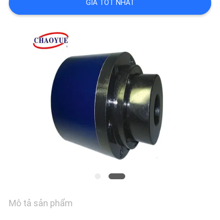
LIÊN
GIÁ TỐT NHẤT
HỆ
CHÚNG
TÔI
TIN
TỨC
CÁC
TRƯỜNG
HỢP
Mô tả sản phẩm