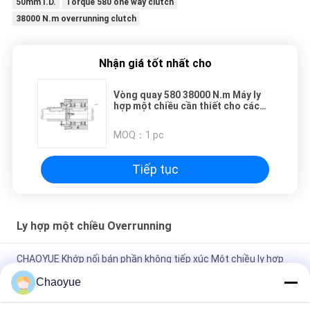
50mm I.D.
Torque 580 one way clutch
38000 N.m overrunning clutch
Nhận giá tốt nhất cho
Vòng quay 580 38000 N.m Máy ly
hợp một chiều cần thiết cho các
ứng dụng công nghiệp
MOQ：
1 pc
Tiếp tục
Ly hợp một chiều Overrunning
CHAOYUE Khớp nối bán phần không tiếp xúc Một chiều ly hợp
tràn
Chaoyue
Không tiếp xúc Một chiều 1500r / Min 38000N.M Ly hợp giải