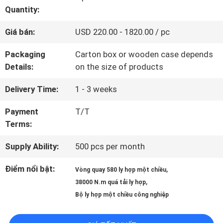
Quantity:
THAM
Giá bán:
USD 220.00 - 1820.00 / pc
QUAN
Packaging
Carton box or wooden case depends
NHÀ
Details:
on the size of products
MÁY
Delivery Time:
1 - 3 weeks
Payment
T/T
KIỂM
Terms:
SOÁT
Supply Ability:
500 pcs per month
CHẤT
Điểm nổi bật:
,
Vòng quay 580 ly hợp một chiều
,
38000 N.m quá tải ly hợp
LƯỢNG
Bộ ly hợp một chiều công nghiệp