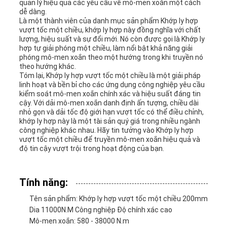
quản lý hiệu quả các yêu cầu về mô-men xoắn một cách
dễ dàng.
POLICY
Là một thành viên của danh mục sản phẩm Khớp ly hợp
vượt tốc một chiều, khớp ly hợp này đồng nghĩa với chất
lượng, hiệu suất và sự đổi mới. Nó còn được gọi là Khớp ly
hợp tự giải phóng một chiều, làm nổi bật khả năng giải
phóng mô-men xoắn theo một hướng trong khi truyền nó
theo hướng khác.
Tóm lại, Khớp ly hợp vượt tốc một chiều là một giải pháp
linh hoạt và bền bỉ cho các ứng dụng công nghiệp yêu cầu
kiểm soát mô-men xoắn chính xác và hiệu suất đáng tin
cậy. Với dải mô-men xoắn danh định ấn tượng, chiều dài
nhỏ gọn và dải tốc độ giới hạn vượt tốc có thể điều chỉnh,
khớp ly hợp này là một tài sản quý giá trong nhiều ngành
công nghiệp khác nhau. Hãy tin tưởng vào Khớp ly hợp
vượt tốc một chiều để truyền mô-men xoắn hiệu quả và
độ tin cậy vượt trội trong hoạt động của bạn.
Tính năng:
Tên sản phẩm: Khớp ly hợp vượt tốc một chiều 200mm
Dia 11000N.M Công nghiệp Độ chính xác cao
Mô-men xoắn: 580 - 38000 N.m