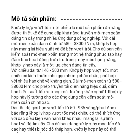
YÊU
Mô tả sản phẩm:
CẦU
Khớp ly hợp vượt tốc một chiều là một sản phẩm đa năng
được thiết kế để cung cấp khả năng truyền mô-men xoắn
BÁO
đáng tin cậy trong nhiều ứng dụng công nghiệp. Với dải
mô-men xoắn danh định từ 580 - 38000 N.m, khớp ly hợp
GIÁ
này mang lại hiệu suất và độ bền vượt trội. Cho dù bạn cần
kiểm soát mô-men xoắn trong một hệ thống phức tạp hay
đảm bảo hoạt động trơn tru trong máy móc hạng nặng,
khớp ly hợp này là một lựa chọn đáng tin cậy.
SƠ
Với chiều dài từ 146 - 500 mm, Khớp ly hợp vượt tốc một
chiều có kích thước nhỏ gọn nhưng chắc chắn, phù hợp
ĐỒ
với nhiều hạn chế về không gian. Dải mô-men xoắn từ 580 -
38000 N.m cho phép truyền tải điện năng hiệu quả, đảm
bảo hiệu suất tối ưu trong môi trường khắc nghiệt. Khớp ly
TRANG
hợp này lý tưởng cho các ứng dụng cần kiểm soát mô-
men xoắn chính xác.
WEB
Dải tốc độ giới hạn vượt tốc từ 50 - 935 vòng/phút đảm
bảo rằng Khớp ly hợp vượt tốc một chiều có thể thích ứng
với các điều kiện vận hành khác nhau, mang lại sự linh
hoạt và độ tin cậy. Cho dù bạn đang xử lý máy móc tốc độ
PRIVACY
cao hay thiết bị tốc độ thấp hơn, khớp ly hợp này có thể