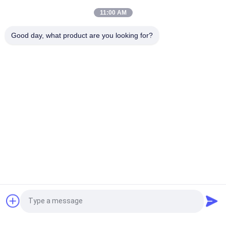
phóng nhanh, vòng bi lùi
11:00 AM
230N.M Đường kính 25mm Ly hợp một chiều, Ly hợp một chiều
Good day, what product are you looking for?
màu đen
Danh mục phổ biến
Tất cả
các
Ly Hợp Một Chiều 
Vòng Bi Ly Hợp Quá 
Overrunning
Mức
Sprag Overrunning 
Ly Hợp Con Lăn Một 
Clutch
Chiều
Backstop Cam Ly 
Băng Tải Backstop
Hợp
Tổ Hợp Khóa Không 
Yếu Tố Kẹp Trục
Yêu cầu báo giá
Cần Chìa Khóa