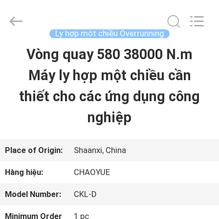
2021
-
2026
Xianyang
Ly hợp một chiều Overrunning
Chaoyue
Clutch
Vòng quay 580 38000 N.m
NHÀ
Co.,
Ltd.
All
Máy ly hợp một chiều cần
Rights
CÁC
Reserved.
thiết cho các ứng dụng công
SẢN
nghiệp
PHẨM
Place of Origin:
Shaanxi, China
VỀ
Hàng hiệu:
CHAOYUE
CHÚNG
Model Number:
CKL-D
TÔI
Minimum Order
1 pc