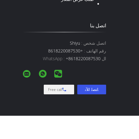
اتصل بنا
اتصل شخص :
Shiyu
رقم الهاتف :
+8618220087530
ال WhatsApp :
+8618220087530
Free call