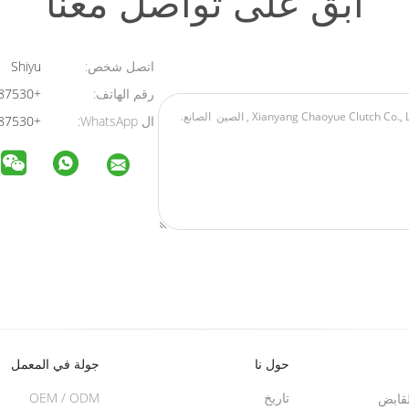
ابق على تواصل معنا
اتصل شخص:
Shiyu
رقم الهاتف:
+8618220087530
ال WhatsApp:
+8618220087530
حول نا
جولة في المعمل
تاريخ
OEM / ODM
لقابض