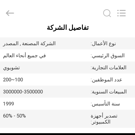
2026
Xianyang
Chaoyue
Clutch
Co.,
Ltd.
All
تفاصيل الشركة
Rights
الصفحة
Reserved.
الرئيسية
نوع الأعمال:
الشركة المصنعة , المصدر
السوق الرئيسي:
في جميع أنحاء العالم
منتجات
العلامات التجارية:
تشويوي
معلومات
عدد الموظفين:
100~200
عنا
المبيعات السنوية:
3000000-3500000
سنة التأسيس:
1999
جولة
تصدير أجهزة
50% - 60%
في
الكمبيوتر:
المعمل