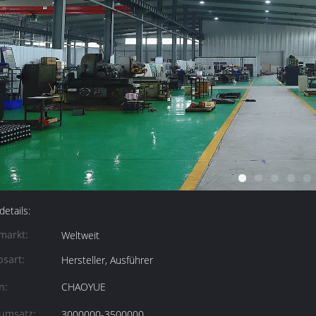
etails:
markt:
Weltweit
bsart:
Hersteller, Ausführer
n:
CHAOYUE
umsatz:
3000000-3500000