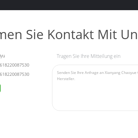
en Sie Kontakt Mit Un
iyu
Tragen Sie Ihre Mitteilung ein
618220087530
618220087530