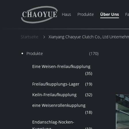
Haus
Produkte
Über Uns
Fa
Startseite
Xianyang Chaoyue Clutch Co., Ltd Unternehm
Produkte
(170)
Eine Weisen-Freilaufkupplung
(35)
Freilaufkupplungs-Lager
(19)
Keiln-Freilaufkupplung
(32)
eine Weisenrollenkupplung
(18)
Endanschlag-Nocken-
Kupplung
(19)