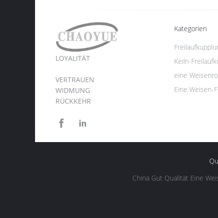
Kategorien
Freilaufkuppl
LOYALITÄT
Keiln-Freilauf
eine Weisenro
VERTRAUEN
Eine Weisen-F
WIDMUNG
RÜCKKEHR
Qua
China Gut Qualität Eine Wei