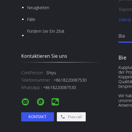
Neuigkeiten
Export
Fälle
Fabrik
Fordern Sie Ein Zitat
Bie
Kontaktieren Sie uns
Bie
Kupplun
der Pro
ContPerson :
Shiyu
Koppel
Telefonnummer :
+8618220087530
Qualitä
besprec
WhatsApp :
+8618220087530
Wir hab
unseren
Anwendu
Free call