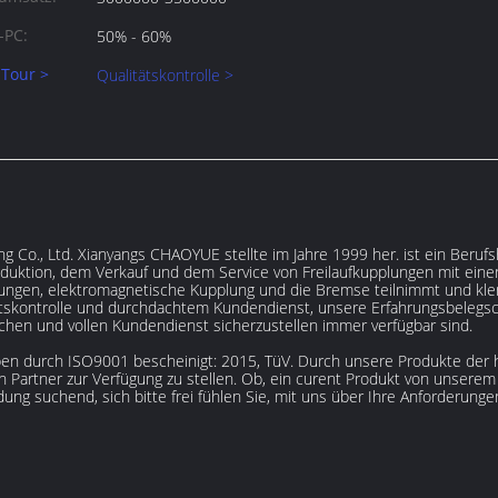
-PC:
50% - 60%
 Tour >
Qualitätskontrolle >
g Co., Ltd. Xianyangs CHAOYUE stellte im Jahre 1999 her. ist ein Berufs
duktion, dem Verkauf und dem Service von Freilaufkupplungen mit einen
ungen, elektromagnetische Kupplung und die Bremse teilnimmt und klem
tskontrolle und durchdachtem Kundendienst, unsere Erfahrungsbelegsch
hen und vollen Kundendienst sicherzustellen immer verfügbar sind.
en durch ISO9001 bescheinigt: 2015, TüV. Durch unsere Produkte der hoh
 Partner zur Verfügung zu stellen. Ob, ein curent Produkt von unserem
ng suchend, sich bitte frei fühlen Sie, mit uns über Ihre Anforderunge