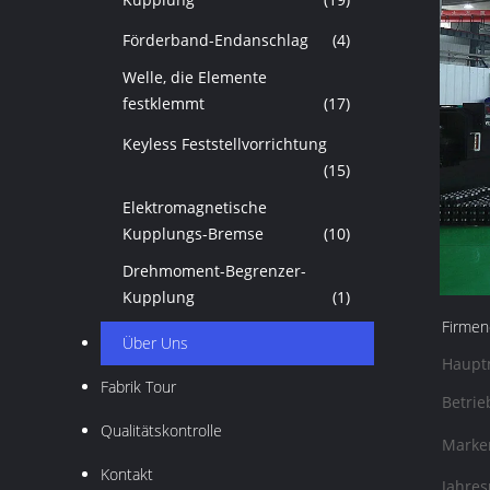
Förderband-Endanschlag
(4)
Welle, die Elemente
festklemmt
(17)
Keyless Feststellvorrichtung
(15)
Elektromagnetische
Kupplungs-Bremse
(10)
Drehmoment-Begrenzer-
Kupplung
(1)
Firmend
Über Uns
Haupt
Fabrik Tour
Betrie
Qualitätskontrolle
Marke
Kontakt
Jahres