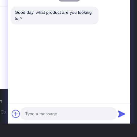
Good day, what product are you looking 
Kontakt
for?
Xianyang Chaoyue Clutch Co., Ltd
High-Techer Pionierpark, Yongchang-
Straße, High-Teche Industrie-
Entwicklungsgebiet, Qindu-Bezirk, Xianyang,
Shaanxi, China
info@xy-cy.cn
n
|
., Ltd. All Rights Reserved.