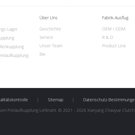
Über Uns
Fabrik-Ausflug
Geschichte
OEM / ODM
ungs-Lager
Service
R & D
kupplung
Unser Team
Product Line
llenkupplung
Bie
reilaufkupplung
litätskontrolle
|
Sitemap
|
Datenschutz-Bestimmunge
sen-Freilaufkupplung Lieferant. © 2021 - 2026 Xianyang Chaoyue Clutch Co