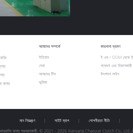
আমাদের সম্পর্কে
কারখানা ভ্রমণ
ইতিহাস
ই এম / ODM থেকে ইন
়ারিং
সেবা
গবেষণা এবং বিকাশকারী
ক্লাচ
আমাদের টিম
উৎপাদন লাইন
্লাচ
ভূমিকা
িং ক্লাচ
মান নিয়ন্ত্রণ
|
সাইট ম্যাপ
|
গোপনীয়তা নীতি
|
়ে ওভাররানিং ক্লাচ সরবরাহকারী. © 2021 - 2026 Xianyang Chaoyue Clutch Co., Ltd.