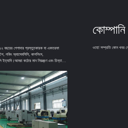
কোম্পানি
ওহো! সম্প্রতি কোন খবর 
ি ২২ বছরের পেশাদার প্রস্তুতকারক যা একতরফা
স্টপ, লকিং অ্যাসেমসিলি, কাপলিংস,
গুলি ইত্যাদি।আমরা কঠোর মান নিয়ন্ত্রণ এবং চিন্তাশীল