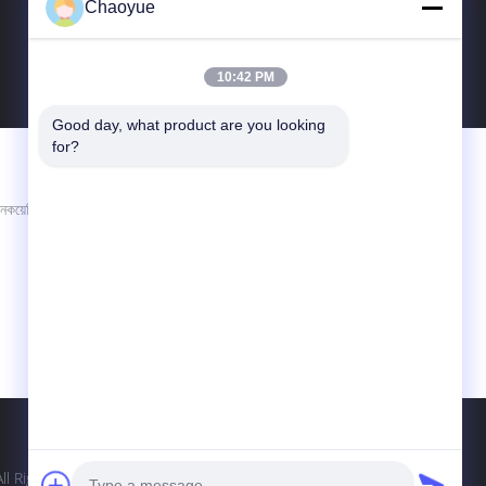
Chaoyue
10:42 PM
Good day, what product are you looking 
for?
আমাদের সাথে যোগাযোগ করুন
Xianyang Chaoyue Clutch Co., Ltd
কয়েরি
হাই-টেক পাইওনিয়ার পার্ক, ইয়ংচং রোড, হাই-টেক শিল্প শিল্প
উন্নয়ন অঞ্চল, কিন্ডু জেলা, জিয়ানিয়াং, শানक्सी, চীন
info@xy-cy.cn
 All Rights Reserved.