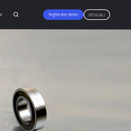
র
উদ্ধৃতির জন্য আবেদন
BENGALI