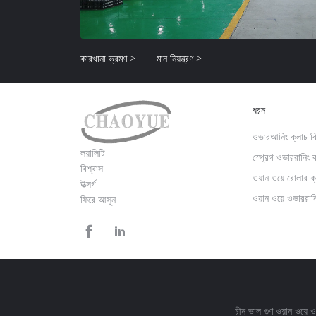
কারখানা ভ্রমণ >
মান নিয়ন্ত্রণ >
ধরন
ওভারআনিং ক্লাচ বিয
লয়ালিটি
স্প্রেগ ওভাররানিং 
বিশ্বাস
ওয়ান ওয়ে রোলার ক
উত্সর্গ
ওয়ান ওয়ে ওভাররান
ফিরে আসুন
চীন ভাল গুণ ওয়ান ওয