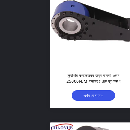
স্ক্র্যাপার কনভেয়রের জন্য হালকা ওজন
25000N.M কনভেয়র বেল্ট ব্যাকস্টপ
এখন যোগাযোগ