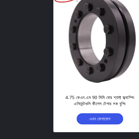
4.75 কেএন.এম 90 মিমি বোর শ্যাফ্ট ক্ল্যাম্পিং
এলিমেন্টগুলি কীলেস টেপার লক বুশিং
এখন যোগাযোগ