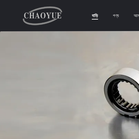
বাড়ি
পণ্য
আমা