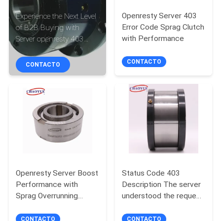
Openresty Server 403
Experience the Next Level
CONTROL
Error Code Sprag Clutch
of B2B Buying with
DE
with Performance
Server openresty 403
Status Code
CALIDAD
CONTACTO
CONTACTO
ÉNTRENOS
EN
CONTACTO
CON
NOTICIAS
Openresty Server Boost
Status Code 403
Performance with
Description The server
Sprag Overrunning
understood the request
CASOS
Clutch
overrunning clutch
bearing for industrial
CONTACTO
CONTACTO