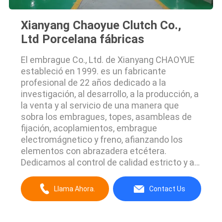
Xianyang Chaoyue Clutch Co.,
Ltd Porcelana fábricas
El embrague Co., Ltd. de Xianyang CHAOYUE
estableció en 1999. es un fabricante
profesional de 22 años dedicado a la
investigación, al desarrollo, a la producción, a
la venta y al servicio de una manera que
sobra los embragues, topes, asambleas de
fijación, acoplamientos, embrague
electromágnetico y freno, afianzando los
elementos con abrazadera etcétera.
Dedicamos al control de calidad estricto y al
servicio de atención al cliente pensativo,
nuestros miembros del personal de las
Llama Ahora.
Contact Us
experiencias siempre disponibles para
discutir sus requisitos y para asegurar la
satisfacción del cliente completa. ...