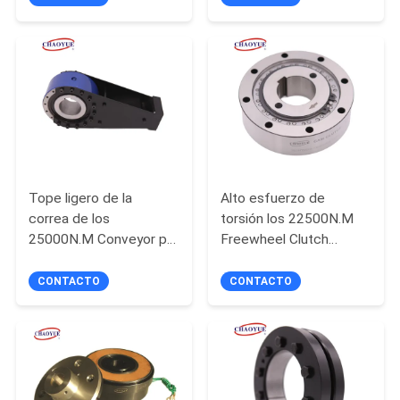
PIDA
UNA
CITA
MAPA
DEL
SITIO
Tope ligero de la
Alto esfuerzo de
correa de los
torsión los 22500N.M
25000N.M Conveyor para
Freewheel Clutch
PRIVACY
el transportador del
Bearing para la caja del
raspador
reductor del engranaje
CONTACTO
CONTACTO
POLICY