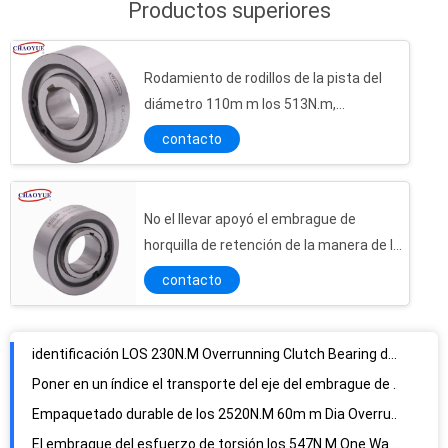
Productos superiores
Rodamiento de rodillos de la pista del
diámetro 110m m los 513N.m,
rodamiento de rodillos cilíndrico
contacto
No el llevar apoyó el embrague de
horquilla de retención de la manera de los
400N.M 85m m OD uno CK-A
contacto
identificación LOS 230N.M Overrunning Clutch Bearing de 25m m que omite el tipo del rodillo del embrague
Poner en un índice el transporte del eje del embrague de 1300r/Min 125m m OD, un transporte del embrague de horquilla de retención de la manera
Empaquetado durable de los 2520N.M 60m m Dia Overrunning Clutch Bearing For
El embrague del esfuerzo de torsión los 547N.M One Way Roller de la longitud 48m m anda sin embragar
Almacenamiento de aceite lubricado del tope 1960r/Min Sprag Type Clutch With