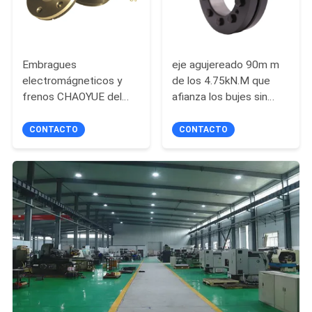
Embragues
eje agujereado 90m m
electromágneticos y
de los 4.75kN.M que
frenos CHAOYUE del
afianza los bujes sin
tamaño agujereado del
llave de la cerradura con
160N.M 50m m
abrazadera de la forma
CONTACTO
CONTACTO
cónica de los
elementos