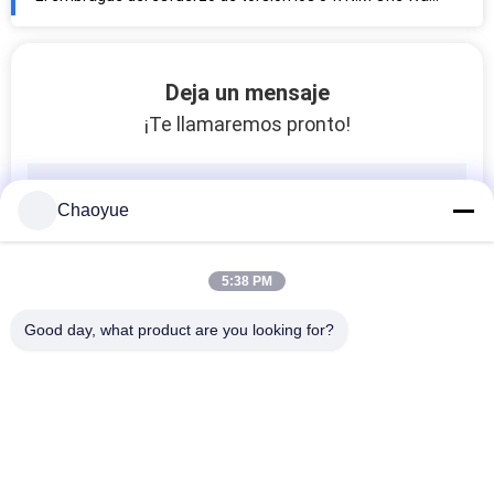
embrague de la leva del tope del esfuerzo de torsión 360m m OD de los 23600N.m que lleva 145,81 kilogramos
Sobrante de la asamblea de embrague del grueso 60m m los 2800N.M One Way Sprag
Transporte negro de la longitud los 3520N.M One Way Clutch de 124m m para Industies
Deja un mensaje
El llevar apoyado no entra en contacto con la horquilla de retención del grueso 68m m que sobra el embrague
¡Te llamaremos pronto!
El diámetro interno 50m m 4000r/min anda sin embragar el embrague que lleva CKZF-C
Horquilla de retención mecánica de la longitud 160m m que sobra el embrague con la chavetera
Chaoyue
altura los 32.5kN.M Keyless Hub Shaft de 62m m que cierra los dispositivos para la maquinaria
eje de la identificación de los 572kN.M Torque 360m m que cierra la abrazadera para el equipo mecánico
5:38 PM
eje del tamaño interno 900m m del perno M27 que afianza la carga pesada de los elementos con abrazadera
El diámetro negro del 130kN.M 370m m Outder afiló los dispositivos de la cerradura del eje
Good day, what product are you looking for?
El eje externo del diámetro 55m m de la longitud 66m m que afianza elementos con abrazadera enciende la carga
Eje rígido del perno M6 del grueso 34m m del encogimiento que cierra los dispositivos para la maquinaria
eje interno del perno del diámetro M12 de 100m m que afianza estándar de los elementos con abrazadera Z9
Categorías Populares
Todos
tipo sin llave junta de la manga de acoplamiento de 515m m OD los 410kN.m de dilatación
Z10 eje del perno M5 del grueso 15m m que afianza la abrazadera del cuello con abrazadera del eje de los elementos