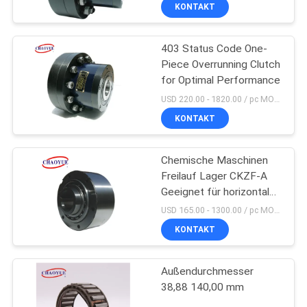
KONTAKT
TRETEN
403 Status Code One-
SIE
35
Piece Overrunning Clutch
MIT
for Optimal Performance
Keiln-
UNS
USD 220.00 - 1820.00 / pc MOQ:1 pc
Freilaufkupplung
IN
KONTAKT
VERBINDUNG
Chemische Maschinen
Freilauf Lager CKZF-A
NACHRICHTEN
Geeignet für horizontale
18
oder vertikale Installation
USD 165.00 - 1300.00 / pc MOQ:1 pc
eine
FÄLLE
KONTAKT
Weisenrollenkupplung
Außendurchmesser
FORDERN
38,88 140,00 mm
SIE EIN