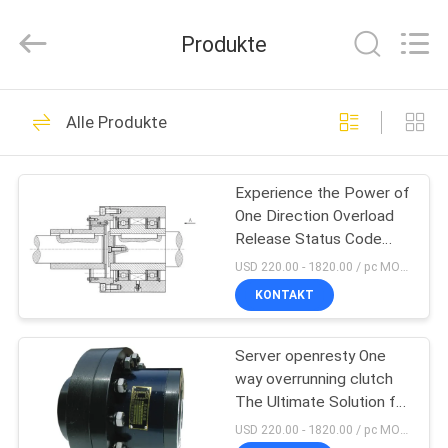
Xianyang
Chaoyue
Clutch
Produkte
Co.,
Ltd.
All
Rights
Reserved.
HAUS
35
Alle Produkte
Eine Weisen-
PRODUKTE
Freilaufkupplung
Experience the Power of
One Direction Overload
ÜBER
Release Status Code
UNS
403
USD 220.00 - 1820.00 / pc MOQ:1 pc
KONTAKT
19
FABRIK-
Freilaufkupplungs-
Server openresty One
AUSFLUG
way overrunning clutch
Lager
The Ultimate Solution for
QUALITÄTSKONTROLLE
Your Business Growth
USD 220.00 - 1820.00 / pc MOQ:1 pc