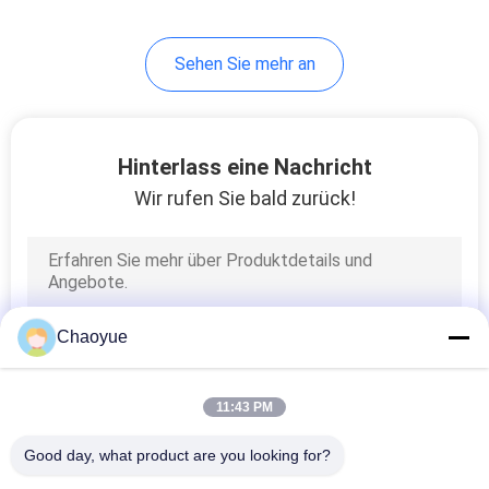
10
Sehen Sie mehr an
Elektromagnetische
Kupplungs-Bremse
Hinterlass eine Nachricht
Wir rufen Sie bald zurück!
1
Drehmoment-
Chaoyue
Begrenzer-Kupplung
11:43 PM
Good day, what product are you looking for?