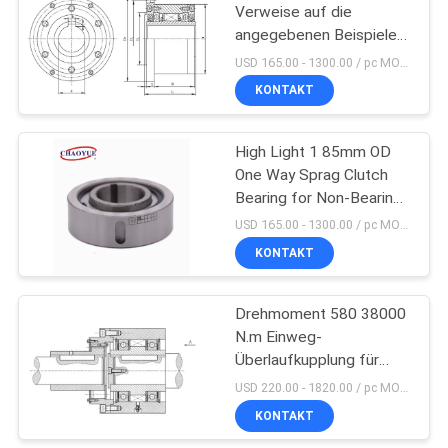
Verweise auf die
angegebenen Beispiele
20
für 300 18256 N.m
USD 165.00 - 1300.00 / pc MOQ:1 pc
Nominaldrehmomentbereich
Welle, die Elemente
KONTAKT
Freiradkupplungslager
festklemmt
High Light 1 85mm OD
One Way Sprag Clutch
Bearing for Non-Bearing
Supported Applications
USD 165.00 - 1300.00 / pc MOQ:1 pc
KONTAKT
18
Keyless
Drehmoment 580 38000
N.m Einweg-
Feststellvorrichtung
Überlaufkupplung für
industrielle Anwendungen
USD 220.00 - 1820.00 / pc MOQ:1 pc
KONTAKT