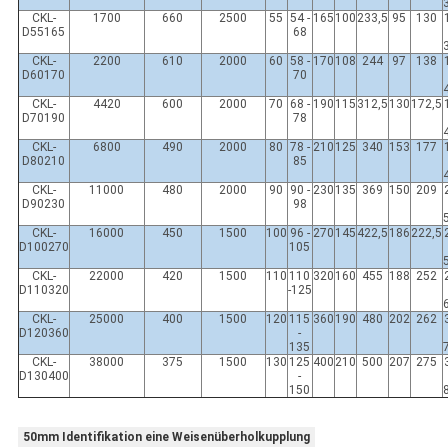
CKL-
1700
660
2500
55
54 -
165
100
233,5
95
130
D55165
68
CKL-
2200
610
2000
60
58 -
170
108
244
97
138
D60170
70
CKL-
4420
600
2000
70
68 -
190
115
312,5
130
172,5
D70190
78
CKL-
6800
490
2000
80
78 -
210
125
340
153
177
D80210
85
CKL-
11000
480
2000
90
90 -
230
135
369
150
209
D90230
98
CKL-
16000
450
1500
100
96 -
270
145
422,5
186
222,5
D100270
105
CKL-
22000
420
1500
110
110
320
160
455
188
252
D110320
-125
CKL-
25000
400
1500
120
115
360
190
480
202
262
D120360
-
135
CKL-
38000
375
1500
130
125
400
210
500
207
275
D130400
-
150
50mm Identifikation eine Weisenüberholkupplung