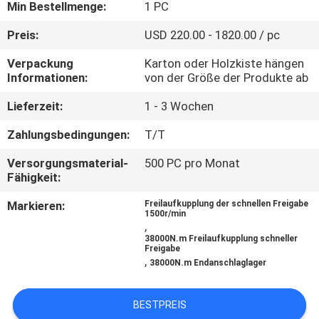
Min Bestellmenge:
1 PC
TRETEN
Preis:
USD 220.00 - 1820.00 / pc
SIE
Verpackung
Karton oder Holzkiste hängen
MIT
Informationen:
von der Größe der Produkte ab
UNS
Lieferzeit:
1 - 3 Wochen
IN
Zahlungsbedingungen:
T/T
VERBINDUNG
Versorgungsmaterial-
500 PC pro Monat
Fähigkeit:
NACHRICHTEN
Markieren:
Freilaufkupplung der schnellen Freigabe
1500r/min
,
FÄLLE
38000N.m Freilaufkupplung schneller
Freigabe
,
38000N.m Endanschlaglager
FORDERN
BESTPREIS
SIE EIN