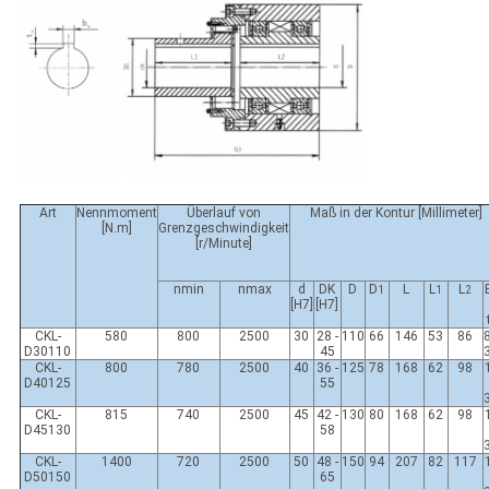
Art
Nennmoment
Überlauf von
Maß in der Kontur [Millimeter]
[N.m]
Grenzgeschwindigkeit
[r/Minute]
nmin
nmax
d
DK
D
D
L
L
L
1
1
2
[H7]
[H7]
CKL-
580
800
2500
30
28 -
110
66
146
53
86
D30110
45
CKL-
800
780
2500
40
36 -
125
78
168
62
98
D40125
55
CKL-
815
740
2500
45
42 -
130
80
168
62
98
D45130
58
CKL-
1400
720
2500
50
48 -
150
94
207
82
117
D50150
65