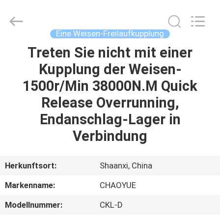
Xianyang
Chaoyue
Clutch
Co.,
Ltd.
Eine Weisen-Freilaufkupplung
All
Rights
Reserved.
Treten Sie nicht mit einer
HAUS
Kupplung der Weisen-
PRODUKTE
1500r/Min 38000N.M Quick
Release Overrunning,
ÜBER
Endanschlag-Lager in
UNS
Verbindung
FABRIK-
Herkunftsort:
Shaanxi, China
AUSFLUG
Markenname:
CHAOYUE
Modellnummer:
CKL-D
QUALITÄTSKONTROLLE