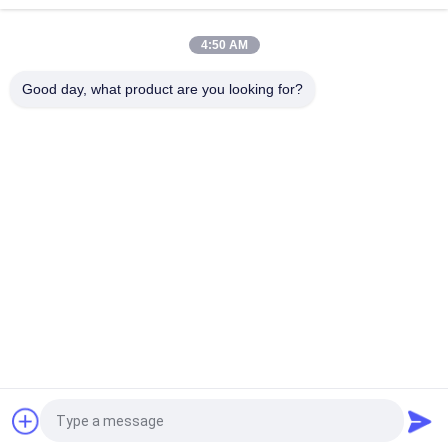
Verbindung
4:50 AM
230N.M 25mm Weisen-Freilaufkupplung Durchmesser-einer,
laufen ein Weisen-Kupplungs-Schwarzes frei
Good day, what product are you looking for?
Beliebte Kategorien
Alle
Eine Weisen-
Freilaufkupplungs-
Freilaufkupplung
Lager
Keiln-
Eine 
Freilaufkupplung
Weisenrollenkupplung
Endanschlag-
Förderband-
Nocken-Kupplung
Endanschlag
Welle, Die Elemente 
Keyless 
Festklemmt
Feststellvorrichtung
Fordern Sie ein Angebot