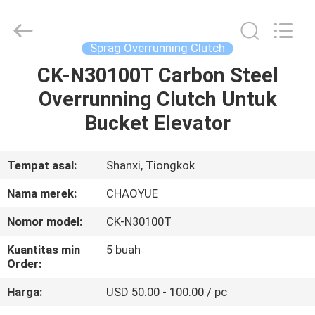
Xianyang
Chaoyue
Clutch
Co.,
Ltd.
Sprag Overrunning Clutch
All
Rights
CK-N30100T Carbon Steel
RUMAH
Reserved.
Overrunning Clutch Untuk
PRODUK
Bucket Elevator
TENTANG
Tempat asal:
Shanxi, Tiongkok
KAMI
Nama merek:
CHAOYUE
Nomor model:
CK-N30100T
TUR
Kuantitas min
5 buah
PABRIK
Order:
Harga:
USD 50.00 - 100.00 / pc
KONTROL