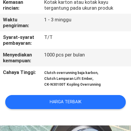
Kemasan
Kotak karton atau kotak kayu
KUALITAS
rincian:
tergantung pada ukuran produk
Waktu
1 - 3 minggu
HUBUNGI
pengiriman:
KAMI
Syarat-syarat
T/T
pembayaran:
BERITA
Menyediakan
1000 pcs per bulan
kemampuan:
KASUS
Cahaya Tinggi:
,
Clutch overrunning baja karbon
,
Clutch Lemparan Lift Ember
CK-N30100T Kopling Overrunning
PERMINTAAN
PENAWARAN
HARGA TERBAIK
SITEMAP