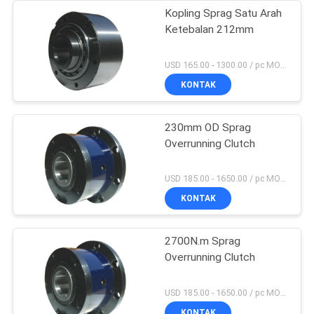
Kopling Sprag Satu Arah
Ketebalan 212mm
USD 165.00 - 1300.00 / pc MOQ:1 Pc
KONTAK
230mm OD Sprag
Overrunning Clutch
USD 185.00 - 1650.00 / pc MOQ:1 Pc
KONTAK
2700N.m Sprag
Overrunning Clutch
USD 185.00 - 1650.00 / pc MOQ:1 Pc
KONTAK