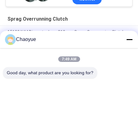
Sprag Overrunning Clutch
15100 N.M Diameter Luar 310mm Sprag Overrunning Clutch
Hitam
Chaoyue
CKZF-C 700N.M 40mm ID Bantalan Kopling Searah Didukung
7:49 AM
1900N.m 3200r/min Sprag Overrunning Clutch, One Way Sprag
Clutch
Good day, what product are you looking for?
Bad Request
Semua
Kopling Overrun 
Overrunning Clutch 
Satu Arah
Bearing
Sprag Overrunning 
Kopling Rol Satu 
Clutch
Arah