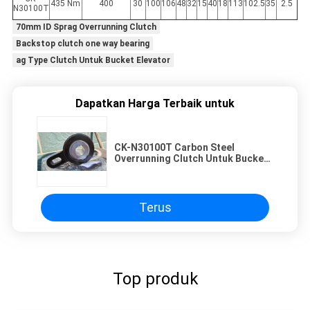
435 Nm
400
30
100
106
48
32
15
40
18
113
102.5
35
2.5
N30100T
70mm ID Sprag Overrunning Clutch
Backstop clutch one way bearing
ag Type Clutch Untuk Bucket Elevator
Dapatkan Harga Terbaik untuk
CK-N30100T Carbon Steel
Overrunning Clutch Untuk Bucket
Elevator
Terus
Top produk