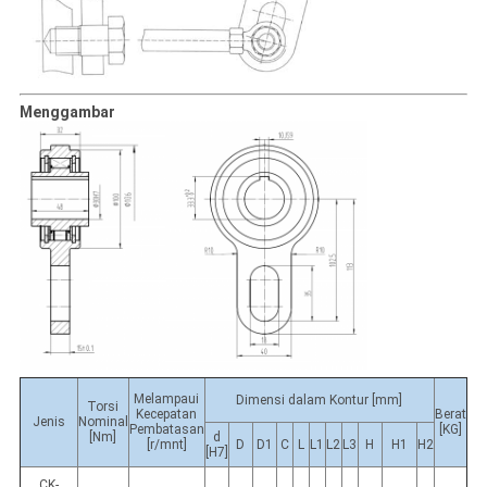
Menggambar
Melampaui
Dimensi dalam Kontur [mm]
Torsi
Kecepatan
Berat
Jenis
Nominal
Pembatasan
[KG]
[Nm]
d
[r/mnt]
D
D1
C
L
L1
L2
L3
H
H1
H2
[H7]
CK-