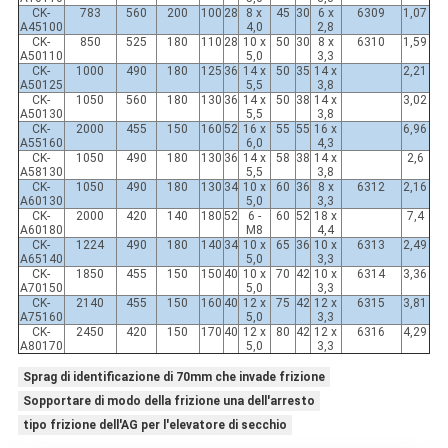
CK-
783
560
200
100
28
8 x
45
30
6 x
6309
1,07
A45100
4,0
2,8
CK-
850
525
180
110
28
10 x
50
30
8 x
6310
1,59
A50110
5,0
3,3
CK-
1000
490
180
125
36
14 x
50
35
14 x
2,21
A50125
5,5
3,8
CK-
1050
560
180
130
36
14 x
50
38
14 x
3,02
A50130
5,5
3,8
CK-
2000
455
150
160
52
16 x
55
55
16 x
6,96
A55160
6,0
4,3
CK-
1050
490
180
130
36
14 x
58
38
14 x
2,6
A58130
5,5
3,8
CK-
1050
490
180
130
34
10 x
60
36
8 x
6312
2,16
A60130
5,0
3,3
CK-
2000
420
140
180
52
6 -
60
52
18 x
7,4
A60180
M8
4,4
CK-
1224
490
180
140
34
10 x
65
36
10 x
6313
2,49
A65140
5,0
3,3
CK-
1850
455
150
150
40
10 x
70
42
10 x
6314
3,36
A70150
5,0
3,3
CK-
2140
455
150
160
40
12 x
75
42
12 x
6315
3,81
A75160
5,0
3,3
CK-
2450
420
150
170
40
12 x
80
42
12 x
6316
4,29
A80170
5,0
3,3
Sprag di identificazione di 70mm che invade frizione
Sopportare di modo della frizione una dell'arresto
tipo frizione dell'AG per l'elevatore di secchio