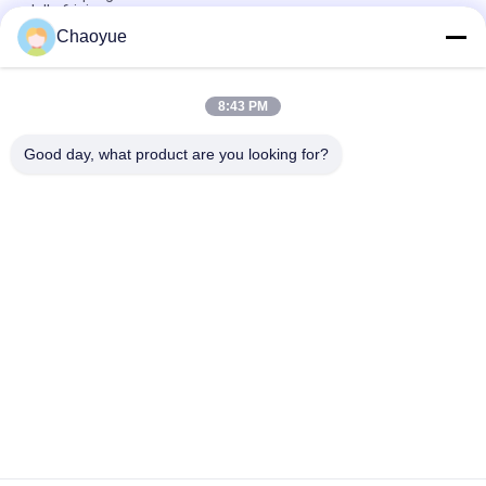
della frizione
Chaoyue
Sopportare unidirezionale della frizione di identificazione di
CKZF-C 700N.M 40mm di sostegno
8:43 PM
Sprag 3200r/min di 1900N.m che invade frizione, una frizione
di Sprag di modo
Good day, what product are you looking for?
Categorie popolari
Tutti
Un Modo Che Invade 
Invadere Il 
Frizione
Cuscinetto Della 
Frizione
Sprag Che Invade 
Una Frizione Del 
Frizione
Rullo Di Modo
Frizione Della 
Arresto Del Nastro 
Camma Dell'arresto
Trasportatore
Asse Che Preme Gli 
Assemblea Di 
Elementi
Chiusura Keyless