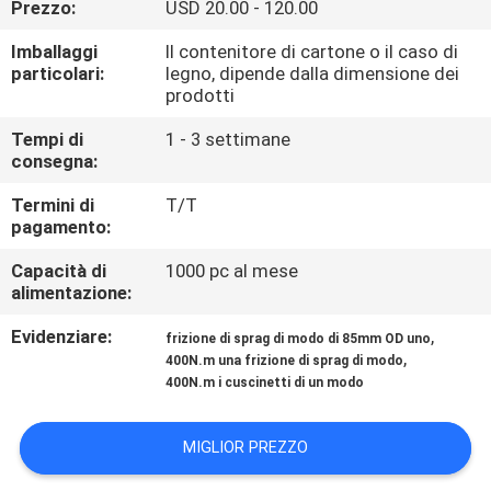
Prezzo:
USD 20.00 - 120.00
CONTROLLO
DI
Imballaggi
Il contenitore di cartone o il caso di
particolari:
legno, dipende dalla dimensione dei
QUALITÀ
prodotti
Tempi di
1 - 3 settimane
CONTATTICI
consegna:
Termini di
T/T
NOTIZIA
pagamento:
Capacità di
1000 pc al mese
alimentazione:
CASI
Evidenziare:
,
frizione di sprag di modo di 85mm OD uno
,
400N.m una frizione di sprag di modo
RICHIEDA
400N.m i cuscinetti di un modo
UNA
CITAZIONE
MIGLIOR PREZZO