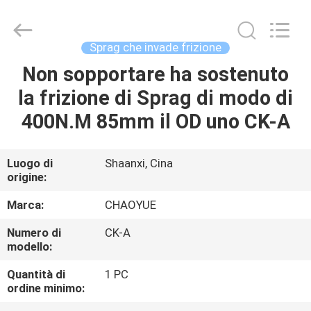
2026
Xianyang
Chaoyue
Clutch
Co.,
Sprag che invade frizione
Ltd.
All
Non sopportare ha sostenuto
CASA
Rights
Reserved.
la frizione di Sprag di modo di
PRODOTTI
400N.M 85mm il OD uno CK-A
CIRCA
Luogo di
Shaanxi, Cina
origine:
NOI
Marca:
CHAOYUE
GIRO
Numero di
CK-A
modello:
DELLA
FABBRICA
Quantità di
1 PC
ordine minimo: