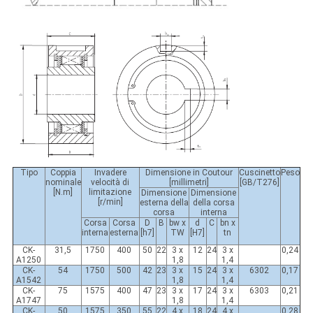
Tipo
Coppia
Invadere
Dimensione in Coutour
Cuscinetto
Peso
nominale
velocità di
[millimetri]
[GB/T276]
[N.m]
limitazione
Dimensione
Dimensione
[r/min]
esterna della
della corsa
corsa
interna
Corsa
Corsa
D
B
bw x
d
C
bn x
interna
esterna
[h7]
TW
[H7]
tn
CK-
31,5
1750
400
50
22
3 x
12
24
3 x
0,24
A1250
1,8
1,4
CK-
54
1750
500
42
23
3 x
15
24
3 x
6302
0,17
A1542
1,8
1,4
CK-
75
1575
400
47
23
3 x
17
24
3 x
6303
0,21
A1747
1,8
1,4
CK-
50
1575
350
55
22
4 x
18
24
4 x
0,28