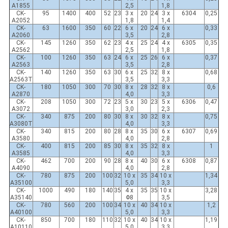
A1855
2,5
1,8
CK-
95
1400
400
52
23
3 x
20
24
3 x
6304
0,25
A2052
1,8
1,4
CK-
63
1600
350
60
22
6 x
20
24
6 x
0,33
A2060
3,5
2,8
CK-
145
1260
350
62
23
4 x
25
24
4 x
6305
0,35
A2562
2,5
1,8
CK-
100
1260
350
63
24
6 x
25
26
6 x
0,37
A2563
3,5
2,8
CK-
140
1260
350
63
30
6 x
25
32
8 x
0,68
A2563T
3,5
3,3
CK-
180
1050
300
70
30
8 x
28
32
8 x
0,6
A2870
4,0
3,3
CK-
208
1050
300
72
23
5 x
30
23
5 x
6306
0,47
A3072
3,0
2,3
CK-
340
875
200
80
30
8 x
30
32
8 x
0,75
A3080T
4,0
3,3
CK-
340
815
200
80
28
8 x
35
30
6 x
6307
0,69
A3580
4,0
2,8
CK-
400
815
200
85
30
8 x
35
32
8 x
1
A3585
4,0
3,3
CK-
462
700
200
90
28
8 x
40
30
6 x
6308
0,87
A4090
4,0
2,8
CK-
780
875
200
100
32
10 x
35
34
10 x
1,34
A35100
5,0
3,3
CK-
1000
490
180
140
35
4 x
35
35
10 x
3,28
A35140
Φ8
3,5
CK-
780
560
200
100
34
10 x
40
34
10 x
1,2
A40100
5,0
3,3
CK-
850
700
180
110
32
10 x
40
34
10 x
1,19
A10110
5,0
3,3