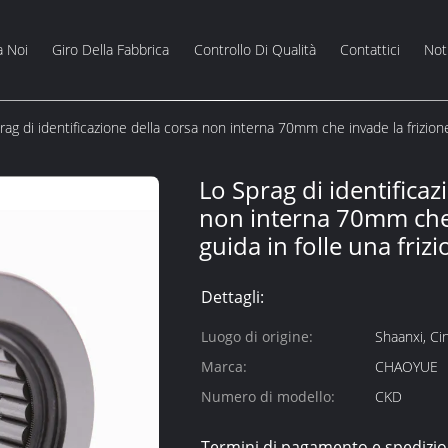
a Noi
Giro Della Fabbrica
Controllo Di Qualità
Contattici
Noti
rag di identificazione della corsa non interna 70mm che invade la frizione
Lo Sprag di identificaz
non interna 70mm che 
guida in folle una fri
Dettagli:
Luogo di origine:
Shaanxi, Ci
Marca:
CHAOYUE
Numero di modello:
CKD
Termini di pagamento e spedizio