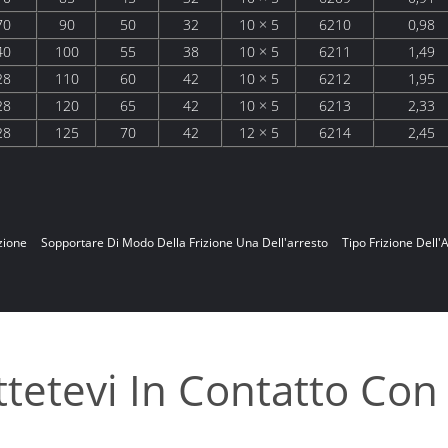
70
90
50
32
10 × 5
6210
0,98
40
100
55
38
10 × 5
6211
1,49
28
110
60
42
10 × 5
6212
1,95
28
120
65
42
10 × 5
6213
2,33
28
125
70
42
12 × 5
6214
2,45
zione
Sopportare Di Modo Della Frizione Una Dell'arresto
Tipo Frizione Dell'
tetevi In ​​contatto Con