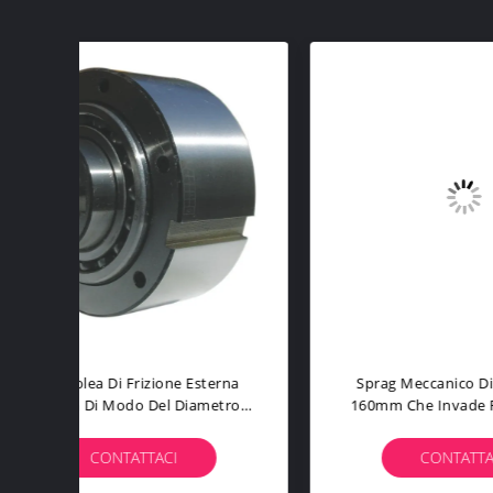
rna
Sprag Meccanico Di Lunghezza
I
tro
160mm Che Invade Frizione Con
40
ario
La Scanalatura
Fri
CONTATTACI