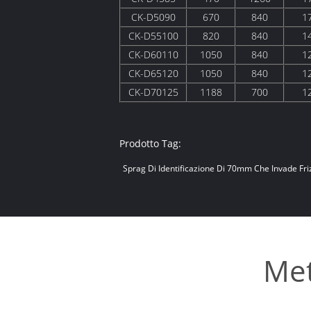
CK-D5090
670
840
1
CK-D55100
820
840
1
CK-D60110
1050
840
1
CK-D65120
1050
840
1
CK-D70125
1188
700
1
Prodotto Tag:
Sprag Di Identificazione Di 70mm Che Invade Fri
Met