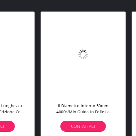
l Diametro Interno 50mm
Sopportare Di Sostegno 
00r/min Guida In Folle La
Contatta Lo Sprag Di Spes
zione Che Sopporta CKZF-C
68mm Che Invade La Frizi
CONTATTACI
CONTATTACI