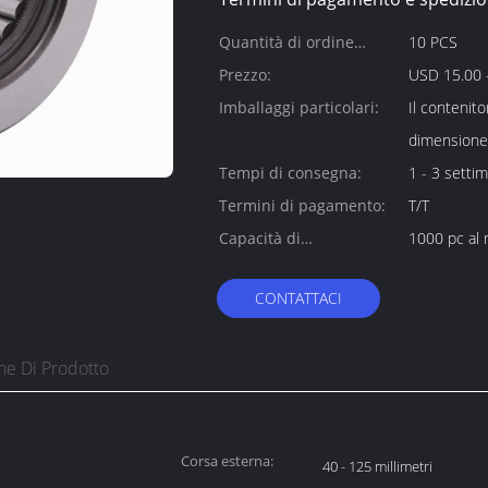
Quantità di ordine
10 PCS
minimo:
Prezzo:
USD 15.00 -
Imballaggi particolari:
Il contenito
dimensione 
Tempi di consegna:
1 - 3 setti
Termini di pagamento:
T/T
Capacità di
1000 pc al
alimentazione:
CONTATTACI
ne Di Prodotto
Corsa esterna:
40 - 125 millimetri