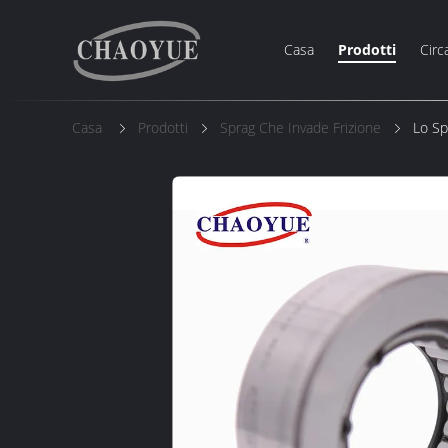
Casa
Prodotti
Circ
Casa
Prodotti
Sprag Che Invade Frizione
Lo Sp