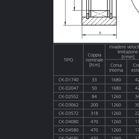
Invadere velocit
limitazione
Coppia
[r/min]
TIPO
nominale
[N.m]
Corsa
Co
interna
est
CK-D1740
33
1680
4
CK-D2047
50
1680
4
CK-D2552
84
1260
3
CK-D3062
200
1260
3
CK-D3572
318
1260
2
CK-D4080
470
1260
1
CK-D4580
470
1260
1
CK-D4585
470
1260
1