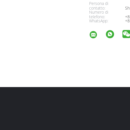
Persona di
contatto:
Sh
Numero di
telefono:
+8
WhatsApp:
+8