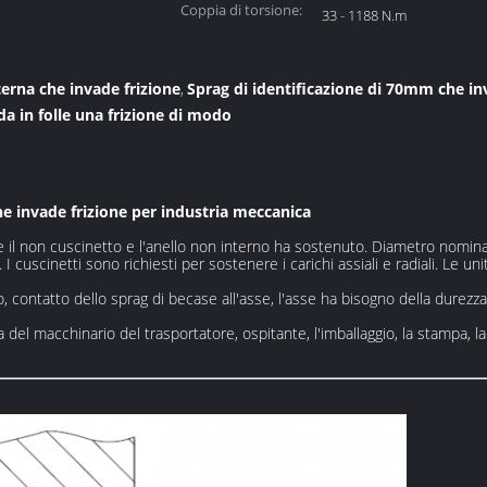
Coppia di torsione:
33 - 1188 N.m
terna che invade frizione
Sprag di identificazione di 70mm che in
,
da in folle una frizione di modo
he invade frizione per industria meccanica
lle il non cuscinetto e l'anello non interno ha sostenuto. Diametro nomina
 cuscinetti sono richiesti per sostenere i carichi assiali e radiali. Le un
o, contatto dello sprag di becase all'asse, l'asse ha bisogno della durezz
 del macchinario del trasportatore, ospitante, l'imballaggio, la stampa, la