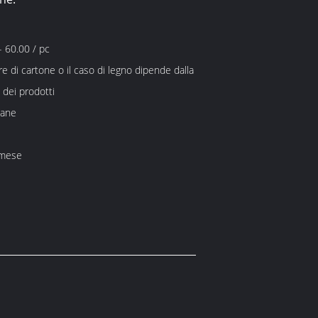
 60.00 / pc
re di cartone o il caso di legno dipende dalla
dei prodotti
mane
 mese