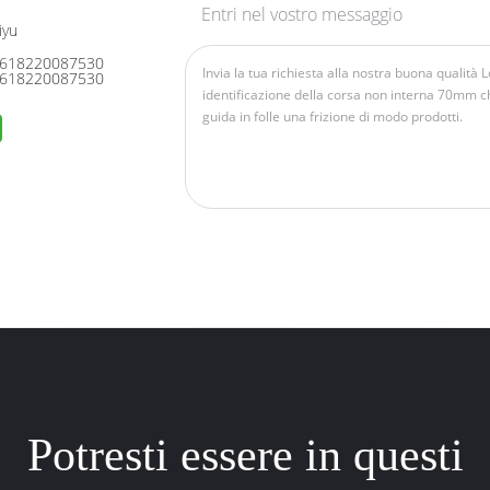
Entri nel vostro messaggio
iyu
618220087530
618220087530
Potresti essere in questi