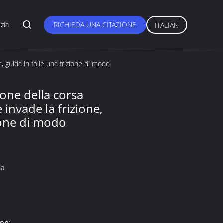
zia
RICHIEDA UNA CITAZIONE
ITALIAN
, guida in folle una frizione di modo
ione della corsa
invade la frizione,
zione di modo
na
ne: