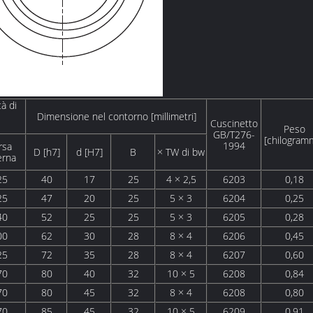
à di
Dimensione nel contorno [millimetri]
Cuscinetto
Peso
GB/T276-
[chilogram
1994
rsa
D [h7]
d [H7]
B
× TW di bw
erna
25
40
17
25
4 × 2,5
6203
0,18
25
47
20
25
5 × 3
6204
0,25
40
52
25
25
5 × 3
6205
0,28
00
62
30
28
8 × 4
6206
0,45
25
72
35
28
8 × 4
6207
0,60
70
80
40
32
10 × 5
6208
0,84
70
80
45
32
8 × 4
6208
0,80
70
85
45
32
10 × 5
6209
0,91