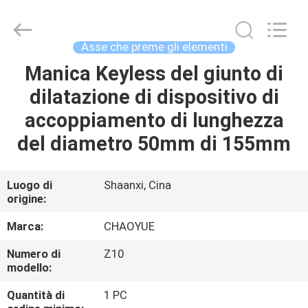
2026
Xianyang
Chaoyue
Clutch
Co.,
Asse che preme gli elementi
Ltd.
All
Manica Keyless del giunto di
CASA
Rights
Reserved.
dilatazione di dispositivo di
PRODOTTI
accoppiamento di lunghezza
del diametro 50mm di 155mm
CIRCA
NOI
Luogo di
Shaanxi, Cina
origine:
GIRO
Marca:
CHAOYUE
DELLA
Numero di
Z10
modello:
FABBRICA
Quantità di
1 PC