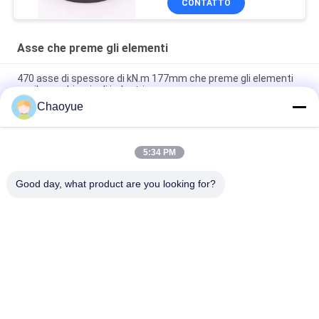
CONTATTO
Asse che preme gli elementi
470 asse di spessore di kN.m 177mm che preme gli elementi
per il macchinario di industria
Chaoyue
Boccola Keyless di climax del nero 1240 N.M M75 Bolt per la
serratura dell'asse
5:34 PM
Asse esterna di lunghezza 88mm del diametro 120mm che
preme gli elementi per collegamento
Good day, what product are you looking for?
Categorie popolari
Tutti
Un Modo Che Invade 
Invadere Il 
Frizione
Cuscinetto Della 
Frizione
Sprag Che Invade 
Una Frizione Del 
Frizione
Rullo Di Modo