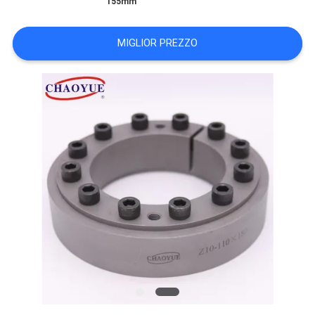
155mm
MAPPA
DEL
MIGLIOR PREZZO
SITO
PRIVACY
POLICY