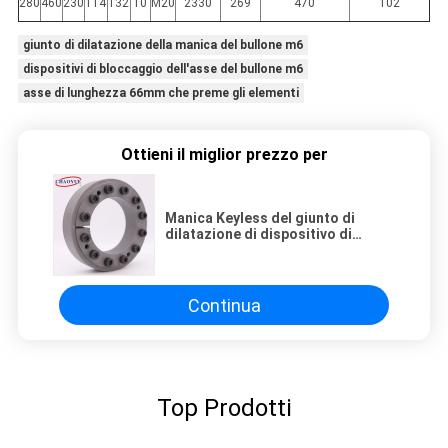
280
460
230
114
132
10
M20
2330
269
470
102
giunto di dilatazione della manica del bullone m6
dispositivi di bloccaggio dell'asse del bullone m6
asse di lunghezza 66mm che preme gli elementi
Ottieni il miglior prezzo per
Manica Keyless del giunto di
dilatazione di dispositivo di
accoppiamento di lunghezza del
diametro 50mm di 155mm
Continua
Top Prodotti