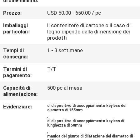
ordine minimo:
CONTROLLO
Prezzo:
USD 50.00 - 650.00 / pc
DI
QUALITÀ
Imballaggi
Il contenitore di cartone o il caso di
particolari:
legno dipende dalla dimensione dei
prodotti
CONTATTICI
Tempi di
1 - 3 settimane
consegna:
NOTIZIA
Termini di
T/T
pagamento:
CASI
Capacità di
500 pc al mese
alimentazione:
RICHIEDA
Evidenziare:
di dispositivo di accoppiamento keyless del
diametro di 155mm
UNA
,
di dispositivo di accoppiamento keyless di
CITAZIONE
lunghezza di 50mm
,
manica del giunto di dilatazione del diametro di