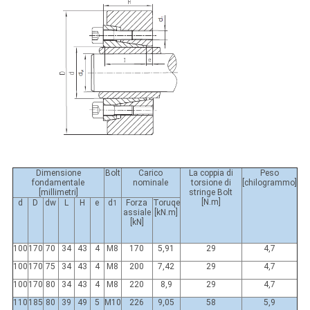
Dimensione
Bolt
Carico
La coppia di
Peso
fondamentale
nominale
torsione di
[chilogrammo]
[millimetri]
stringe Bolt
[N.m]
d
D
dw
L
H
e
d
Forza
Toruqe
1
assiale
[kN.m]
[kN]
100
170
70
34
43
4
M8
170
5,91
29
4,7
100
170
75
34
43
4
M8
200
7,42
29
4,7
100
170
80
34
43
4
M8
220
8,9
29
4,7
110
185
80
39
49
5
M10
226
9,05
58
5,9