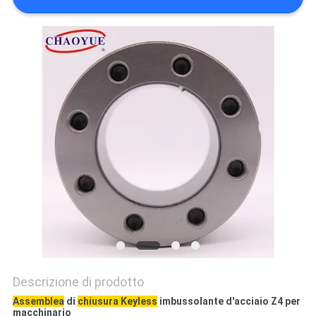
MAPPA
DEL
SITO
PRIVACY
POLICY
Descrizione di prodotto
Assemblea
di
chiusura Keyless
imbussolante d'acciaio Z4 per
macchinario