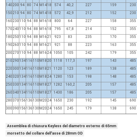
140
200
94
80
74
M14
18
574
40,2
227
159
230
150
210
94
80
74
M14
18
572
42,9
212
152
230
160
230
110
94
88
M16
18
800
64
227
158
355
170
240
110
94
88
M16
18
795
67,8
214
152
355
180
250
110
94
88
M16
21
923
83
235
170
355
190
260
110
94
88
M16
21
921
88
223
163
355
200
270
110
94
88
M16
24
1050
105
242
179
355
210
290
134
116
110
M18
20
1118
117,3
197
143
485
220
300
134
116
110
M18
21
1120
123
189
138
485
240
320
134
116
110
M18
24
1280
153
198
148
485
250
330
134
116
110
M18
27
1282
160,2
205
157
485
260
340
134
116
110
M18
27
1430
186
205
157
485
280
370
156
136
130
M20
24
1650
230
192
145
690
300
390
156
136
130
M20
24
1650
245
179
138
690
Assemblea di chiusura Keyless del diametro esterno di 65mm
morsetto del collare dell'asse di 28mm OD