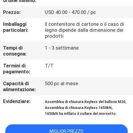
ordine minimo:
CONTROLLO
Prezzo:
USD 40.00 - 470.00 / pc
DI
QUALITÀ
Imballaggi
Il contenitore di cartone o il caso di
particolari:
legno dipende dalla dimensione dei
prodotti
CONTATTICI
Tempi di
1 - 3 settimane
consegna:
NOTIZIA
Termini di
T/T
pagamento:
CASI
Capacità di
500 pc al mese
alimentazione:
RICHIEDA
Evidenziare:
,
Assemblea di chiusura Keyless del bullone M20
,
Assemblea di chiusura Keyless 1650kN
UNA
1650kN ha infilato il collare del morsetto
CITAZIONE
MIGLIOR PREZZO