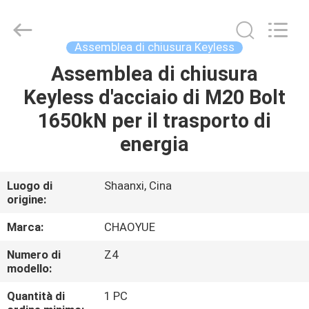
2026
Xianyang
Chaoyue
Clutch
Co.,
Assemblea di chiusura Keyless
Ltd.
All
Assemblea di chiusura
CASA
Rights
Reserved.
Keyless d'acciaio di M20 Bolt
PRODOTTI
1650kN per il trasporto di
energia
CIRCA
NOI
Luogo di
Shaanxi, Cina
origine:
GIRO
Marca:
CHAOYUE
DELLA
Numero di
Z4
modello:
FABBRICA
Quantità di
1 PC