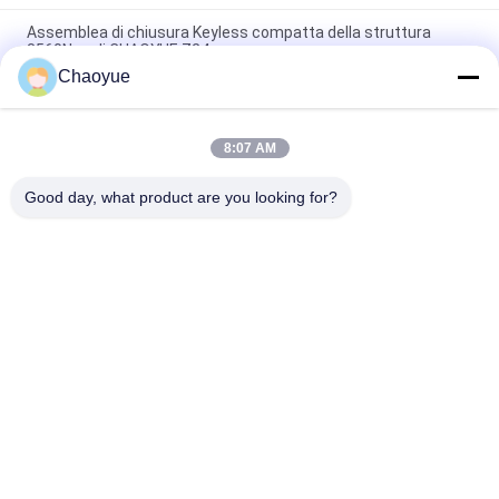
Assemblea di chiusura Keyless compatta della struttura
3560N.m di CHAOYUE Z24
Chaoyue
Acciaio Keyless del giunto di dilatazione della manica della
forza assiale di identificazione 38kN di 36mm
8:07 AM
Morsetto Keyless gonfiato dell'asse dell'Assemblea di
chiusura del bullone stretto dell'insieme m2.5 10mm
Good day, what product are you looking for?
Categorie popolari
Tutti
Un Modo Che Invade 
Invadere Il 
Frizione
Cuscinetto Della 
Frizione
Sprag Che Invade 
Una Frizione Del 
Frizione
Rullo Di Modo
Frizione Della 
Arresto Del Nastro 
Camma Dell'arresto
Trasportatore