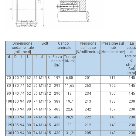
Dimensione
Bolt
Carico
Pressione
Pressione sul
La
fondamentale
nominale
sull'asse
hub
coppi
[millimetri]
[N/millimetro
]
[N/millimetro
]
di
2
2
torsio
d
D
L
L
L
d
n
Forza
Toruqe
1
2
1
di
assiale
[kN.m]
string
[kN]
Bolt
[N.m
70
120
74
62
56
M12
8
197
6,85
201
117
145
80
130
74
62
56
M12
12
291
11,65
263
162
145
90
140
74
62
56
M12
12
290
13
234
150
145
100
160
94
80
74
M14
15
389
19,7
213
133
230
110
170
94
80
74
M14
15
483
22,6
242
157
230
120
180
94
80
74
M14
15
482
28,9
222
148
230
125
185
94
80
74
M14
15
430
30
212
143
230
130
190
94
80
74
M14
15
430
31,2
205
140
230