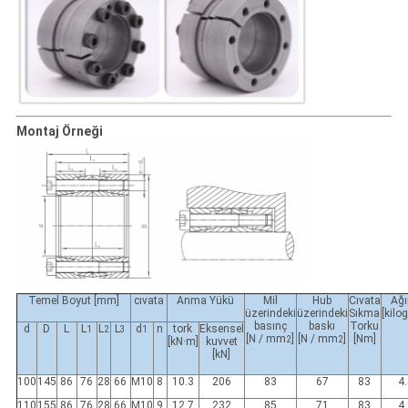
Montaj Örneği
Temel Boyut [mm]
cıvata
Anma Yükü
Mil
Hub
Cıvata
Ağı
üzerindeki
üzerindeki
Sıkma
[kilo
basınç
baskı
Torku
d
D
L
L
L
L
d
n
tork
Eksensel
1
2
3
1
[N / mm
]
[N / mm
]
[Nm]
2
2
[kN·m]
kuvvet
[kN]
100
145
86
76
28
66
M10
8
10.3
206
83
67
83
4
110
155
86
76
28
66
M10
9
12.7
232
85
71
83
4