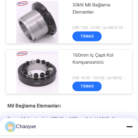
30kN Mil Bağlama
Elemanları
USD 7.00 - 25.00 / pc MOQ:10 parça
TEMAS
160mm İç Çaplı Kol
Kompansatörü
USD 10.00 - 105.00 / pc MOQ:1 bilgisayar
TEMAS
Mil Bağlama Elemanları
Sanayi Makinaları İçin 470 kN.m 177mm Kalınlık Mil Bağlama
Elemanları
Chaoyue
Mil Kilidi için Siyah 1240 N.M M75 Bolt Climax Anahtarsız Burç