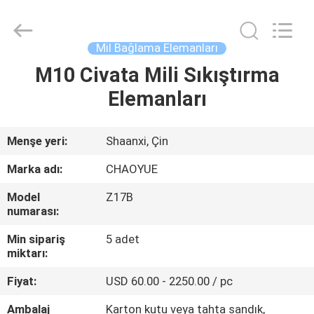
Xianyang
Chaoyue
Clutch
Co.,
Ltd.
Mil Bağlama Elemanları
All
Rights
M10 Civata Mili Sıkıştırma
EV
Reserved.
Elemanları
ÜRÜN:%
S
Menşe yeri:
Shaanxi, Çin
Marka adı:
CHAOYUE
HAKKIMIZDA
Model
Z17B
numarası:
FABRIKA
Min sipariş
5 adet
TURU
miktarı:
Fiyat:
USD 60.00 - 2250.00 / pc
KALITE
Ambalaj
Karton kutu veya tahta sandık,