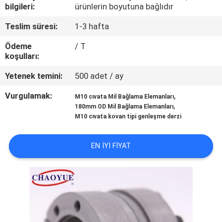
KONTROL
bilgileri:
ürünlerin boyutuna bağlıdır
Teslim süresi:
1-3 hafta
BIZIMLE
Ödeme
/ T
ILETIŞIME
koşulları:
GEÇIN
Yetenek temini:
500 adet / ay
Vurgulamak:
,
M10 cıvata Mil Bağlama Elemanları
HABERLER
,
180mm OD Mil Bağlama Elemanları
M10 cıvata kovan tipi genleşme derzi
VAKALAR
EN IYI FIYAT
BIR
TEKLIF
ISTEĞI