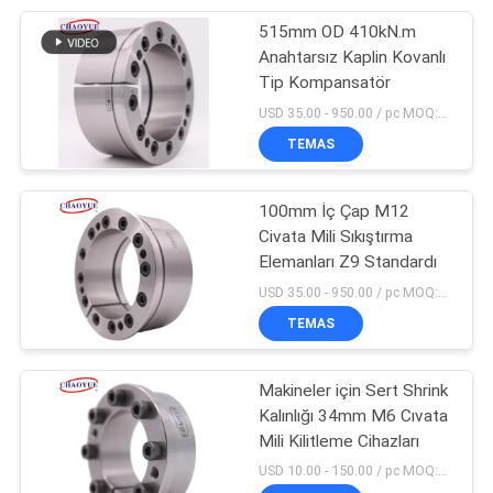
515mm OD 410kN.m
10
Anahtarsız Kaplin Kovanlı
Elektromanyetik
Tip Kompansatör
USD 35.00 - 950.00 / pc MOQ:1 bilgisayar
Debriyaj Fren
TEMAS
100mm İç Çap M12
Civata Mili Sıkıştırma
Elemanları Z9 Standardı
1
USD 35.00 - 950.00 / pc MOQ:1 bilgisayar
Tork Sınırlayıcı
TEMAS
Debriyaj
Makineler için Sert Shrink
Kalınlığı 34mm M6 Cıvata
Mili Kilitleme Cihazları
USD 10.00 - 150.00 / pc MOQ:1 bilgisayar