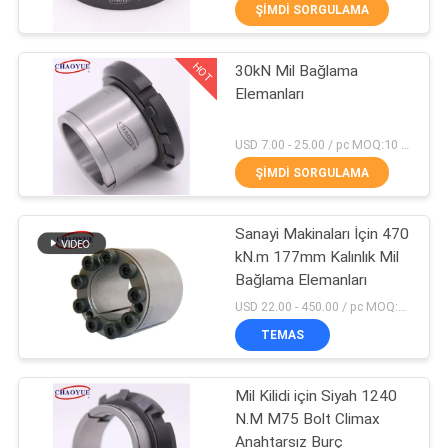
KONTROL
ŞIMDI SORGULAMA
HOT
30kN Mil Bağlama
BIZIMLE
35
Elemanları
ILETIŞIME
Fren Taşması
GEÇIN
USD 7.00 - 25.00 / pc MOQ:10 parça
Debriyaj
ŞIMDI SORGULAMA
HABERLER
Sanayi Makinaları İçin 470
kN.m 177mm Kalınlık Mil
VAKALAR
Bağlama Elemanları
18
USD 22.00 - 450.00 / pc MOQ:5 adet
BIR
Tek Yönlü Makaralı
TEMAS
TEKLIF
Debriyaj
Mil Kilidi için Siyah 1240
ISTEĞI
N.M M75 Bolt Climax
Anahtarsız Burç