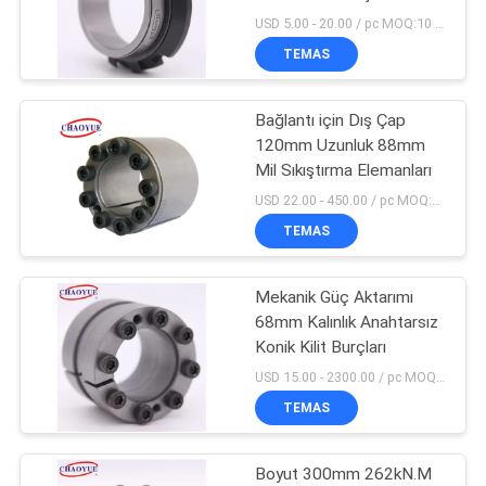
SITE
USD 5.00 - 20.00 / pc MOQ:10 parça
HARITASI
TEMAS
19
Arka Kilit Kam
Bağlantı için Dış Çap
PRIVACY
120mm Uzunluk 88mm
Debriyajı
POLICY
Mil Sıkıştırma Elemanları
USD 22.00 - 450.00 / pc MOQ:5 adet
TEMAS
Mekanik Güç Aktarımı
4
68mm Kalınlık Anahtarsız
Konveyör Bant Geri
Konik Kilit Burçları
USD 15.00 - 2300.00 / pc MOQ:5 adet
Durdurucu
TEMAS
Boyut 300mm 262kN.M