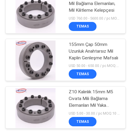
Mil Bağlama Elemanları,
Mil Kilitleme Kelepçesi
20
USD 760.00 - 5600.00 / pc MOQ:1 bilgisayar
Mil Bağlama
TEMAS
Elemanları
155mm Çap 50mm
Uzunluk Anahtarsız Mil
Kaplin Genleşme Mafsalı
USD 50.00 - 650.00 / pc MOQ:1 bilgisayar
TEMAS
18
Anahtarsız Kilitleme
Z10 Kalınlık 15mm M5
Cıvata Mili Bağlama
Grubu
Elemanları Mil Yaka
Kelepçesi
USD 5.00 - 30.00 / pc MOQ:10 parça
TEMAS