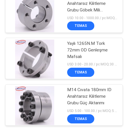
Anahtarsız Kilitleme
Grubu Göbek Mili
20
Bağlantısı
USD 10.00 - 1000.00 / pc MOQ:1 bilgisayar
Mil Bağlama
TEMAS
Elemanları
Yaylı 1265N.M Tork
72mm OD Genleşme
Mafsalı
USD 3.00 - 20.00 / pc MOQ:30 ADET
TEMAS
18
Anahtarsız Kilitleme
M14 Cıvata 180mm ID
Anahtarsız Kilitleme
Grubu
Grubu Güç Aktarımı
USD 5.00 - 100.00 / pc MOQ:5 adet
TEMAS