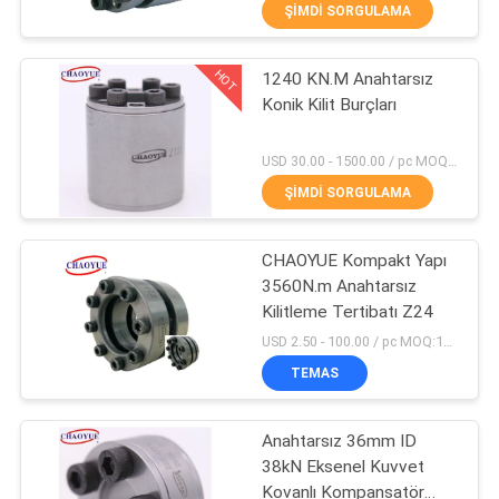
KONTROL
ŞIMDI SORGULAMA
HOT
1240 KN.M Anahtarsız
BIZIMLE
35
Konik Kilit Burçları
ILETIŞIME
Fren Taşması
GEÇIN
USD 30.00 - 1500.00 / pc MOQ:1 bilgisayar
Debriyaj
ŞIMDI SORGULAMA
HABERLER
CHAOYUE Kompakt Yapı
3560N.m Anahtarsız
VAKALAR
Kilitleme Tertibatı Z24
18
USD 2.50 - 100.00 / pc MOQ:10 parça
BIR
Tek Yönlü Makaralı
TEMAS
TEKLIF
Debriyaj
Anahtarsız 36mm ID
ISTEĞI
38kN Eksenel Kuvvet
Kovanlı Kompansatör