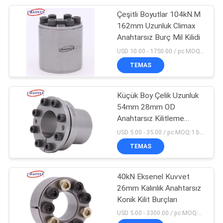
Çeşitli Boyutlar 104kN.M
10
162mm Uzunluk Climax
Elektromanyetik
Anahtarsız Burç Mil Kilidi
USD 10.00 - 1750.00 / pc MOQ:5 adet
Debriyaj Fren
TEMAS
Küçük Boy Çelik Uzunluk
54mm 28mm OD
Anahtarsız Kilitleme
1
Grubu
USD 5.00 - 35.00 / pc MOQ:1 bilgisayar
Tork Sınırlayıcı
TEMAS
Debriyaj
40kN Eksenel Kuvvet
26mm Kalınlık Anahtarsız
Konik Kilit Burçları
USD 5.00 - 3300.00 / pc MOQ:1 bilgisayar