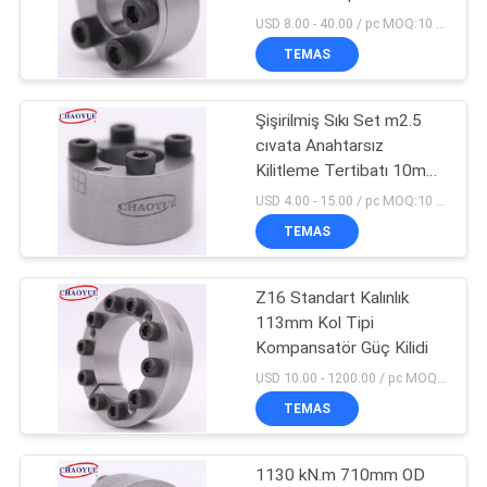
SITE
Çelik
USD 8.00 - 40.00 / pc MOQ:10 parça
HARITASI
TEMAS
19
Arka Kilit Kam
Şişirilmiş Sıkı Set m2.5
PRIVACY
cıvata Anahtarsız
Debriyajı
POLICY
Kilitleme Tertibatı 10mm
Mil Kelepçesi
USD 4.00 - 15.00 / pc MOQ:10 parça
TEMAS
Z16 Standart Kalınlık
4
113mm Kol Tipi
Konveyör Bant Geri
Kompansatör Güç Kilidi
USD 10.00 - 1200.00 / pc MOQ:1 bilgisayar
Durdurucu
TEMAS
1130 kN.m 710mm OD