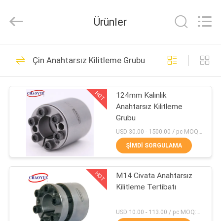
Xianyang
Chaoyue
Clutch
Ürünler
Co.,
Ltd.
All
Rights
EV
Reserved.
35
Çin Anahtarsız Kilitleme Grubu
Tek Yönlü Devirmeli
ÜRÜN:%
Debriyaj
HOT
124mm Kalınlık
S
Anahtarsız Kilitleme
Grubu
HAKKIMIZDA
USD 30.00 - 1500.00 / pc MOQ:1 bilgisayar
ŞIMDI SORGULAMA
19
FABRIKA
Taşma Debriyaj
HOT
M14 Civata Anahtarsız
TURU
Kilitleme Tertibatı
Yatağı
KALITE
USD 10.00 - 113.00 / pc MOQ:5 adet