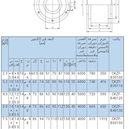
يكتب
عزم
سرعة
أقصى
البعد في الكنتور
وزن
الدوران
دوران
سرعة
[مم]
[كلغ]
الاسمي
دقيقة
دوران
[نانومتر]
غير
غير
ملامسة
ملامسة
ن
ن
د
د
F
د
ب
ج
إل
ن -
ح
ب
ب
دقيقة
الأعلى
1
ث
ن
[H7]
[h7]
م
xt
xt
ث
ن
CKZF-
250
780
6000
30
100
87
75
51
68
60.5
6 - م
10
8 ×
8 ×
2.3
3.3
4.0
6
B30100
CKZF-
416
740
6000
35
110
96
80
55
74
63
6 - م
12
10
10
3.2
×
×
6
B35110
3.3
5.0
CKZF-
590
720
5000
40
125
108
90
63
86
73
6 - م
14
12
12
4.3
×
×
8
B40125
3.3
5.0
CKZF-
650
665
4000
45
130
112
95
63
86
73
8 - م
14
14
14
5.0
×
×
8
B45130
3.8
5.5
CKZF-
1310
610
4000
50
150
132
110
73
94
86
8 - م
14
14
14
7.5
×
×
8
B50150
3.8
5.5