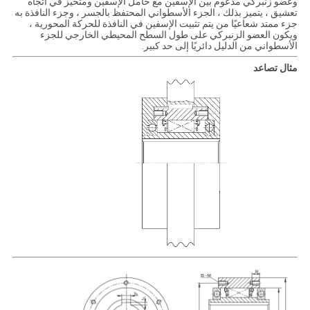
وعضو زنبركي مدعوم بين الإسفين مع حامل الإسفين ومتحيز في اتجاه
تعشيق ، يتميز بذلك ، الجزء الأسطواني المحتفظ بالجسر ، وجزء النافذة به
جزء ممتد شعاعيًا من يتم تثبيت الإسفين في النافذة للحركة المحورية ،
ويكون العضو الزنبركي على طول السطح المحيطي الخارجي للجزء
الأسطواني من الدليل دائريًا إلى حد كبير.
مثال تصاعد