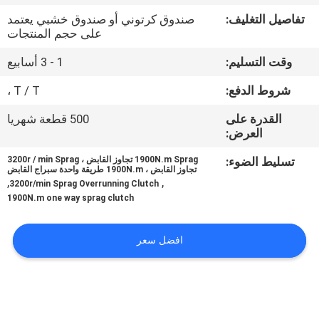
تفاصيل التغليف:
صندوق كرتوني أو صندوق خشبي يعتمد
مراقبة
على حجم المنتجات
الجودة
وقت التسليم:
1 - 3 أسابيع
شروط الدفع:
T / T ،
اتصل
القدرة على
500 قطعة شهريا
بنا
العرض:
تسليط الضوء:
1900N.m Sprag تجاوز القابض ، 3200r / min Sprag
أخبار
تجاوز القابض ، 1900N.m طريقة واحدة سبراج القابض
,
,
3200r/min Sprag Overrunning Clutch
1900N.m one way sprag clutch
حالات
افضل سعر
اطلب
اقتباس