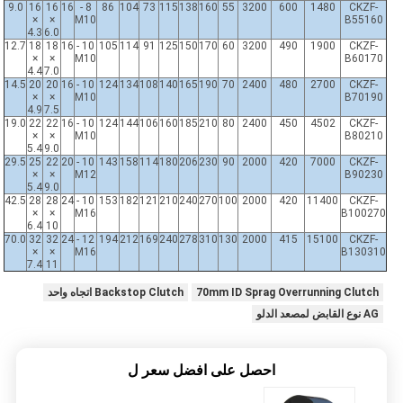
9.0
16
16
16
8 -
86
104
73
115
138
160
55
3200
600
1480
CKZF-
×
×
M10
B55160
4.3
6.0
12.7
18
18
16
10 -
105
114
91
125
150
170
60
3200
490
1900
CKZF-
×
×
M10
B60170
4.4
7.0
14.5
20
20
16
10 -
124
134
108
140
165
190
70
2400
480
2700
CKZF-
×
×
M10
B70190
4.9
7.5
19.0
22
22
16
10 -
124
144
106
160
185
210
80
2400
450
4502
CKZF-
×
×
M10
B80210
5.4
9.0
29.5
25
22
20
10 -
143
158
114
180
206
230
90
2000
420
7000
CKZF-
×
×
M12
B90230
5.4
9.0
42.5
28
28
24
10 -
153
182
121
210
240
270
100
2000
420
11400
CKZF-
×
×
M16
B100270
6.4
10
70.0
32
32
24
12 -
194
212
169
240
278
310
130
2000
415
15100
CKZF-
×
×
M16
B130310
7.4
11
70mm ID Sprag Overrunning Clutch
Backstop Clutch اتجاه واحد
AG نوع القابض لمصعد الدلو
احصل على افضل سعر ل