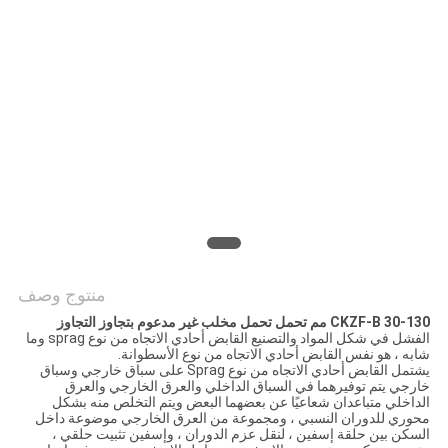
خريطة
الموقع
PRIVACY
POLICY
منتوج وصف
CKZF-B 30-130 مم تحمل تحمل مخلب غير مدعوم بتجاوز التجاوز
الفشل في شكل المواد والتصنيع القابض أحادي الاتجاه من نوع sprag وما
شابه ، هو نفس القابض أحادي الاتجاه من نوع الأسطوانة.
يشتمل القابض أحادي الاتجاه من نوع Sprag على سباق خارجي وسباق
خارجي يتم توفيرهما في السباق الداخلي والعرق الخارجي والعرق
الداخلي متباعدان شعاعيًا عن بعضهما البعض ويتم التخلص منه بشكل
محوري للدوران النسبي ، ومجموعة من العرق الخارجي موضوعة داخل
السكن بين حلقة إسفين ، لنقل عزم الدوران ، وإسفين تثبيت حلقي ،