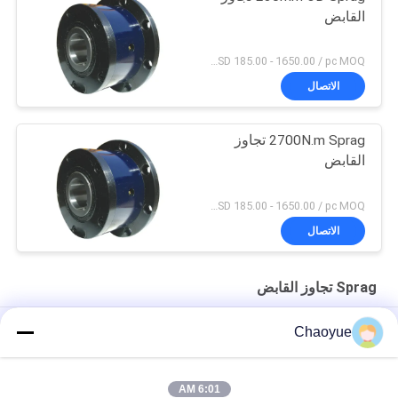
القابض
USD 185.00 - 1650.00 / pc MOQ:حاسب شخصي 1
الاتصال
2700N.m Sprag تجاوز
القابض
USD 185.00 - 1650.00 / pc MOQ:حاسب شخصي 1
الاتصال
Sprag تجاوز القابض
15100 نيوتن متر القطر الخارجي 310 ملم سبراغ تجاوز القابض الأسود
Chaoyue
CKZF-C 700N.M 40 مم ID مخلب أحادي الاتجاه مدعوم
6:01 AM
1900N.m 3200r / min Sprag تجاوز القابض ، طريقة واحدة سبراج