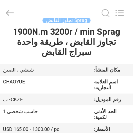
2026
Xianyang
Chaoyue
Clutch
Co.,
Sprag تجاوز القابض
Ltd.
All
Rights
1900N.m 3200r / min Sprag
الصفحة
Reserved.
تجاوز القابض ، طريقة واحدة
الرئيسية
سبراج القابض
منتجات
مكان المنشأ:
شنشي ، الصين
معلومات
اسم العلامة
CHAOYUE
عنا
التجارية:
رقم الموديل:
CKZF- ب
جولة
الحد الأدنى
حاسب شخصي 1
في
لكمية:
المعمل
الأسعار:
USD 165.00 - 1300.00 / pc