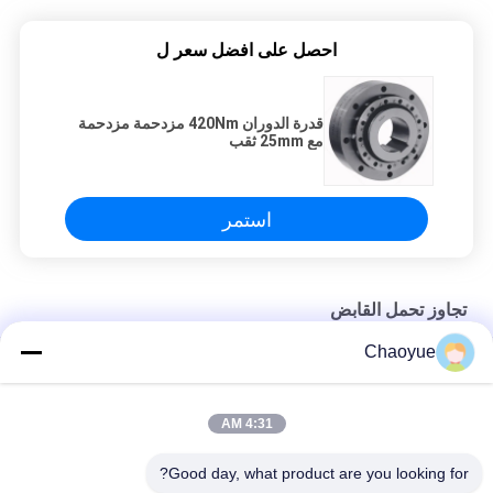
احصل على افضل سعر ل
قدرة الدوران 420Nm مزدحمة مزدحمة
مع 25mm ثقب
استمر
تجاوز تحمل القابض
Chaoyue
قطر 32 مم 6.1 كيلو نيوتن مزدوج Keyway تجاوز تحمل القابض
120 مم القطر الداخلي 20000 نيوتن متر تحمل الأسطوانة مخلب
4:31 AM
مجموعة سبراغ الفاصل
Good day, what product are you looking for?
القطر الخارجي 310 مم 500r / دقيقة تحمل مخلب للآلات