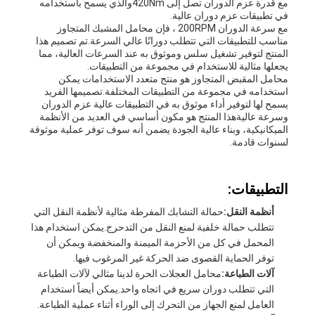
مع قدرة عزم الدوران تصل إلى 420Nmوالذي يسمح باستخدامه
في تطبيقات عزم دوران عالية.
مع سرعة الدوران 200RPM ، فإن محامل المشبك المتجاوز
اطلب
مناسب للتطبيقات التي تتطلب دورانًا عالي السرعة.تم تصميم هذا
المنتج لتوفير تشغيل سلس وموثوق به عند السرعات العالية، مما
اقتباس
يجعلها مثالية للاستخدام في مجموعة من التطبيقات.
محامل المقبض المتجاوز هو منتج متعدد الاستخدامات يمكن
استخدامه في مجموعة من التطبيقات المختلفة.تصميمها الفريد
يسمح لها لتوفير أداء موثوق به في التطبيقات عالية عزم الدوران
خريطة
وسرعة عاليةهذا المنتج هو مكون أساسي في العديد من الأنظمة
الميكانيكية، وبناء عالية الجودة يضمن أنه سوف توفر عملية موثوقة
لسنوات قادمة.
الموقع
التطبيقات:
PRIVACY
أنظمة النقل:
حمالة التشابك المفرطة مثالية لأنظمة النقل التي
POLICY
تتطلب حمالة خلفية لمنع النقل من التدحرج.يمكن استخدام هذا
المحمل في كل من الأحزمة الميمنة والمنخفضة ويمكن أن
توفر الحماية القصوى ضد الحركة غير المرغوب فيها.
آلات الطباعة:
محامل العجلات الحرة لدينا مثالي لآلات الطباعة
التي تتطلب دوران سريع في اتجاه واحد.يمكن أيضاً استخدام
العامل لمنع الجهاز من التحرك إلى الوراء أثناء عملية الطباعة.