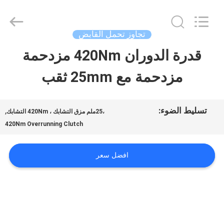
2026
Xianyang
Chaoyue
Clutch
تجاوز تحمل القابض
Co.,
Ltd.
قدرة الدوران 420Nm مزدحمة
الصفحة
All
Rights
Reserved.
مزدحمة مع 25mm ثقب
الرئيسية
منتجات
تسليط الضوء:
,
،25ملم مزق التشابك ، 420Nm التشابك
420Nm Overrunning Clutch
معلومات
افضل سعر
عنا
جولة