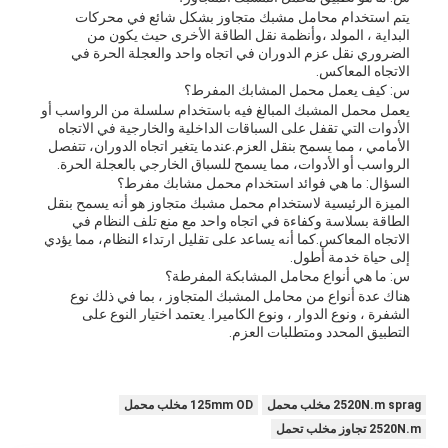
يتم استخدام محامل مشبك متجاوز بشكل شائع في محركات
البداية ، المولد ،وأنظمة نقل الطاقة الأخرى حيث يكون من
الضروري نقل عزم الدوران في اتجاه واحد والعجلة الحرة في
الاتجاه المعاكس.
س: كيف يعمل محمل المشابك المفرط؟
يعمل محمل المشبك المبالغ فيه باستخدام سلسلة من الرواسب أو
الأدوات التي تقفل على السباقات الداخلية والخارجية في الاتجاه
الأمامي ، مما يسمح بنقل العزم.عندما يتغير اتجاه الدوران، تتفصل
الرواسب أو الأدوات، مما يسمح للسباق الخارجي بالعجلة الحرة.
السؤال: ما هي فوائد استخدام محمل مشابك مفرط؟
الميزة الرئيسية لاستخدام محمل مشبك متجاوز هو أنه يسمح بنقل
الطاقة بسلاسة وكفاءة في اتجاه واحد مع منع تلف النظام في
الاتجاه المعاكس.كما أنه يساعد على تقليل ارتداء النظام، مما يؤدي
إلى حياة خدمة أطول.
س: ما هي أنواع محامل المشابكة المفرطة؟
هناك عدة أنواع من محامل المشبك المتجاوز ، بما في ذلك نوع
الشفرة ، ونوع الدوار ، ونوع الكاميرا. يعتمد اختيار النوع على
التطبيق المحدد ومتطلبات العزم.
2520N.m sprag مخلب محمل
125mm OD مخلب محمل
2520N.m تجاوز مخلب تحمل