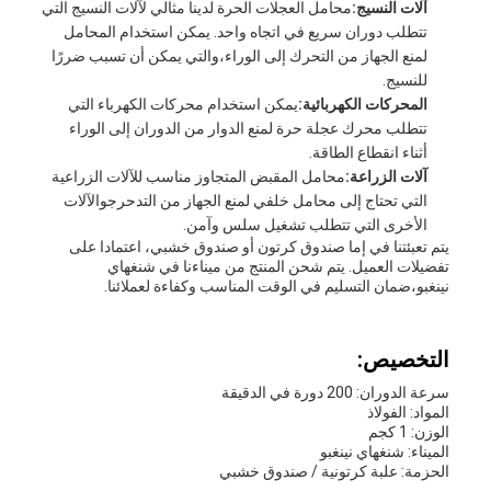
آلات النسيج:
محامل العجلات الحرة لدينا مثالي لآلات النسيج التي
تتطلب دوران سريع في اتجاه واحد. يمكن استخدام المحامل
لمنع الجهاز من التحرك إلى الوراء،والتي يمكن أن تسبب ضررًا
للنسيج.
المحركات الكهربائية:
يمكن استخدام محركات الكهرباء التي
تتطلب محرك عجلة حرة لمنع الدوار من الدوران إلى الوراء
أثناء انقطاع الطاقة.
آلات الزراعة:
محامل المقبض المتجاوز مناسب للآلات الزراعية
التي تحتاج إلى محامل خلفي لمنع الجهاز من التدحرجوالآلات
الأخرى التي تتطلب تشغيل سلس وآمن.
يتم تعبئتنا في إما صندوق كرتون أو صندوق خشبي، اعتمادا على
تفضيلات العميل. يتم شحن المنتج من ميناءنا في شنغهاي
نينغبو،ضمان التسليم في الوقت المناسب وكفاءة لعملائنا.
التخصيص:
سرعة الدوران: 200 دورة في الدقيقة
المواد: الفولاذ
الوزن: 1 كجم
الميناء: شنغهاي نينغبو
الحزمة: علبة كرتونية / صندوق خشبي