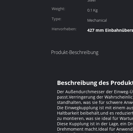
Steel
Weight:
0.1 Kg
Type:
Mechanical
Hervorheben:
427 mm Einbahnüber
Produkt-Beschreibung
Beschreibung des Produkt
Der Außendurchmesser der Einweg-Übe
passt.Verringerung der Wahrscheinli
standhalten, was sie für schwere An
Die Einwegkupplung ist mit einem aus
Haltbarkeit beibehält.und es reduzi
zu montieren, was sie ideal für Wart
Diese Kupplung ist in der Lage, ein
Drehmoment macht.Ideal für Anwendung