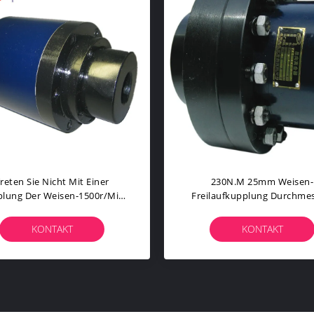
146mm Länge 580N.M
CKL-B 1500r/Min 6500N.M
verrunning Sprag Clutch,
Way Overrunning Kuppl
ung In Einer Richtung CKL-D
Drehmomentstark
KONTAKT
KONTAKT