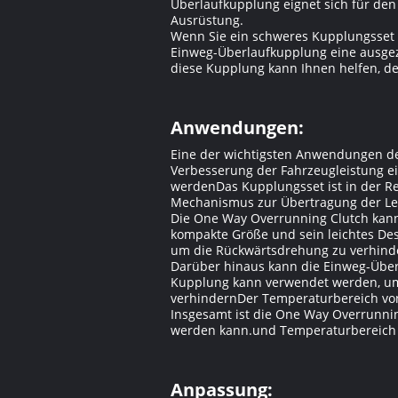
Überlaufkupplung eignet sich für den
Ausrüstung.
Wenn Sie ein schweres Kupplungsset 
Einweg-Überlaufkupplung eine ausge
diese Kupplung kann Ihnen helfen, de
Anwendungen:
Eine der wichtigsten Anwendungen de
Verbesserung der Fahrzeugleistung e
werdenDas Kupplungsset ist in der Reg
Mechanismus zur Übertragung der Lei
Die One Way Overrunning Clutch kann
kompakte Größe und sein leichtes De
um die Rückwärtsdrehung zu verhinder
Darüber hinaus kann die Einweg-Über
Kupplung kann verwendet werden, um
verhindernDer Temperaturbereich von 
Insgesamt ist die One Way Overrunning
werden kann.und Temperaturbereich ma
Anpassung: