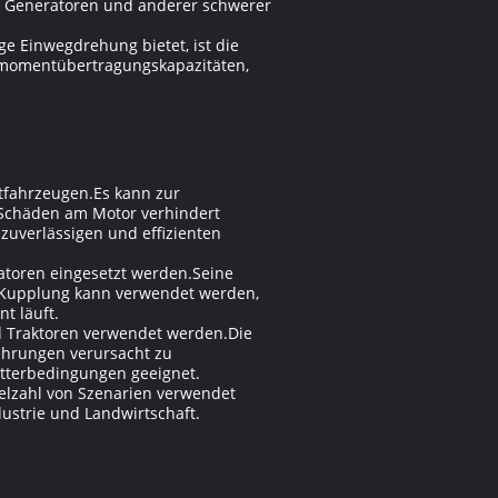
n, Generatoren und anderer schwerer
 Einwegdrehung bietet, ist die
hmomentübertragungskapazitäten,
tfahrzeugen.Es kann zur
 Schäden am Motor verhindert
 zuverlässigen und effizienten
toren eingesetzt werden.Seine
e Kupplung kann verwendet werden,
t läuft.
d Traktoren verwendet werden.Die
hrungen verursacht zu
etterbedingungen geeignet.
Vielzahl von Szenarien verwendet
ustrie und Landwirtschaft.