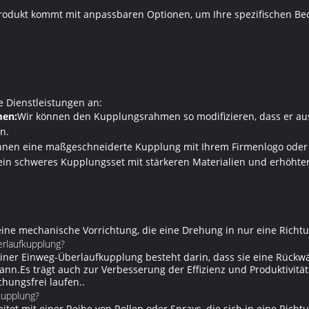
odukt kommt mit anpassbaren Optionen, um Ihre spezifischen Bedü
e Dienstleistungen an:
men:
Wir können den Kupplungsrahmen so modifizieren, dass er au
n.
hnen eine maßgeschneiderte Kupplung mit Ihrem Firmenlogo oder D
ein schweres Kupplungsset mit stärkeren Materialien und erhöhte
eine mechanische Vorrichtung, die eine Drehung in nur eine Richtu
erlaufkupplung?
iner Einweg-Überlaufkupplung besteht darin, dass sie eine Rückw
.Es trägt auch zur Verbesserung der Effizienz und Produktivität 
hungsfrei laufen..
kupplung?
tet mit einer Reihe von Rollen oder Sprays, die sich in eine Rich