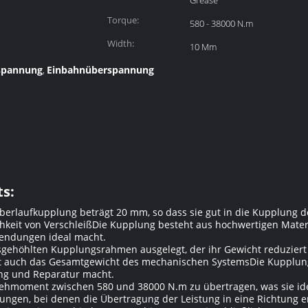
Grease
Torque:
580 - 38000 N.m
Width:
10 Mm
spannung
Einbahnüberspannung
,
s:
rlaufkupplung beträgt 20 mm, so dass sie gut in die Kupplung 
chkeit von VerschleißDie Kupplung besteht aus hochwertigen Mat
wendungen ideal macht.
gehöhlten Kupplungsrahmen ausgelegt, der ihr Gewicht reduziert u
ert auch das Gesamtgewicht des mechanischen SystemsDie Kupplung
ung und Reparatur macht.
 Drehmoment zwischen 580 und 38000 N.m zu übertragen, was sie 
en, bei denen die Übertragung der Leistung in eine Richtung erf