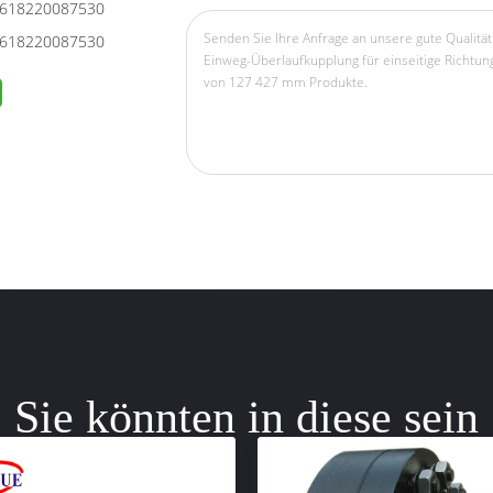
618220087530
618220087530
Sie könnten in diese sein