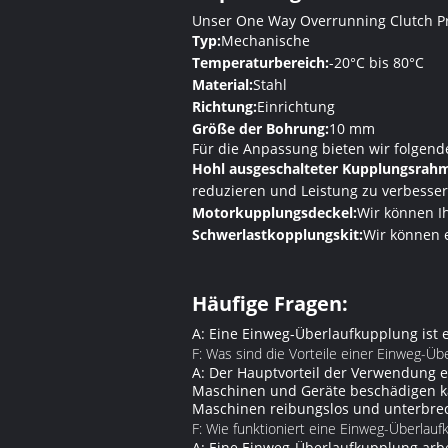
Unser One Way Overrunning Clutch Pr
Typ:
Mechanische
Temperaturbereich:
-20°C bis 80°C
Material:
Stahl
Richtung:
Einrichtung
Größe der Bohrung:
10 mm
Für die Anpassung bieten wir folgend
Hohl ausgeschalteter Kupplungsrah
reduzieren und Leistung zu verbesser
Motorkupplungsdeckel:
Wir können I
Schwerlastkopplungskit:
Wir können 
Häufige Fragen:
A: Eine Einweg-Überlaufkupplung ist 
F: Was sind die Vorteile einer Einweg-Üb
A: Der Hauptvorteil der Verwendung e
Maschinen und Geräte beschädigen kann
Maschinen reibungslos und unterbrec
F: Wie funktioniert eine Einweg-Überlauf
A: Eine Einweg-Überlaufkupplung arbei