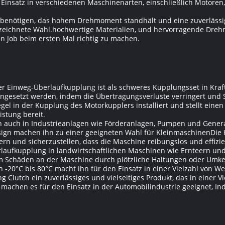
 Einsatz in verschiedenen Maschinenarten, einschließlich Motore
benötigen, das hohem Drehmoment standhält und eine zuverlässige
zeichnete Wahl.hochwertige Materialien, und hervorragende Dre
n Job beim ersten Mal richtig zu machen.
r Einweg-Überlaufkupplung ist als schweres Kupplungsset in Kraf
ingesetzt werden, indem die Übertragungsverluste verringert und
el in der Kupplung des Motorkupplers installiert und stellt einen
stung bereit.
 auch in Industrieanlagen wie Förderanlagen, Pumpen und Genera
sign machen ihn zu einer geeigneten Wahl für KleinmaschinenDi
n und sicherzustellen, dass die Maschine reibungslos und effizien
laufkupplung in landwirtschaftlichen Maschinen wie Ernteern un
 Schäden an der Maschine durch plötzliche Haltungen oder Umke
-20°C bis 80°C macht ihn für den Einsatz in einer Vielzahl von W
 Clutch ein zuverlässiges und vielseitiges Produkt, das in einer 
chen es für den Einsatz in der Automobilindustrie geeignet, Ind