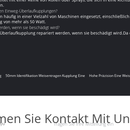
n.
en Einweg-Überlaufkupplungen?
häufig in einer Vielzahl von Maschinen eingesetzt, einschließli
g von mehr als 50 Watt.
erden, wenn sie beschädigt wird?
g-Überlaufkupplung repariert werden, wenn sie beschädigt wird.Da
g
50mm Identifikation Weisentragen Kupplung Eine
Hohe Präzision Eine Weis
en Sie Kontakt Mit Un
iyu
Tragen Sie Ihre Mitteilung ein