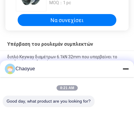
MOQ：
1 pc
Να συνεχίσει
Υπέρβαση του ρουλεμάν συμπλεκτών
διπλό Keyway διαμέτρων 6.1kN 32mm που υπερβαίνει το
ρουλεμάν συμπλεκτών
Chaoyue
εσωτερική διάμετρος 20000 120mm συμπλέκτης κυλίνδρων
N.M που αντέχει τη συνέλευση συμπλεκτών Sprag
8:21 AM
Εξωτερική διάμετρος 310Mm 500r/Min που υπερβαίνει τη
συμπεριφορά συμπλεκτών για τα μηχανήματα
Good day, what product are you looking for?
Λαϊκή κατηγορία
Όλα
Ένας Τρόπος Που 
Υπέρβαση Του 