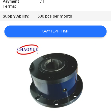
Payment
T/T
ΈΛΕΓΧΟΣ
Terms:
Supply Ability:
500 pcs per month
ΜΑΣ
ΕΛΆΤΕ
ΚΑΛΎΤΕΡΗ ΤΙΜΉ
ΣΕ
ΕΠΑΦΉ
ΜΕ
ΝΈΑ
ΠΕΡΙΠΤΏΣΕΙΣ
ΖΗΤΉΣΤΕ
ΈΝΑ