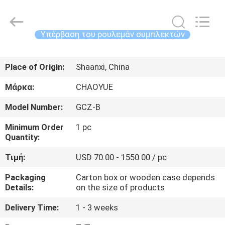
2026
Xianyang
Chaoyue
Clutch
Co.,
Υπέρβαση του ρουλεμάν συμπλεκτών
Ltd.
All
ΣΠΊΤΙ
Rights
Reserved.
Place of Origin:
Shaanxi, China
ΠΡΟΪΌΝΤΑ
Μάρκα:
CHAOYUE
Model Number:
GCZ-B
ΠΕΡΊΠΟΥ
Minimum Order
1 pc
ΕΜΕΊΣ
Quantity:
Τιμή:
USD 70.00 - 1550.00 / pc
ΓΎΡΟΣ
Packaging
Carton box or wooden case depends
ΕΡΓΟΣΤΑΣΊΩΝ
Details:
on the size of products
Delivery Time:
1 - 3 weeks
ΠΟΙΟΤΙΚΌΣ