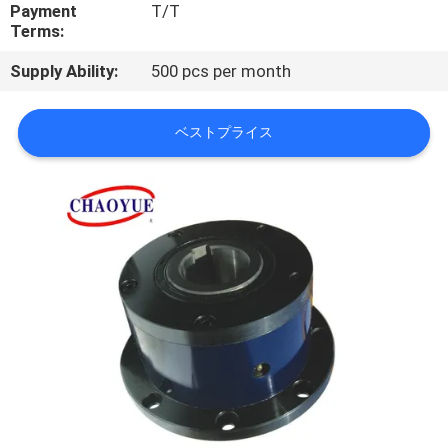
い
Payment
T/T
Terms:
て
Supply Ability:
500 pcs per month
工
ベストプライス
場
旅
行
品
質
管
理