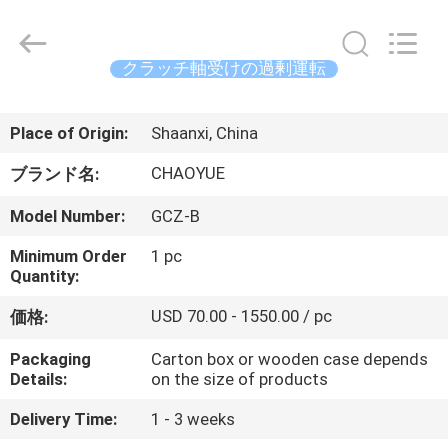
サ
プ
ラ
イ
ヤ
クラッチ軸受けの過剰運転
ー.
Copyright
家
©
2021
-
Place of Origin:
Shaanxi, China
2026
Xianyang
Chaoyue
製
CHAOYUE
ブランド名:
Clutch
Co.,
Ltd.
品
Model Number:
GCZ-B
All
Rights
Reserved.
Minimum Order
1 pc
Quantity:
私
USD 70.00 - 1550.00 / pc
価格:
達
Packaging
Carton box or wooden case depends
に
Details:
on the size of products
つ
Delivery Time:
1 - 3 weeks