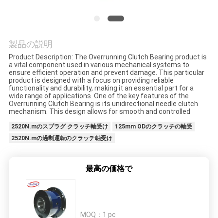
私
達
製品の説明
に
Product Description: The Overrunning Clutch Bearing product is
a vital component used in various mechanical systems to
ensure efficient operation and prevent damage. This particular
連
product is designed with a focus on providing reliable
functionality and durability, making it an essential part for a
絡
wide range of applications. One of the key features of the
Overrunning Clutch Bearing is its unidirectional needle clutch
mechanism. This design allows for smooth and controlled
し
2520N.mのスプラグ クラッチ軸受け
125mm ODのクラッチの軸受
な
2520N.mの過剰運転のクラッチ軸受け
さ
最高の価格で
い
ニ
MOQ：
1 pc