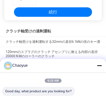
ュ
続行
ー
ス
クラッチ軸受けの過剰運転
ケ
クラッチ軸受けを過剰運転する32mmの直径6.1kNの倍のキー溝
ー
120mmのスプラグのクラッチ アセンブリに耐える内部の直径
20000 N.Mのローラーのクラッチ
ス
Chaoyue
機械類のために耐えるクラッチを過剰運転する外の直径310Mm
500r/Min
引
6:10 AM
人気カテゴリ
すべて
用
Good day, what product are you looking for?
を
クラッチを過剰運転
クラッチ軸受けの過
する1つの方法
剰運転
要