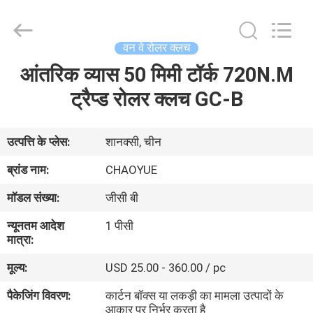
Xianyang
Chaoyue
Clutch
Co.,
Ltd.
वन वे रोलर क्लच
All
Rights
आंतरिक व्यास 50 मिमी टॉर्क 720N.M
घर
Reserved.
ट्रैप्ड रोलर क्लच GC-B
उत्पादों
उत्पत्ति के प्लेस:
शानक्सी, चीन
हमारे
ब्रांड नाम:
CHAOYUE
बारे
मॉडल संख्या:
जीसी बी
में
न्यूनतम आदेश
1 पीसी
मात्रा:
कारखाना
मूल्य:
USD 25.00 - 360.00 / pc
भ्रमण
पैकेजिंग विवरण:
कार्टन बॉक्स या लकड़ी का मामला उत्पादों के
आकार पर निर्भर करता है