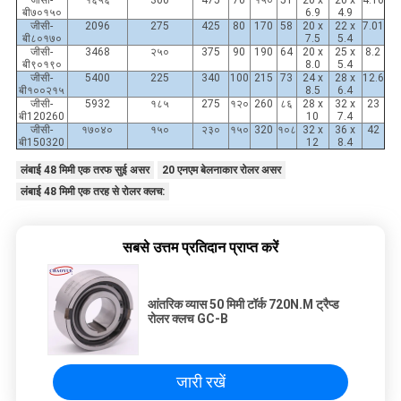
बी७०१५०
6.9
4.9
जीसी-
2096
275
425
80
170
58
20 x
22 x
7.01
बी८०१७०
7.5
5.4
जीसी-
3468
२५०
375
90
190
64
20 x
25 x
8.2
बी९०१९०
8.0
5.4
जीसी-
5400
225
340
100
215
73
24 x
28 x
12.6
बी१००२१५
8.5
6.4
जीसी-
5932
१८५
275
१२०
260
८६
28 x
32 x
23
बी120260
10
7.4
जीसी-
१७०४०
१५०
२३०
१५०
320
१०८
32 x
36 x
42
बी150320
12
8.4
लंबाई 48 मिमी एक तरफ सुई असर
20 एनएम बेलनाकार रोलर असर
लंबाई 48 मिमी एक तरह से रोलर क्लच:
सबसे उत्तम प्रतिदान प्राप्त करें
आंतरिक व्यास 50 मिमी टॉर्क 720N.M ट्रैप्ड
रोलर क्लच GC-B
जारी रखें