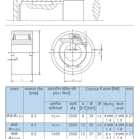
प्रकार
नाममात्र टोक़
ओवररनिंग सीमित गति
Coutour में आयाम [मिमी]
वजन
[एनएम]
[आर / मिनट]
आंतरिक
बाहरी
घ
डी
ली
ख
xt
ख
वू
वू
नहीं
प्रतिस्पर्धा
दौड़
[h7]
[एच7]
xt
नहीं
जीसी-बी८३५
8.3
१६५०
2500
8
35
१३
4 एक्स
2 एक्स
0.07
1.4
1.0
जीसी-
8.3
१६५०
2500
12
35
१३
4 एक्स
4 एक्स
0.06
बी१२३५
1.4
1.8
जीसी-
8.5
1600
2500
12
37
20
6 x
4 एक्स
0.07
बी१२३७
3.3
1.8