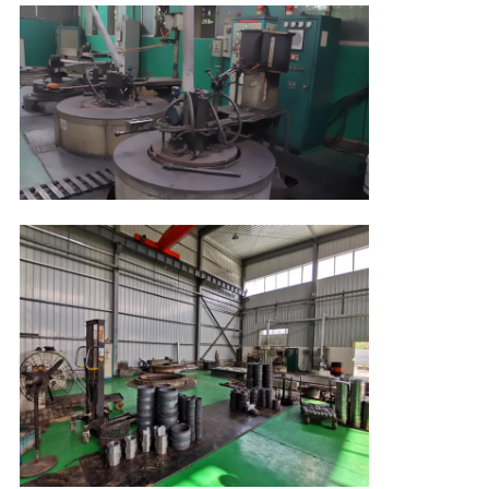
अनुरोध
करें
साइटमैप
PRIVACY
POLICY