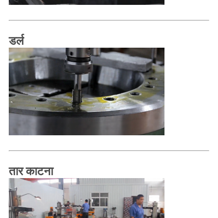
डर्ल
तार काटना