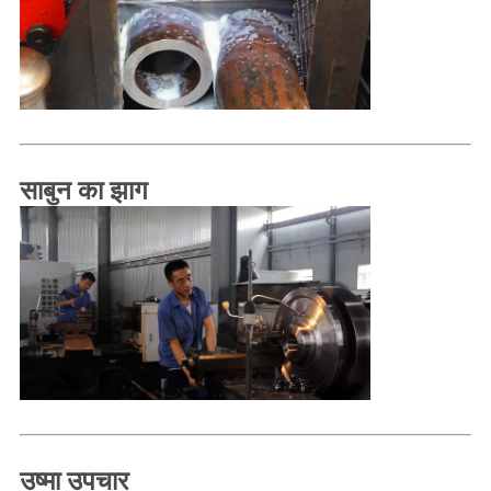
गुणवत्ता
नियंत्रण
संपर्क
करें
साबुन का झाग
समाचार
मामलों
एक
उद्धरण
का
उष्मा उपचार