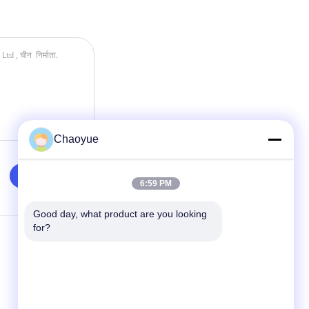
Chaoyue
6:59 PM
Good day, what product are you looking 
for?
हमसे संपर्क करें
Xianyang Chaoyue Clutch Co., Ltd
हाई-टेक पायनियर पार्क, योंगचांग रोड, हाई-टेक
इंडस्ट्रीज डेवलपमेंट जोन, किंडू जिला, जियानयांग,