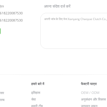
iyu
अपना संदेश दर्ज करें
618220087530
618220087530
हमारे बारे में
फैक्टरी यात्रा
इतिहास
OEM / ODM
असर
सेवा
अनुसंधान और विकास
क्लच
हमारी टीम
उत्पादन लाइन