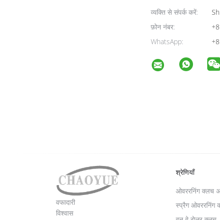
व्यक्ति से संपर्क करें:
Sh
फ़ोन नंबर:
+8
WhatsApp:
+8
श्रेणियाँ
ओवररनिंग क्लच 
वफादारी
स्प्रैग ओवररनिंग 
विश्वास
वन वे रोलर क्लच