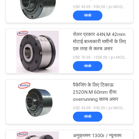
अनुरोध
USD 45.00 - 950.00 / pc MOQ:1 पीसी
करें
संपर्क
19
साइटमैप
रोलर प्रकार 44N.M 42mm
बैकस्टॉप कैम क्लच
मोटाई बाध्यकारी मशीनों के लिए
एक तरह से क्लच असर
PRIVACY
USD 70.00 - 1550.00 / pc MOQ:1 पीसी
POLICY
संपर्क
पैकेजिंग के लिए टिकाऊ
4
2520N.M 60mm दीया
overrunning क्लच असर
कन्वेयर बेल्ट बैकस्टॉप
USD 45.00 - 950.00 / pc MOQ:1 पीसी
संपर्क
अनुक्रमण 1300r / न्यूनतम