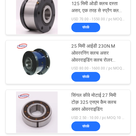
125 मिमी ओडी क्लच दस्ता
असर, एक तरह से स्प्रैग क्लच
20
असर
USD 70.00 - 1550.00 / pc MOQ:1 पीसी
संपर्क
दस्ता क्लैंपिंग तत्व
25 मिमी आईडी 230N.M
ओवररनिंग क्लच असर
ओवरराइडिंग क्लच रोलर
प्रकार
USD 80.00 - 1600.00 / pc MOQ:1 पीसी
संपर्क
18
सिंगल कीवे मोटाई 27 मिमी
कीलेस लॉकिंग असेंबली
टोक़ 325 एनएम कैम क्लच
असर ओवरराइडिंग:
USD 2.50 - 10.00 / pc MOQ:10 पीसी
संपर्क