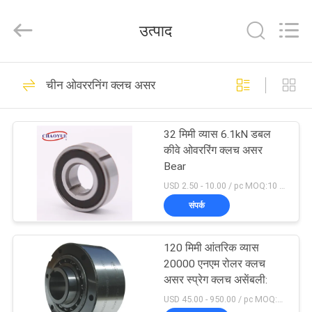
Xianyang
Chaoyue
Clutch
उत्पाद
Co.,
Ltd.
All
Rights
घर
Reserved.
35
चीन ओवररनिंग क्लच असर
वन वे ओवररनिंग क्लच
उत्पादों
32 मिमी व्यास 6.1kN डबल
कीवे ओवररिंग क्लच असर
हमारे
Bear
बारे
USD 2.50 - 10.00 / pc MOQ:10 पीसी
संपर्क
में
19
120 मिमी आंतरिक व्यास
कारखाना
ओवररनिंग क्लच असर
20000 एनएम रोलर क्लच
भ्रमण
असर स्प्रेग क्लच असेंबली:
USD 45.00 - 950.00 / pc MOQ:1 पीसी