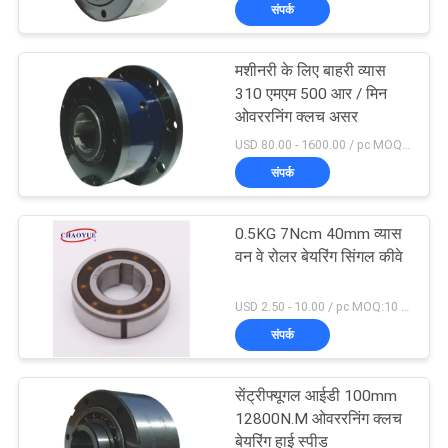
संपर्क
गुणवत्ता
नियंत्रण
मशीनरी के लिए बाहरी व्यास
35
310 एमएम 500 आर / मिन
संपर्क
ओवररनिंग क्लच असर
स्प्रैग ओवररनिंग क्लच
USD 80.00 - 1600.00 / pc MOQ:1 पीसी
करें
संपर्क
समाचार
0.5KG 7Ncm 40mm व्यास
वन वे रोलर बेयरिंग सिंगल कीवे
मामलों
18
USD 2.50 - 10.00 / pc MOQ:10 पीसी
संपर्क
एक
वन वे रोलर क्लच
उद्धरण
सेंट्रीफ्यूगल आईडी 100mm
का
12800N.M ओवररनिंग क्लच
बेयरिंग हाई स्पीड