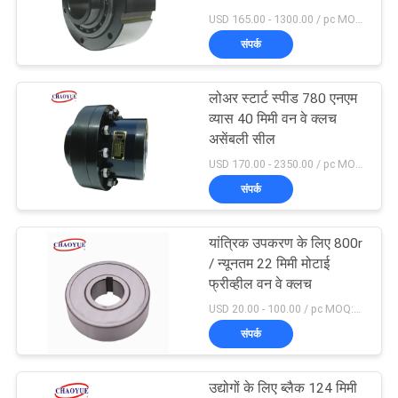
अनुरोध
Assembly
USD 165.00 - 1300.00 / pc MOQ:1 पीसी
करें
संपर्क
साइटमैप
लोअर स्टार्ट स्पीड 780 एनएम
व्यास 40 मिमी वन वे क्लच
असेंबली सील
PRIVACY
USD 170.00 - 2350.00 / pc MOQ:1 पीसी
POLICY
संपर्क
यांत्रिक उपकरण के लिए 800r
/ न्यूनतम 22 मिमी मोटाई
फ्रीव्हील वन वे क्लच
USD 20.00 - 100.00 / pc MOQ:1 पीसी
संपर्क
उद्योगों के लिए ब्लैक 124 मिमी