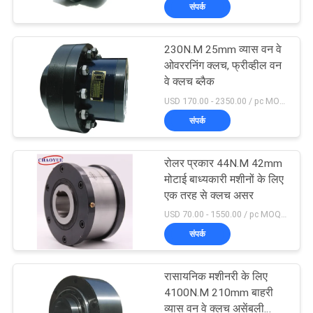
संपर्क
गुणवत्ता
नियंत्रण
230N.M 25mm व्यास वन वे
ओवररनिंग क्लच, फ्रीव्हील वन
संपर्क
वे क्लच ब्लैक
USD 170.00 - 2350.00 / pc MOQ:1 पीसी
करें
संपर्क
समाचार
रोलर प्रकार 44N.M 42mm
मोटाई बाध्यकारी मशीनों के लिए
मामलों
एक तरह से क्लच असर
USD 70.00 - 1550.00 / pc MOQ:1 पीसी
संपर्क
एक
उद्धरण
रासायनिक मशीनरी के लिए
का
4100N.M 210mm बाहरी
व्यास वन वे क्लच असेंबली