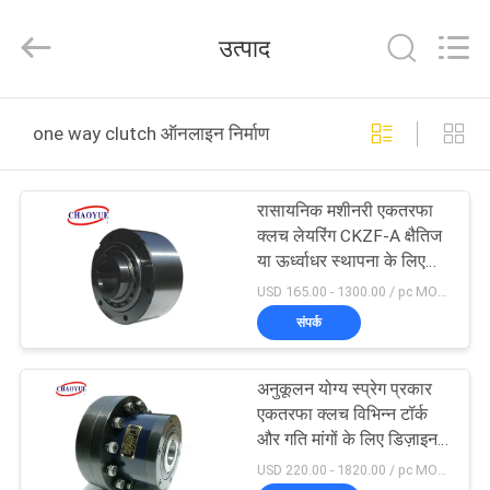
Xianyang
Chaoyue
Clutch
उत्पाद
Co.,
Ltd.
All
Rights
घर
Reserved.
one way clutch ऑनलाइन निर्माण
उत्पादों
रासायनिक मशीनरी एकतरफा
क्लच लेयरिंग CKZF-A क्षैतिज
हमारे
या ऊर्ध्वाधर स्थापना के लिए
उपयुक्त
बारे
USD 165.00 - 1300.00 / pc MOQ:1 pc
संपर्क
में
अनुकूलन योग्य स्प्रेग प्रकार
कारखाना
एकतरफा क्लच विभिन्न टॉर्क
भ्रमण
और गति मांगों के लिए डिज़ाइन
किया गया
USD 220.00 - 1820.00 / pc MOQ:1 pc