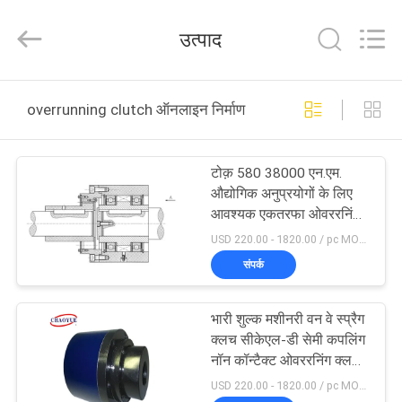
Xianyang
Chaoyue
Clutch
उत्पाद
Co.,
Ltd.
All
Rights
घर
Reserved.
overrunning clutch ऑनलाइन निर्माण
उत्पादों
टोक़ 580 38000 एन.एम.
औद्योगिक अनुप्रयोगों के लिए
हमारे
आवश्यक एकतरफा ओवररनिंग
क्लच
बारे
USD 220.00 - 1820.00 / pc MOQ:1 pc
संपर्क
में
भारी शुल्क मशीनरी वन वे स्प्रैग
कारखाना
क्लच सीकेएल-डी सेमी कपलिंग
भ्रमण
नॉन कॉन्टैक्ट ओवररनिंग क्लच
के लिए लंबाई रेंज 146 500
USD 220.00 - 1820.00 / pc MOQ:1 pc