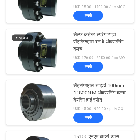
अनुरोध
USD 85.00 - 1700.00 / pc MOQ:1 पीसी
करें
संपर्क
साइटमैप
सेल्फ कंटेन्ड स्प्रैग टाइप
सेंट्रीफ्यूगल वन वे ओवररनिंग
क्लच
PRIVACY
USD 170.00 - 2350.00 / pc MOQ:1 पीसी
POLICY
संपर्क
सेंट्रीफ्यूगल आईडी 100mm
12800N.M ओवररनिंग क्लच
बेयरिंग हाई स्पीड
USD 45.00 - 950.00 / pc MOQ:1 पीसी
संपर्क
15100 एनएम बाहरी व्यास