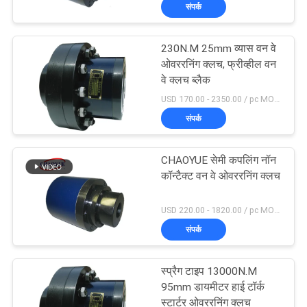
मिमी
संपर्क
गुणवत्ता
नियंत्रण
230N.M 25mm व्यास वन वे
ओवररनिंग क्लच, फ्रीव्हील वन
संपर्क
वे क्लच ब्लैक
USD 170.00 - 2350.00 / pc MOQ:1 पीसी
करें
संपर्क
समाचार
CHAOYUE सेमी कपलिंग नॉन
कॉन्टैक्ट वन वे ओवररनिंग क्लच
मामलों
USD 220.00 - 1820.00 / pc MOQ:1 पीसी
संपर्क
एक
उद्धरण
स्प्रैग टाइप 13000N.M
का
95mm डायमीटर हाई टॉर्क
स्टार्टर ओवररनिंग क्लच