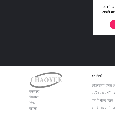
हमारी उन
अपनी मशी
श्रेणियाँ
ओवररनिंग क्लच 
वफादारी
स्प्रैग ओवररनिंग 
विश्वास
वन वे रोलर क्लच
निष्ठा
वन वे ओवररनिंग 
वापसी