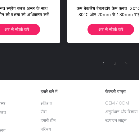
्नत स्प्रैग क्लच असर के साथ
कम बैकलैश बैकस्टॉप कैम क्लच -20°
न की दक्षता को अधिकतम करें
80°C और 20mm से 130mm बाह
व्यास के तापमान सीमा के लिए उपयुक
अब से संपर्क करें
अब से संपर्क करें
1
2
>
हमारे बारे में
फैक्टरी यात्रा
इतिहास
OEM / ODM
असर
सेवा
अनुसंधान और विकास
क्लच
हमारी टीम
उत्पादन लाइन
परिचय
क्लच