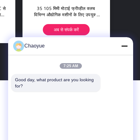
C से
35 105 मिमी मोटाई फ्रीव्हील क्लच
री
विभिन्न औद्योगिक मशीनों के लिए उपयुक्त
्त
लंबाई 25 मिमी से 100 मिमी तक
अब से संपर्क करें
Chaoyue
7:25 AM
Good day, what product are you looking 
for?
हमसे संपर्क करें
Xianyang Chaoyue Clutch Co., Ltd
हाई-टेक पायनियर पार्क, योंगचांग रोड, हाई-टेक
इंडस्ट्रीज डेवलपमेंट जोन, किंडू जिला, जियानयांग,
शानक्सी, चीन
info@xy-cy.cn