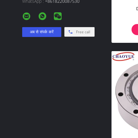
WhatsApp :
+8618220087530
Free call