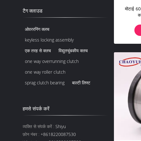
मोटाई 60
टैग क्लाउड
क
ओवररनिंग क्लच
keyless locking assembly
एक तरह से क्लच
विद्युतचुंबकीय क्लच
one way overrunning clutch
one way roller clutch
sprag clutch bearing
बाल्टी लिफ्ट
हमसे संपर्क करें
व्यक्ति से संपर्क करें :
Shiyu
फ़ोन नंबर :
+8618220087530