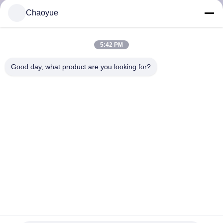
गुणवत्ता
Chaoyue
नियंत्रण
5:42 PM
संपर्क
Good day, what product are you looking for?
करें
समाचार
मामलों
एक
उद्धरण
कम बैकलैश बैकस्टॉप कैम क्लच -20°C से 80°C और 20mm से 130mm
का
बाहरी व्यास के तापमान सीमा के लिए उपयुक्त