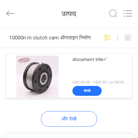
Xianyang
Chaoyue
Clutch
उत्पाद
Co.,
Ltd.
All
Rights
घर
Reserved.
10000n m clutch cam ऑनलाइन निर्माण
उत्पादों
document.title='
हमारे
बारे
USD 60.00 - 1400.00 / pc MOQ:1 पीसी
संपर्क
में
कारखाना
और देखो
भ्रमण