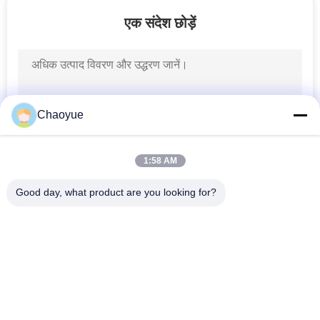
गुणवत्ता
एक संदेश छोड़ें
नियंत्रण
संपर्क
करें
Chaoyue
समाचार
1:58 AM
Good day, what product are you looking for?
मामलों
लोकप्रिय श्रेणियां
सभी
एक
वन वे ओवररनिंग क्लच
ओवररनिंग क्लच असर
उद्धरण
का
स्प्रैग ओवररनिंग क्लच
वन वे रोलर क्लच