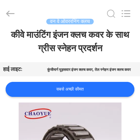
2026
Xianyang
Chaoyue
Clutch
वन वे ओवररनिंग क्लच
Co.,
Ltd.
कीवे माउंटिंग इंजन क्लच कवर के साथ
घर
All
Rights
Reserved.
ग्रीस स्नेहन प्रदर्शन
उत्पादों
हाई लाइट:
,
कुंजीमार्ग घुड़सवार इंजन क्लच कवर
तेल स्नेहन इंजन क्लच कवर
हमारे
सबसे अच्छी कीमत
बारे
में
कारखाना