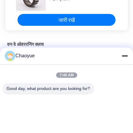
जारी रखें
वन वे ओवररनिंग क्लच
Chaoyue
CHAOYUE सेमी कपलिंग नॉन कॉन्टैक्ट वन वे ओवररनिंग क्लच
नॉन कॉन्टैक्ट वन वे 1500r / मिन 38000N.M क्विक रिलीज़ ओवररनिंग क्लच,
7:40 AM
बैकस्टॉप बेयरिंग
Good day, what product are you looking for?
230N.M 25mm व्यास वन वे ओवररनिंग क्लच, फ्रीव्हील वन वे क्लच ब्लैक
लोकप्रिय श्रेणियां
सभी