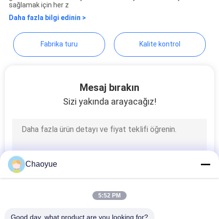
sağlamak için her z
SITE
Daha fazla bilgi edinin >
HARITASI
Fabrika turu
Kalite kontrol
PRIVACY
POLICY
Mesaj bırakın
Sizi yakında arayacağız!
Chaoyue
5:52 PM
Good day, what product are you looking for?