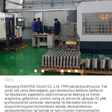
KONTROL
BIZIMLE
ILETIŞIME
GEÇIN
HABERLER
VAKALAR
Giriş
BIR
Xianyang CHAOYUE Clutch Co., Ltd. 1999 yılında kurulmuştur. Tek
yönlü tek yönlü debriyajların, geri döndürmez kilitlerin, kilitleme
TEKLIF
Xianyang Chaoyue Clutch Co.,
tertibatlarının, kaplinlerin, elektromanyetik debriyaj ve frenin
araştırma, geliştirme, üretim, satış ve servisi ile uğraşan 22 yıllık
ISTEĞI
Ltd
profesyonel bir üreticidir. elemanlar vb.Sıkı kalite kontrol ve
düşünceli müşteri hizmetlerine adadık, deneyimlerimiz,
gereksinimlerinizi tartışmak ve tam müşteri memnuniyetini