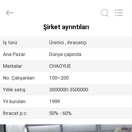
Xianyang
Chaoyue
Clutch
Co.,
Ltd.
All
Şirket ayrıntıları
Rights
EV
Reserved.
İş türü:
Üretici , ihracatçı
ÜRÜN:%
Ana Pazar:
Dünya çapında
S
Markalar:
CHAOYUE
HAKKIMIZDA
No. Çalışanları:
100~200
Yıllık satış:
3000000-3500000
FABRIKA
Yıl kurulan:
1999
TURU
İhracat p.c:
50% - 60%
KALITE