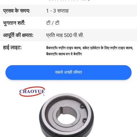
गुणवत्ता
प्रसव के समय:
1 - 3 सप्ताह
नियंत्रण
भुगतान शर्तें:
टी / टी
आपूर्ति की क्षमता:
प्रति माह 500 पी.सी.
संपर्क
करें
हाई लाइट:
,
,
बैकस्टॉप स्प्रैग टाइप क्लच
बकेट एलेवेटर के लिए स्प्रैग टाइप क्लच
बैकस्टॉप क्लच वन वे बेयरिंग
समाचार
सबसे अच्छी कीमत
मामलों
एक
उद्धरण
का