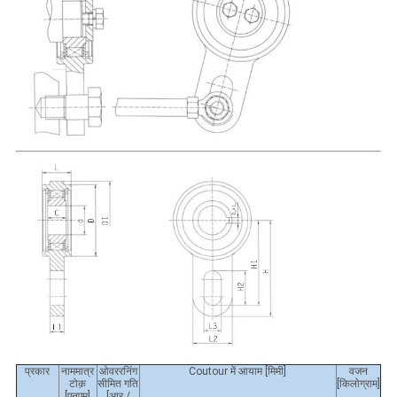
प्रकार
नाममात्र
ओवररनिंग
Coutour में आयाम [मिमी]
वजन
टोक़
सीमित गति
[किलोग्राम]
[एनएम]
[आर /