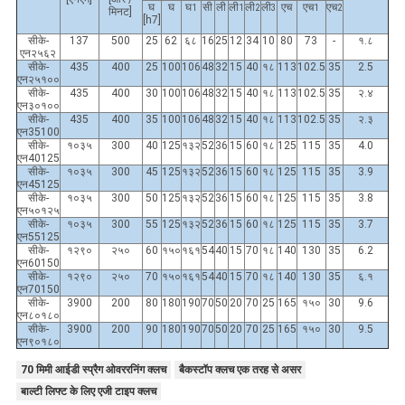
घ
घ
घ
सी
ली
ली
ली
ली
एच
एच
एच
1
1
2
3
1
2
मिनट]
[h7]
सीके-
137
500
25
62
६८
16
25
12
34
10
80
73
-
१.८
एन२५६२
सीके-
435
400
25
100
106
48
32
15
40
१८
113
102.5
35
2.5
एन२५१००
सीके-
435
400
30
100
106
48
32
15
40
१८
113
102.5
35
२.४
एन३०१००
सीके-
435
400
35
100
106
48
32
15
40
१८
113
102.5
35
२.३
एन35100
सीके-
१०३५
300
40
125
१३२
52
36
15
60
१८
125
115
35
4.0
एन40125
सीके-
१०३५
300
45
125
१३२
52
36
15
60
१८
125
115
35
3.9
एन45125
सीके-
१०३५
300
50
125
१३२
52
36
15
60
१८
125
115
35
3.8
एन५०१२५
सीके-
१०३५
300
55
125
१३२
52
36
15
60
१८
125
115
35
3.7
एन55125
सीके-
१२९०
२५०
60
१५०
१६१
54
40
15
70
१८
140
130
35
6.2
एन60150
सीके-
१२९०
२५०
70
१५०
१६१
54
40
15
70
१८
140
130
35
६.१
एन70150
सीके-
3900
200
80
180
190
70
50
20
70
25
165
१५०
30
9.6
एन८०१८०
सीके-
3900
200
90
180
190
70
50
20
70
25
165
१५०
30
9.5
एन९०१८०
70 मिमी आईडी स्प्रैग ओवररनिंग क्लच
बैकस्टॉप क्लच एक तरह से असर
बाल्टी लिफ्ट के लिए एजी टाइप क्लच