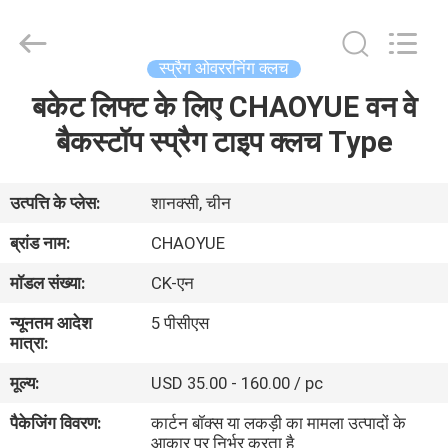
Xianyang
Chaoyue
Clutch
Co.,
Ltd.
स्प्रैग ओवररनिंग क्लच
All
Rights
बकेट लिफ्ट के लिए CHAOYUE वन वे
घर
Reserved.
बैकस्टॉप स्प्रैग टाइप क्लच Type
उत्पादों
उत्पत्ति के प्लेस:
शानक्सी, चीन
हमारे
ब्रांड नाम:
CHAOYUE
बारे
मॉडल संख्या:
CK-एन
में
न्यूनतम आदेश
5 पीसीएस
मात्रा:
कारखाना
मूल्य:
USD 35.00 - 160.00 / pc
भ्रमण
पैकेजिंग विवरण:
कार्टन बॉक्स या लकड़ी का मामला उत्पादों के
आकार पर निर्भर करता है