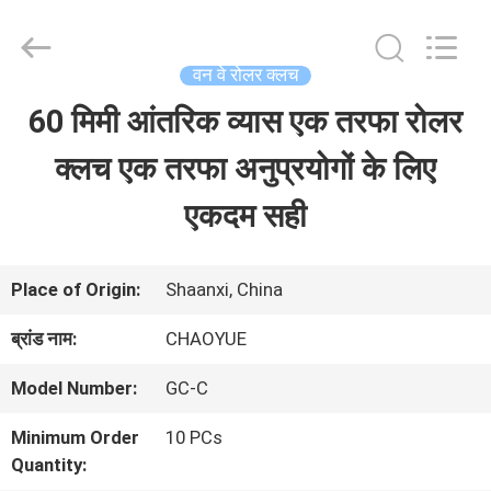
2026
Xianyang
Chaoyue
Clutch
वन वे रोलर क्लच
Co.,
Ltd.
60 मिमी आंतरिक व्यास एक तरफा रोलर
घर
All
Rights
Reserved.
क्लच एक तरफा अनुप्रयोगों के लिए
उत्पादों
एकदम सही
हमारे
Place of Origin:
Shaanxi, China
बारे
ब्रांड नाम:
CHAOYUE
में
Model Number:
GC-C
Minimum Order
10 PCs
कारखाना
Quantity: