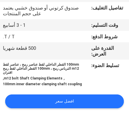
تفاصيل التغليف:
صندوق كرتوني أو صندوق خشبي يعتمد
مراقبة
على حجم المنتجات
الجودة
وقت التسليم:
1 - 3 أسابيع
شروط الدفع:
T / T.
اتصل
القدرة على
500 قطعة شهريا
بنا
العرض:
تسليط الضوء:
100mm القطر الداخلي لقط عناصر رمح ، عناصر لقط
أخبار
m12 الترباس رمح ، 100mm القطر الداخلي لقط رمح
اقتران
,
,
m12 bolt Shaft Clamping Elements
100mm inner diameter clamping shaft coupling
حالات
افضل سعر
اطلب
اقتباس