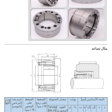
مثال تصاعد
البعد الأساسي [مم]
بولت
معدل الحمولة
الضغط
الضغط
عزم شد
وزن
على رمح
على
الترباس
[كلغ]
N / مم
المحور
[نانومتر]
2
د
د
إل
إل
ه
ب
د
ن
القوه
Toruqe
1
1
N / مم
2
المحوريه
[kN.m]