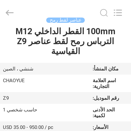
2026
Xianyang
Chaoyue
Clutch
Co.,
عناصر لقط رمح
Ltd.
All
Rights
100mm القطر الداخلي M12
الصفحة
Reserved.
الترباس رمح لقط عناصر Z9
الرئيسية
القياسية
منتجات
مكان المنشأ:
شنشي ، الصين
معلومات
اسم العلامة
CHAOYUE
عنا
التجارية:
رقم الموديل:
Z9
جولة
الحد الأدنى
حاسب شخصي 1
في
لكمية:
المعمل
الأسعار:
USD 35.00 - 950.00 / pc