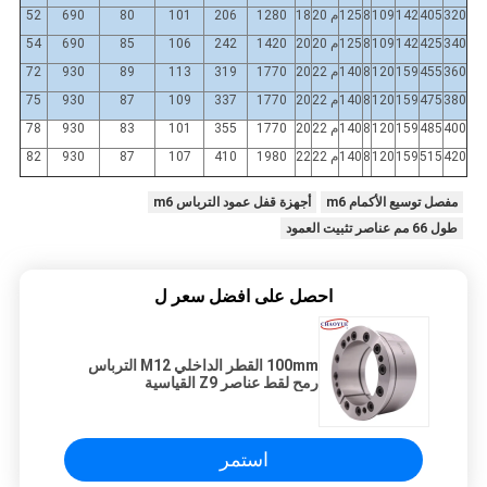
320
405
142
109
8
125
م 20
18
1280
206
101
80
690
52
340
425
142
109
8
125
م 20
20
1420
242
106
85
690
54
360
455
159
120
8
140
م 22
20
1770
319
113
89
930
72
380
475
159
120
8
140
م 22
20
1770
337
109
87
930
75
400
485
159
120
8
140
م 22
20
1770
355
101
83
930
78
420
515
159
120
8
140
م 22
22
1980
410
107
87
930
82
مفصل توسيع الأكمام m6
أجهزة قفل عمود الترباس m6
طول 66 مم عناصر تثبيت العمود
احصل على افضل سعر ل
100mm القطر الداخلي M12 الترباس
رمح لقط عناصر Z9 القياسية
استمر